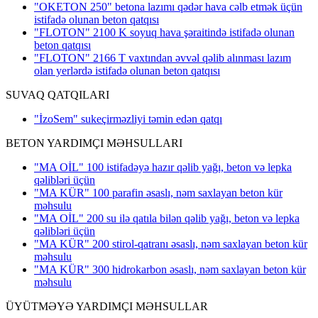
"OKETON 250" betona lazımı qədər hava cəlb etmək üçün
istifadə olunan beton qatqısı
"FLOTON" 2100 K soyuq hava şəraitində istifadə olunan
beton qatqısı
"FLOTON" 2166 T vaxtından əvvəl qəlib alınması lazım
olan yerlərdə istifadə olunan beton qatqısı
SUVAQ QATQILARI
"İzoSem" sukeçirməzliyi təmin edən qatqı
BETON YARDIMÇI MƏHSULLARI
"MA OİL" 100 istifadəyə hazır qəlib yağı, beton və lepka
qəlibləri üçün
"MA KÜR" 100 parafin əsaslı, nəm saxlayan beton kür
məhsulu
"MA OİL" 200 su ilə qatıla bilən qəlib yağı, beton və lepka
qəlibləri üçün
"MA KÜR" 200 stirol-qatranı əsaslı, nəm saxlayan beton kür
məhsulu
"MA KÜR" 300 hidrokarbon əsaslı, nəm saxlayan beton kür
məhsulu
ÜYÜTMƏYƏ YARDIMÇI MƏHSULLAR