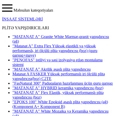
Məhsulun kateqoriyaları
İNŞAAT SİSTEMLƏRİ
PLİTƏ YAPIŞDIRICILARI
"MATANAT A" Granite White Mərmər-qranit yapışdırıcısı
(ağ)
"Matanat A" Extra Flex Yüksək elastikli və yüksək
performanslı, iri ölçülü plitə yapışdırıcısı (boz) (quru
qarışıq+maye)
"PENOFAS" istiliyi və səsi izolyasiya edən montalama
sistemi
”MATANAT A” Akrilik əsaslı plitə yapışdırıcısı
Matanat A FASKER Yüksək performanslı iri ölçülü plitə
yapışdırıcısı(boz) C2TE
"FasNatural 300" Paduqaların hazırlanması üçün quru qarışıq
"MATANAT A" HYBRID keramika yapışdırıcısı
(boz)
"MATANAT A" Flex Elastik, yüksək performanslı plitə
yapışdırıcısı
(boz)
"EPOKS 100" White Epoksid əsaslı plitə yapışdırıcısı (ağ)
(Komponent A+ Komponent B)
"MATANAT A" White Mozaika və Keramika yapışdırıcısı
(ağ)