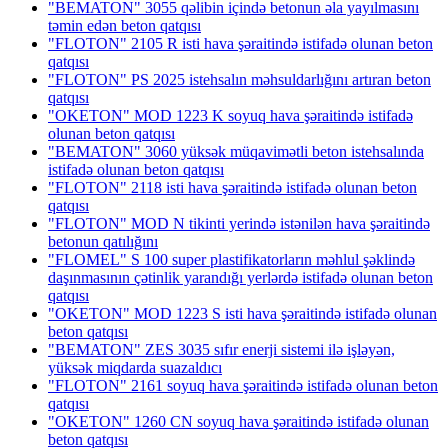
"BEMATON" 3055 qəlibin içində betonun əla yayılmasını
təmin edən beton qatqısı
"FLOTON" 2105 R isti hava şəraitində istifadə olunan beton
qatqısı
"FLOTON" PS 2025 istehsalın məhsuldarlığını artıran beton
qatqısı
"OKETON" MOD 1223 K soyuq hava şəraitində istifadə
olunan beton qatqısı
"BEMATON" 3060 yüksək müqavimətli beton istehsalında
istifadə olunan beton qatqısı
"FLOTON" 2118 isti hava şəraitində istifadə olunan beton
qatqısı
"FLOTON" MOD N tikinti yerində istənilən hava şəraitində
betonun qatılığını
"FLOMEL" S 100 super plastifikatorların məhlul şəklində
daşınmasının çətinlik yarandığı yerlərdə istifadə olunan beton
qatqısı
"OKETON" MOD 1223 S isti hava şəraitində istifadə olunan
beton qatqısı
"BEMATON" ZES 3035 sıfır enerji sistemi ilə işləyən,
yüksək miqdarda suazaldıcı
"FLOTON" 2161 soyuq hava şəraitində istifadə olunan beton
qatqısı
"OKETON" 1260 CN soyuq hava şəraitində istifadə olunan
beton qatqısı