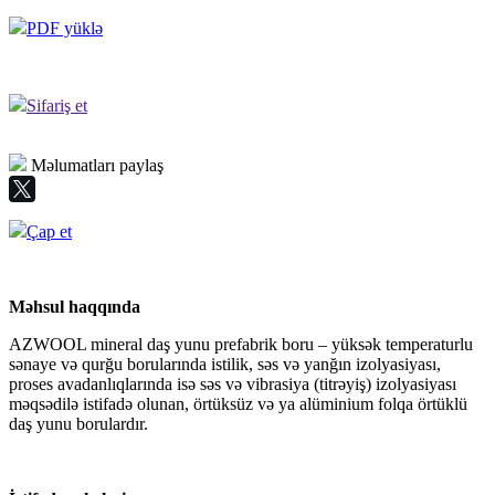
PDF yüklə
Sifariş et
Məlumatları paylaş
Çap et
Məhsul haqqında
AZWOOL mineral daş yunu prefabrik boru – yüksək temperaturlu
sənaye və qurğu borularında istilik, səs və yanğın izolyasiyası,
proses avadanlıqlarında isə səs və vibrasiya (titrəyiş) izolyasiyası
məqsədilə istifadə olunan, örtüksüz və ya alüminium folqa örtüklü
daş yunu borulardır.