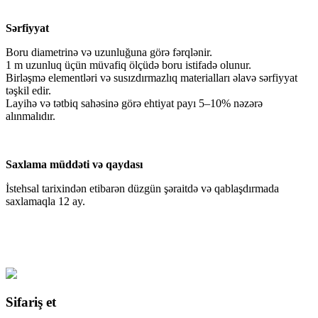
Sərfiyyat
Boru diametrinə və uzunluğuna görə fərqlənir.
1 m uzunluq üçün müvafiq ölçüdə boru istifadə olunur.
Birləşmə elementləri və susızdırmazlıq materialları əlavə sərfiyyat
təşkil edir.
Layihə və tətbiq sahəsinə görə ehtiyat payı 5–10% nəzərə
alınmalıdır.
Saxlama müddəti və qaydası
İstehsal tarixindən etibarən düzgün şəraitdə və qablaşdırmada
saxlamaqla 12 ay.
Sifariş et