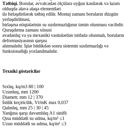
Tətbiqi.
Borular, əvvəlcədən ölçülərə uyğun kəsilərək və lazım
olduqda əlavə əlaqə elementləri
ilə birləşdirilərək tətbiq edilir. Montaj zamanı boruların düzgün
yerləşdirilməsi,
birləşmə nöqtələrinin su sızdırmazlığının təmin olunması vacibdir.
Quraşdırma zamanı xüsusi
avadanlıq və ya mexaniki vasitələrdən istifadə olunmalı, boruların
deformasiyasının qarşısı
alınmalıdır. İşlər bitdikdən sonra sistemin sızdırmazlığı və
funksionallığı yoxlanılmalıdır.
Texniki göstəricilər
Sıxlıq, kq/m3 80 | 100
Uzunluq, mm 1200
Diametr, mm 12 | 370
İstilik keçiricilik, Vt/mK max 0,037
Qalınlıq, mm 25 | 30 | 45
Yanğına qarşı davamlılıq A1 sinifli
Qısa müddətli su udma, kq/m² ≤1
Uzun müddətli su udma, kq/m² ≤3