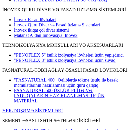
İNOVEX QURU DİVAR VƏ FASAD ÜZLƏMƏ SİSTEMLƏRİ
İnovex Fasad lövhələri
İnovex Quru Divar və Fasad üzləmə Sistemləri
İnovex ikiqat çöl divar sistemi
Matanat A-dan İnnovasiya: İnovex
TERMOİZOLYASİYA MƏHSULLARI VƏ AKSESUARLARI
"PENOFLEX 5" istilik izolyasiya lövhələri üçün yapışdırıcı
"PENOFLEX 8" istilik izolyasiya lövhələri üçün suvaq
FASNATURAL-TƏBİİ AĞLAY ƏSASLI FASAD LÖVHƏLƏRİ
"FASNATURAL 400" Qəliblərdə tökmə üsulu ilə bəzək
məmulatlarının hazırlanması üçün quru qarışıq
FASNATURAL 500 ÜZLÜK PLİTƏ VƏ
PADUQALARIN HAZIRLANILMASI ÜÇÜN
MATERİAL
YER-DÖŞƏMƏ SİSTEMLƏRİ
SEMENT ƏSASLI SƏTH SƏTHLƏŞDİRİCİLƏRİ