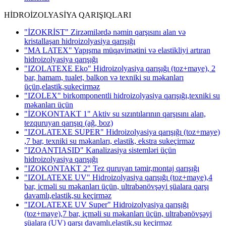
HİDROİZOLYASİYA QARIŞIQLARI
"İZOKRİST" Zirzəmilərdə nəmin qarşısını alan və
kristallaşan hidroizolyasiya qarışığı
"MA LATEX" Yapışma müqavimətini və elastikliyi artıran
hidroizolyasiya qarışığı
"IZOLATEXE Eko" Hidroizolyasiya qarışığı (toz+maye), 2
bar, hamam, tualet, balkon və texniki su məkanları
üçün,elastik,sukeçirməz
"IZOLEX" birkomponentli hidroizolyasiya qarışığı,texniki su
məkanları üçün
"İZOKONTAKT 1" Aktiv su sızıntılarının qarşısını alan,
tezquruyan qarışıq (ağ, boz)
"IZOLATEXE SUPER" Hidroizolyasiya qarışığı (toz+maye)
,7 bar, texniki su məkanları, elastik, ekstra sukeçirməz
"IZOANTIASID" Kanalizasiya sistemləri üçün
hidroizolyasiya qarışığı
"IZOKONTAKT 2" Tez quruyan təmir,montaj qarışığı
"IZOLATEXE UV" Hidroizolyasiya qarışığı (toz+maye),4
bar, içməli su məkanları üçün, ultrabənövşəyi şüalara qarşı
davamlı,elastik,su keçirməz
"IZOLATEXE UV Super" Hidroizolyasiya qarışığı
(toz+maye),7 bar, içməli su məkanları üçün, ultrabənövşəyi
şüalara (UV) qarşı davamlı,elastik,su keçirməz