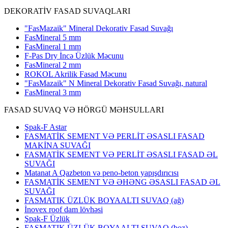
DEKORATİV FASAD SUVAQLARI
"FasMazaik" Mineral Dekorativ Fasad Suvağı
FasMineral 5 mm
FasMineral 1 mm
F-Pas Dry İncə Üzlük Məcunu
FasMineral 2 mm
ROKOL Akrilik Fasad Məcunu
"FasMazaik" N Mineral Dekorativ Fasad Suvağı, natural
FasMineral 3 mm
FASAD SUVAQ VƏ HÖRGÜ MƏHSULLARI
Şpak-F Astar
FASMATİK SEMENT VƏ PERLİT ƏSASLI FASAD
MAKİNA SUVAĞI
FASMATİK SEMENT VƏ PERLİT ƏSASLI FASAD ƏL
SUVAĞI
Matanat A Qazbeton və peno-beton yapışdırıcısı
FASMATİK SEMENT VƏ ƏHƏNG ƏSASLI FASAD ƏL
SUVAĞI
FASMATIK ÜZLÜK BOYAALTI SUVAQ (ağ)
İnovex roof dam lövhəsi
Şpak-F Üzlük
FASMATIK ÜZLÜK BOYAALTI SUVAQ (boz)