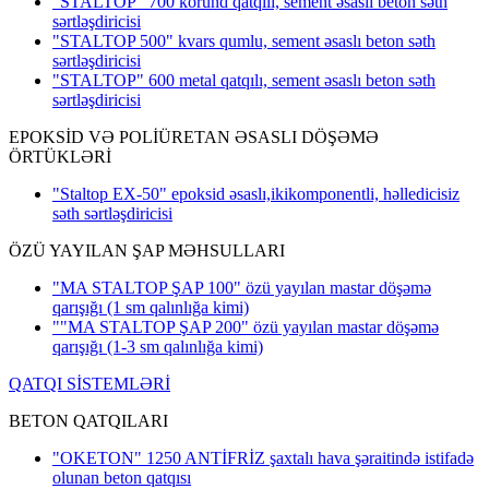
"STALTOP" 700 korund qatqılı, sement əsaslı beton səth
sərtləşdiricisi
"STALTOP 500" kvars qumlu, sement əsaslı beton səth
sərtləşdiricisi
"STALTOP" 600 metal qatqılı, sement əsaslı beton səth
sərtləşdiricisi
EPOKSİD VƏ POLİÜRETAN ƏSASLI DÖŞƏMƏ
ÖRTÜKLƏRİ
"Staltop EX-50" epoksid əsaslı,ikikomponentli, həlledicisiz
səth sərtləşdiricisi
ÖZÜ YAYILAN ŞAP MƏHSULLARI
"MA STALTOP ŞAP 100" özü yayılan mastar döşəmə
qarışığı
(1 sm qalınlığa kimi)
""MA STALTOP ŞAP 200" özü yayılan mastar döşəmə
qarışığı
(1-3 sm qalınlığa kimi)
QATQI SİSTEMLƏRİ
BETON QATQILARI
"OKETON" 1250 ANTİFRİZ şaxtalı hava şəraitində istifadə
olunan beton qatqısı