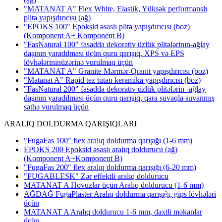
"MATANAT A" Flex White, Elastik, Yüksək performanslı
plitə yapışdırıcısı
(ağ)
"EPOKS 100" Epoksid əsaslı plitə yapışdırıcısı (boz)
(Komponent A+ Komponent B)
"FasNatural 100" fasadda dekorativ üzlük plitələrinın-ağlay
daşının yaradılması üçün quru qarışıq, XPS və EPS
lövhələrininüzərinə vurulmaq üçün
"MATANAT A" Granite Mərmər-Qranit yapışdırıcısı
(boz)
"Matanat A" Rapid tez tutan keramika yapışdırıcısı
(boz)
"FasNatural 200" fasadda dekorativ üzlük plitələrin -ağlay
daşının yaradılması üçün quru qarışıq, qara suvaqla suvanmış
səthə vurulmaq üçün
ARALIQ DOLDURMA QARIŞIQLARI
"FugaFas 100" flex aralıq doldurma qarışığı
(1-6 mm)
EPOKS 200 Epoksid əsaslı aralıq doldurucu (ağ)
(Komponent A+Komponent B)
"FugaFas 200" flex aralıq doldurma qarışığı
(6-20 mm)
"FUGABLESK" Zər effektli aralıq doldurucu
MATANAT A Hovuzlar üçün Aralıq doldurucu (1-6 mm)
AĞDAĞ FugaPlaster Aralıq doldurma qarışığı, gips lövhələri
üçün
MATANAT A Aralıq doldurucu 1-6 mm, daxili məkanlar
üçün