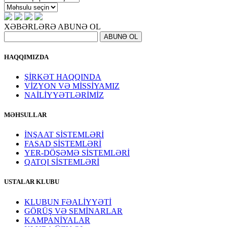
XƏBƏRLƏRƏ ABUNƏ OL
HAQQIMIZDA
ŞİRKƏT HAQQINDA
VİZYON VƏ MİSSİYAMIZ
NAİLİYYƏTLƏRİMİZ
MƏHSULLAR
İNŞAAT SİSTEMLƏRİ
FASAD SİSTEMLƏRİ
YER-DÖŞƏMƏ SİSTEMLƏRİ
QATQI SİSTEMLƏRİ
USTALAR KLUBU
KLUBUN FƏALİYYƏTİ
GÖRÜŞ VƏ SEMİNARLAR
KAMPANİYALAR