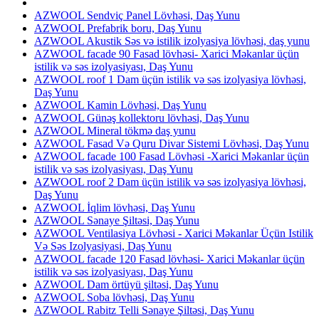
AZWOOL Sendviç Panel Lövhəsi, Daş Yunu
AZWOOL Prefabrik boru, Daş Yunu
AZWOOL Akustik Səs və istilik izolyasiya lövhəsi, daş yunu
AZWOOL facade 90 Fasad lövhəsi- Xarici Məkanlar üçün
istilik və səs izolyasiyası, Daş Yunu
AZWOOL roof 1 Dam üçün istilik və səs izolyasiya lövhəsi,
Daş Yunu
AZWOOL Kamin Lövhəsi, Daş Yunu
AZWOOL Günəş kollektoru lövhəsi, Daş Yunu
AZWOOL Mineral tökmə daş yunu
AZWOOL Fasad Və Quru Divar Sistemi Lövhəsi, Daş Yunu
AZWOOL facade 100 Fasad Lövhəsi -Xarici Məkanlar üçün
istilik və səs izolyasiyası, Daş Yunu
AZWOOL roof 2 Dam üçün istilik və səs izolyasiya lövhəsi,
Daş Yunu
AZWOOL İqlim lövhəsi, Daş Yunu
AZWOOL Sənaye Şiltəsi, Daş Yunu
AZWOOL Ventilasiya Lövhəsi - Xarici Məkanlar Üçün Istilik
Və Səs Izolyasiyasi, Daş Yunu
AZWOOL facade 120 Fasad lövhəsi- Xarici Məkanlar üçün
istilik və səs izolyasiyası, Daş Yunu
AZWOOL Dam örtüyü şiltəsi, Daş Yunu
AZWOOL Soba lövhəsi, Daş Yunu
AZWOOL Rabitz Telli Sənaye Şiltəsi, Daş Yunu