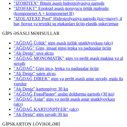
"IZOBİTEX" Bitum əsaslı hidroizolyasiya qarışığı
"IZOFAKT" Epoksid əsaslı qoruyucu örtük məhsulu
(komponenet A + komponenet B)
"IZOLATEXE Pool" Hidroizolyasiya qarışığı (toz+maye), 4
bar, hovuz və texniki su məkanları üçün,elastik,sukeçirməz
GİPS ƏSASLI MƏHSULLAR
"AĞDAĞ Üzlük" gips əsaslı üzlük şpatklyovkası
(alçı)
"AĞDAĞ" Gips, inşaat gipsi,lepka və paduqalar üçün
"Ak Deniz" sıva alçısı
"AĞDAĞ MONOMATİK" gips və perlit əsaslı makina və əl
suvağı
"AĞDAĞ" Gips incə, lepka və paduqalar üçün
"Ak Deniz" saten alçısı
"AĞDAĞ DİREK" gips və perlit əsaslı astar suvağı, mala ilə
vurulur
"Ak Deniz" kartonpiyer 30 kq
"AĞDAĞ FugaPlaster" aralıq doldurma qarışığı (30 kq)
"AĞDAĞ Astar" gips və perlit əsaslı astar şpatklyovkası
(alçı)
"AĞDAĞ KARTONPİYER"
(alçı)
"Ak Deniz" gips suvağı 30 kq
GİPSKARTON LÖVHƏLƏRİ