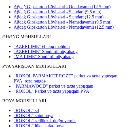
Ağdağ Gipskarton Lövhələri - Odadavamlı (12.5 mm)
Ağdağ Gipskarton Lövhələri - Standart (9.5 mm)
Ağdağ Gipskarton Lövhələri - Standart (12.5 mm)
Ağdağ Gipskarton Lövhələri - Nəmədavamlı (9.5 mm)
Ağdağ Gipskarton Lövhələri - Nəmədavamlı (12.5 mm)
ƏHƏNG MƏHSULLARI
"AZERLIME" Əhəng məhlulu
"AZERLIME" Söndürülmüş əhəng
"MA LIME" Söndürülmüş əhəng
PVA YAPIŞQAN MƏHSULLARI
"ROKOL PARMAKET ROZE" parket və taxta yapışqanı,
PVA, roze rəngdə
"PARMAWOOD" parket və taxta yapışqanı
"ROKOL" Parket və taxta yapışqanı,PVA
BOYA MƏHSULLARI
"ROKOL" sil
"ROKOL" sutut boya
"ROKOL" sellülozik dolğu vernik
"ROKOL" lüks parlaq boya