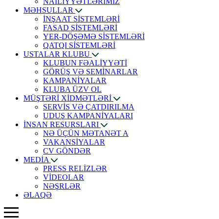
NAİLİYYƏTLƏRİMİZ
MƏHSULLAR
İNŞAAT SİSTEMLƏRİ
FASAD SİSTEMLƏRİ
YER-DÖŞƏMƏ SİSTEMLƏRİ
QATQI SİSTEMLƏRİ
USTALAR KLUBU
KLUBUN FƏALİYYƏTİ
GÖRÜŞ VƏ SEMİNARLAR
KAMPANİYALAR
KLUBA ÜZV OL
MÜŞTƏRİ XİDMƏTLƏRİ
SERVİS VƏ ÇATDIRILMA
UDUŞ KAMPANİYALARI
İNSAN RESURSLARI
NƏ ÜÇÜN MƏTANƏT A
VAKANSİYALAR
CV GÖNDƏR
MEDİA
PRESS RELİZLƏR
VİDEOLAR
NƏŞRLƏR
ƏLAQƏ