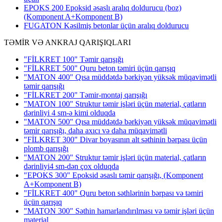
EPOKS 200 Epoksid əsaslı aralıq doldurucu (boz)
(Komponent A+Komponent B)
FUGATON Kəsilmiş betonlar üçün aralıq doldurucu
TƏMİR VƏ ANKRAJ QARIŞIQLARI
"FİLKRET 100" Təmir qarışığı
"FİLKRET 500" Quru beton təmiri üçün qarışıq
"MATON 400" Qısa müddətdə bərkiyən yüksək müqavimətli
təmir qarışığı
"FİLKRET 200" Təmir-montaj qarışığı
"MATON 100" Struktur təmir işləri üçün material, çatların
dərinliyi 4 sm-ə kimi olduqda
"MATON 500" Qısa müddətdə bərkiyən yüksək müqavimətli
təmir qarışığı, daha axıcı və daha müqavimətli
"FİLKRET 300" Divar boyasının alt səthinin bərpası üçün
plomb qarışığı
"MATON 200" Struktur təmir işləri üçün material, çatların
dərinliyi4 sm-dən çox olduqda
"EPOKS 300" Epoksid əsaslı təmir qarışığı, (Komponent
A+Komponent B)
"FİLKRET 400" Quru beton səthlərinin bərpası və təmiri
üçün qarışıq
"MATON 300" Səthin hamarlandırılması və təmir işləri üçün
material