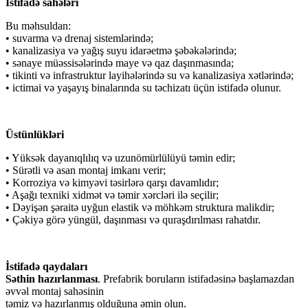
İstifadə sahələri
Bu məhsuldan:
• suvarma və drenaj sistemlərində;
• kanalizasiya və yağış suyu idarəetmə şəbəkələrində;
• sənaye müəssisələrində maye və qaz daşınmasında;
• tikinti və infrastruktur layihələrində su və kanalizasiya xətlərində;
• ictimai və yaşayış binalarında su təchizatı üçün istifadə olunur.
Üstünlükləri
• Yüksək dayanıqlılıq və uzunömürlülüyü təmin edir;
• Sürətli və asan montaj imkanı verir;
• Korroziya və kimyəvi təsirlərə qarşı davamlıdır;
• Aşağı texniki xidmət və təmir xərcləri ilə seçilir;
• Dəyişən şəraitə uyğun elastik və möhkəm struktura malikdir;
• Çəkiyə görə yüngül, daşınması və quraşdırılması rahatdır.
İstifadə qaydaları
Səthin hazırlanması
. Prefabrik boruların istifadəsinə başlamazdan
əvvəl montaj sahəsinin
təmiz və hazırlanmış olduğuna əmin olun.