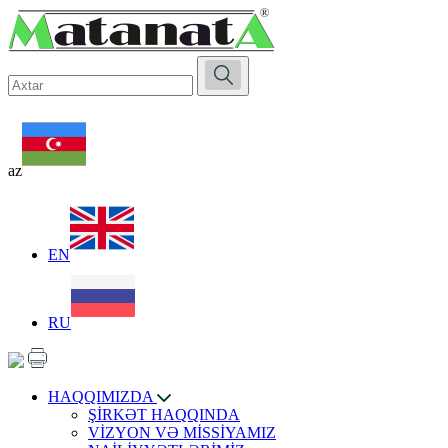
az
EN
RU
HAQQIMIZDA
ŞİRKƏT HAQQINDA
VİZYON VƏ MİSSİYAMIZ