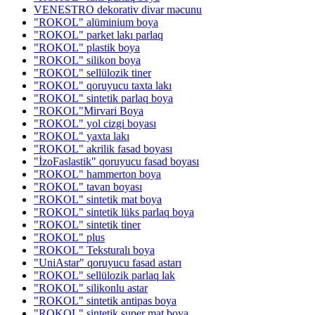
VENESTRO dekorativ divar məcunu
"ROKOL" alüminium boya
"ROKOL" parket lakı parlaq
"ROKOL" plastik boya
"ROKOL" silikon boya
"ROKOL" sellülozik tiner
"ROKOL" qoruyucu taxta lakı
"ROKOL" sintetik parlaq boya
"ROKOL"Mirvari Boya
"ROKOL" yol cizgi boyası
"ROKOL" yaxta lakı
"ROKOL" akrilik fasad boyası
"İzoFaslastik" qoruyucu fasad boyası
"ROKOL" hammerton boya
"ROKOL" tavan boyası
"ROKOL" sintetik mat boya
"ROKOL" sintetik lüks parlaq boya
"ROKOL" sintetik tiner
"ROKOL" plus
"ROKOL" Teksturalı boya
"UniAstar" qoruyucu fasad astarı
"ROKOL" sellülozik parlaq lak
"ROKOL" silikonlu astar
"ROKOL" sintetik antipas boya
"ROKOL" sintetik super mat boya