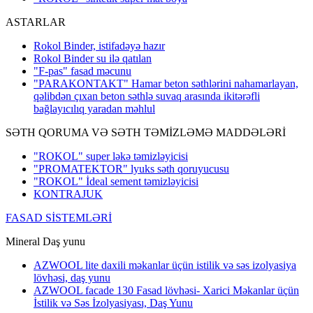
ASTARLAR
Rokol Binder, istifadəyə hazır
Rokol Binder su ilə qatılan
"F-pas" fasad məcunu
"PARAKONTAKT" Hamar beton səthlərini nahamarlayan,
qəlibdən çıxan beton səthlə suvaq arasında ikitərəfli
bağlayıcılıq yaradan məhlul
SƏTH QORUMA VƏ SƏTH TƏMİZLƏMƏ MADDƏLƏRİ
"ROKOL" super ləkə təmizləyicisi
"PROMATEKTOR" lyuks səth qoruyucusu
"ROKOL" İdeal sement təmizləyicisi
KONTRAJUK
FASAD SİSTEMLƏRİ
Mineral Daş yunu
AZWOOL lite daxili məkanlar üçün istilik və səs izolyasiya
lövhəsi, daş yunu
AZWOOL facade 130 Fasad lövhəsi- Xarici Məkanlar üçün
İstilik və Səs İzolyasiyası, Daş Yunu