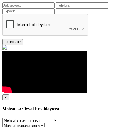
GÖNDƏR
×
Məhsul sərfiyyat hesablayıcısı