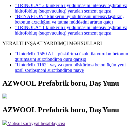
"TRİNOLA" 2 klinkerin üyüdülməsini intensivləşdirən və
hidrofobluq (suqovuculuq) yaradan sement qatqısı
"BENAFTON" klinkerin üyüdülməsini intensivləşdirən,
betonun axıcılığını və tutma müddətini artıran qatqı
"TRİNOLA" 1 klinkerin üyüdülməsini intensivləşdirən və
hidrofobluq (suqovuculuq) yaradan sement qatqısı
YERALTI İNŞAAT YARDIMÇI MƏHSULLARI
"UnterMix 1580 AL" püskürtmə üsulu ilə vurulan betonun
qurumasını sürətləndirən quru qarışıq
"UnterMix 1162" yaş və quru püskürtmə beton üçün yeni
nəsil sərtləşməni surətləndirən maye
AZWOOL Prefabrik boru, Daş Yunu
AZWOOL Prefabrik boru, Daş Yunu
Məhsul sərfiyyat hesablayıcısı