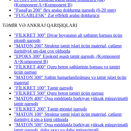
(Komponent A+Komponent B)
"FugaFas 200" flex aralıq doldurma qarışığı
(6-20 mm)
"FUGABLESK" Zər effektli aralıq doldurucu
TƏMİR VƏ ANKRAJ QARIŞIQLARI
"FİLKRET 300" Divar boyasının alt səthinin bərpası üçün
plomb qarışığı
"MATON 200" Struktur təmir işləri üçün material, çatların
dərinliyi4 sm-dən çox olduqda
"EPOKS 300" Epoksid əsaslı təmir qarışığı, (Komponent
A+Komponent B)
"FİLKRET 400" Quru beton səthlərinin bərpası və təmiri
üçün qarışıq
"MATON 300" Səthin hamarlandırılması və təmir işləri üçün
material
"FİLKRET 100" Təmir qarışığı
"FİLKRET 500" Quru beton təmiri üçün qarışıq
"MATON 400" Qısa müddətdə bərkiyən yüksək müqavimətli
təmir qarışığı
"FİLKRET 200" Təmir-montaj qarışığı
"MATON 100" Struktur təmir işləri üçün material, çatların
dərinliyi 4 sm-ə kimi olduqda
"MATON 500" Qısa müddətdə bərkiyən yüksək müqavimətli
təmir qarışığı, daha axıcı və daha müqavimətli