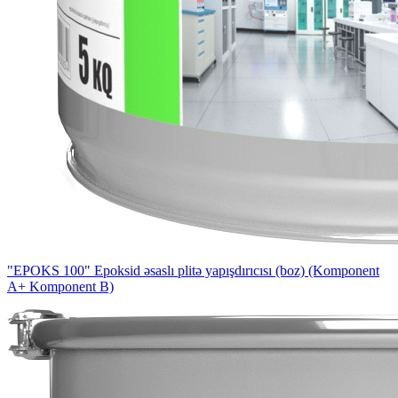
"EPOKS 100" Epoksid əsaslı plitə yapışdırıcısı (boz) (Komponent
A+ Komponent B)