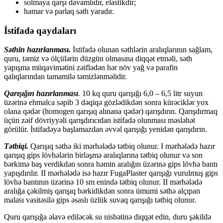
solmaya qarşı davamlıdır, elastikdir;
hamar və parlaq səth yaradır.
İstifadə qaydaları
Səthin hazırlanması.
İstifadə olunan səthlərin aralıqlarının sağlam,
quru, təmiz və ölçülərin düzgün olmasına diqqət etməli, səth
yapışma müqavimətini zəiflədən hər növ yağ və parafin
qalıqlarından tamamilə təmizlənməlidir.
Qarışığın hazırlanması
.
10 kq quru qarışığı 6,0 – 6,5 litr suyun
üzərinə ehmalca səpib 3 dəqiqə gözlədikdən sonra kürəciklər yox
olana qədər (homogen qarışıq alınana qədər) qarışdırın. Qarışdırmaq
üçün zəif dövriyyəli qarışdırıcıdan istifadə olunması məsləhət
görülür. İstifadəyə başlamazdan əvvəl qarışığı yenidən qarışdırın.
Tətbiqi.
Qarışıq səthə iki mərhələdə tətbiq olunur. I mərhələdə hazır
qarışıq gips lövhələrin birləşmə aralıqlarına tətbiq olunur və son
bərkimə baş verdikdən sonra həmin aralığın üzərinə gips lövhə bantı
yapışdırılır. II mərhələdə isə hazır FugaPlaster qarışığı vurulmuş gips
lövhə bantının üzərinə 10 sm enində tətbiq olunur. II mərhələdə
aralığa çəkilmiş qarışıq bərkidikdən sonra ümumi səthə alçıpan
malası vasitəsilə gips əsaslı üzlük suvaq qarışığı tətbiq olunur.
Quru qarışığa əlavə ediləcək su nisbətinə diqqət edin, duru şəkildə