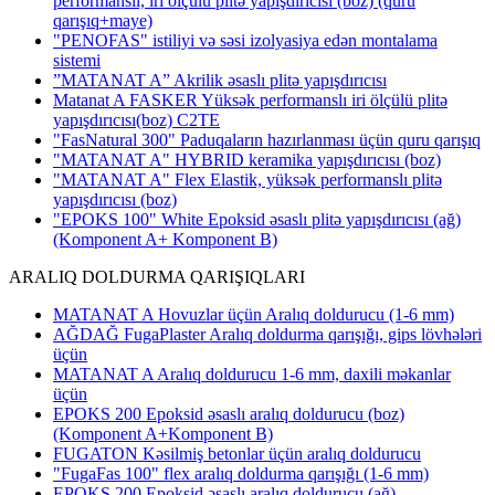
performanslı, iri ölçülü plitə yapışdırıcısı (boz) (quru
qarışıq+maye)
"PENOFAS" istiliyi və səsi izolyasiya edən montalama
sistemi
”MATANAT A” Akrilik əsaslı plitə yapışdırıcısı
Matanat A FASKER Yüksək performanslı iri ölçülü plitə
yapışdırıcısı(boz) C2TE
"FasNatural 300" Paduqaların hazırlanması üçün quru qarışıq
"MATANAT A" HYBRID keramika yapışdırıcısı
(boz)
"MATANAT A" Flex Elastik, yüksək performanslı plitə
yapışdırıcısı
(boz)
"EPOKS 100" White Epoksid əsaslı plitə yapışdırıcısı (ağ)
(Komponent A+ Komponent B)
ARALIQ DOLDURMA QARIŞIQLARI
MATANAT A Hovuzlar üçün Aralıq doldurucu (1-6 mm)
AĞDAĞ FugaPlaster Aralıq doldurma qarışığı, gips lövhələri
üçün
MATANAT A Aralıq doldurucu 1-6 mm, daxili məkanlar
üçün
EPOKS 200 Epoksid əsaslı aralıq doldurucu (boz)
(Komponent A+Komponent B)
FUGATON Kəsilmiş betonlar üçün aralıq doldurucu
"FugaFas 100" flex aralıq doldurma qarışığı
(1-6 mm)
EPOKS 200 Epoksid əsaslı aralıq doldurucu (ağ)