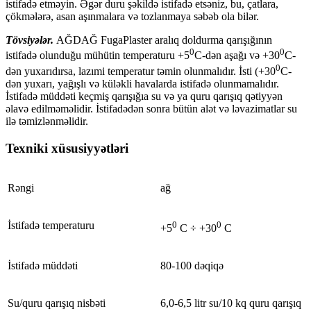
istifadə etməyin. Əgər duru şəkildə istifadə etsəniz, bu, çatlara,
çökmələrə, asan aşınmalara və tozlanmaya səbəb ola bilər.
Tövsiyələr.
AĞDAĞ FugaPlaster
aralıq doldurma qarışığının
0
0
istifadə olunduğu mühütin temperaturu +5
C-dən aşağı və +30
C-
0
dən yuxarıdırsa, lazımi temperatur təmin olunmalıdır. İsti (+30
C-
dən yuxarı, yağışlı və küləkli havalarda istifadə olunmamalıdır.
İstifadə müddəti keçmiş qarışığıa su və ya quru qarışıq qətiyyən
əlavə edilməməlidir. İstifadədən sonra bütün alət və ləvazimatlar su
ilə təmizlənməlidir.
Texniki xüsusiyyətləri
Rəngi
ağ
İstifadə temperaturu
0
0
+5
C ÷ +30
C
İstifadə müddəti
80-100 dəqiqə
Su/quru qarışıq nisbəti
6,0-6,5 litr su/10 kq quru qarışıq