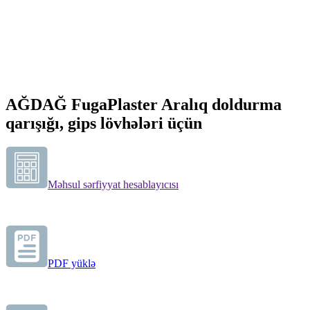
AĞDAĞ FugaPlaster Aralıq doldurma
qarışığı, gips lövhələri üçün
Məhsul sərfiyyat hesablayıcısı
PDF yüklə