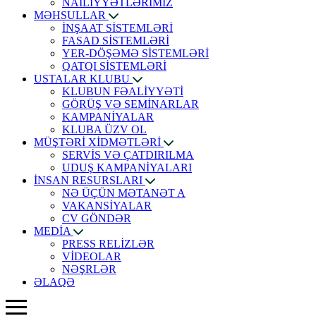
NAİLİYYƏTLƏRİMİZ
MƏHSULLAR
İNŞAAT SİSTEMLƏRİ
FASAD SİSTEMLƏRİ
YER-DÖŞƏMƏ SİSTEMLƏRİ
QATQI SİSTEMLƏRİ
USTALAR KLUBU
KLUBUN FƏALİYYƏTİ
GÖRÜŞ VƏ SEMİNARLAR
KAMPANİYALAR
KLUBA ÜZV OL
MÜŞTƏRİ XİDMƏTLƏRİ
SERVİS VƏ ÇATDIRILMA
UDUŞ KAMPANİYALARI
İNSAN RESURSLARI
NƏ ÜÇÜN MƏTANƏT A
VAKANSİYALAR
CV GÖNDƏR
MEDİA
PRESS RELİZLƏR
VİDEOLAR
NƏŞRLƏR
ƏLAQƏ