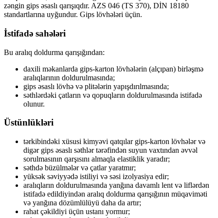
zəngin gips əsaslı qarışıqdır. AZS 046 (TS 370), DİN 18180
standartlarına uyğundur. Gips lövhələri üçün.
İstifadə sahələri
Bu aralıq doldurma qarışığından:
daxili məkanlarda gips-karton lövhələrin (alçıpan) birləşmə
aralıqlarının doldurulmasında;
gips əsaslı lövhə və plitələrin yapışdırılmasında;
səthlərdəki çatların və qopuqların doldurulmasında istifadə
olunur.
Üstünlükləri
tərkibindəki xüsusi kimyəvi qatqılar gips-karton lövhələr və
digər gips əsaslı səthlər tərəfindən suyun vaxtından əvvəl
sorulmasının qarşısını almaqla elastiklik yaradır;
səthdə büzülmələr və çatlar yaratmır;
yüksək səviyyədə istiliyi və səsi izolyasiya edir;
aralıqların doldurulmasında yanğına davamlı lent və liflərdən
istifadə edildiyindən aralıq doldurma qarışığının müqaviməti
və yanğına dözümlülüyü daha da artır;
rahat çəkildiyi üçün ustanı yormur;