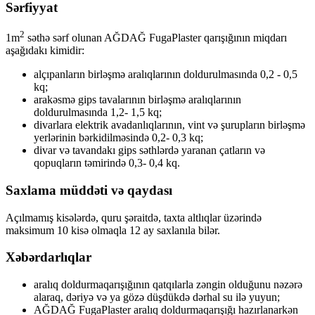
Sərfiyyat
2
1m
səthə sərf olunan AĞDAĞ FugaPlaster
qarışığının miqdarı
aşağıdakı kimidir:
alçıpanların birləşmə aralıqlarının doldurulmasında 0,2 - 0,5
kq;
arakəsmə gips tavalarının birləşmə aralıqlarının
doldurulmasında 1,2- 1,5 kq;
divarlara elektrik avadanlıqlarının, vint və şurupların birləşmə
yerlərinin bərkidilməsində 0,2- 0,3 kq;
divar və tavandakı gips səthlərdə yaranan çatların və
qopuqların təmirində 0,3- 0,4 kq.
Saxlama müddəti və qaydası
Açılmamış kisələrdə, quru şəraitdə, taxta altlıqlar üzərində
maksimum 10 kisə olmaqla 12 ay saxlanıla bilər.
Xəbərdarlıqlar
aralıq doldurmaqarışığının qatqılarla zəngin olduğunu nəzərə
alaraq, dəriyə və ya gözə düşdükdə dərhal su ilə yuyun;
AĞDAĞ FugaPlaster aralıq doldurmaqarışığı hazırlanarkən