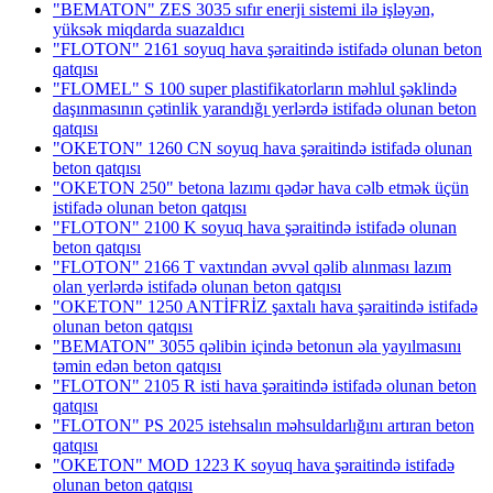
"BEMATON" ZES 3035 sıfır enerji sistemi ilə işləyən,
yüksək miqdarda suazaldıcı
"FLOTON" 2161 soyuq hava şəraitində istifadə olunan beton
qatqısı
"FLOMEL" S 100 super plastifikatorların məhlul şəklində
daşınmasının çətinlik yarandığı yerlərdə istifadə olunan beton
qatqısı
"OKETON" 1260 CN soyuq hava şəraitində istifadə olunan
beton qatqısı
"OKETON 250" betona lazımı qədər hava cəlb etmək üçün
istifadə olunan beton qatqısı
"FLOTON" 2100 K soyuq hava şəraitində istifadə olunan
beton qatqısı
"FLOTON" 2166 T vaxtından əvvəl qəlib alınması lazım
olan yerlərdə istifadə olunan beton qatqısı
"OKETON" 1250 ANTİFRİZ şaxtalı hava şəraitində istifadə
olunan beton qatqısı
"BEMATON" 3055 qəlibin içində betonun əla yayılmasını
təmin edən beton qatqısı
"FLOTON" 2105 R isti hava şəraitində istifadə olunan beton
qatqısı
"FLOTON" PS 2025 istehsalın məhsuldarlığını artıran beton
qatqısı
"OKETON" MOD 1223 K soyuq hava şəraitində istifadə
olunan beton qatqısı