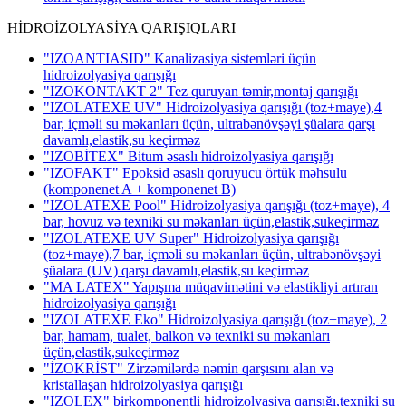
HİDROİZOLYASİYA QARIŞIQLARI
"IZOANTIASID" Kanalizasiya sistemləri üçün
hidroizolyasiya qarışığı
"IZOKONTAKT 2" Tez quruyan təmir,montaj qarışığı
"IZOLATEXE UV" Hidroizolyasiya qarışığı (toz+maye),4
bar, içməli su məkanları üçün, ultrabənövşəyi şüalara qarşı
davamlı,elastik,su keçirməz
"IZOBİTEX" Bitum əsaslı hidroizolyasiya qarışığı
"IZOFAKT" Epoksid əsaslı qoruyucu örtük məhsulu
(komponenet A + komponenet B)
"IZOLATEXE Pool" Hidroizolyasiya qarışığı (toz+maye), 4
bar, hovuz və texniki su məkanları üçün,elastik,sukeçirməz
"IZOLATEXE UV Super" Hidroizolyasiya qarışığı
(toz+maye),7 bar, içməli su məkanları üçün, ultrabənövşəyi
şüalara (UV) qarşı davamlı,elastik,su keçirməz
"MA LATEX" Yapışma müqavimətini və elastikliyi artıran
hidroizolyasiya qarışığı
"IZOLATEXE Eko" Hidroizolyasiya qarışığı (toz+maye), 2
bar, hamam, tualet, balkon və texniki su məkanları
üçün,elastik,sukeçirməz
"İZOKRİST" Zirzəmilərdə nəmin qarşısını alan və
kristallaşan hidroizolyasiya qarışığı
"IZOLEX" birkomponentli hidroizolyasiya qarışığı,texniki su