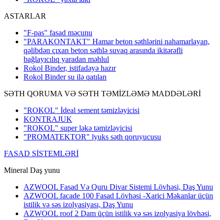
ASTARLAR
"F-pas" fasad məcunu
"PARAKONTAKT" Hamar beton səthlərini nahamarlayan,
qəlibdən çıxan beton səthlə suvaq arasında ikitərəfli
bağlayıcılıq yaradan məhlul
Rokol Binder, istifadəyə hazır
Rokol Binder su ilə qatılan
SƏTH QORUMA VƏ SƏTH TƏMİZLƏMƏ MADDƏLƏRİ
"ROKOL" İdeal sement təmizləyicisi
KONTRAJUK
"ROKOL" super ləkə təmizləyicisi
"PROMATEKTOR" lyuks səth qoruyucusu
FASAD SİSTEMLƏRİ
Mineral Daş yunu
AZWOOL Fasad Və Quru Divar Sistemi Lövhəsi, Daş Yunu
AZWOOL facade 100 Fasad Lövhəsi -Xarici Məkanlar üçün
istilik və səs izolyasiyası, Daş Yunu
AZWOOL roof 2 Dam üçün istilik və səs izolyasiya lövhəsi,