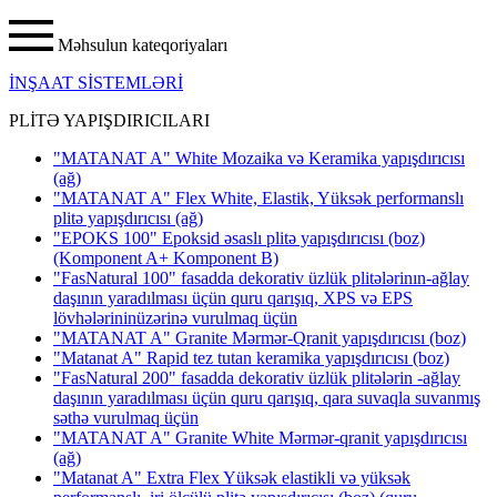
Məhsulun kateqoriyaları
İNŞAAT SİSTEMLƏRİ
PLİTƏ YAPIŞDIRICILARI
"MATANAT A" White Mozaika və Keramika yapışdırıcısı
(ağ)
"MATANAT A" Flex White, Elastik, Yüksək performanslı
plitə yapışdırıcısı
(ağ)
"EPOKS 100" Epoksid əsaslı plitə yapışdırıcısı (boz)
(Komponent A+ Komponent B)
"FasNatural 100" fasadda dekorativ üzlük plitələrinın-ağlay
daşının yaradılması üçün quru qarışıq, XPS və EPS
lövhələrininüzərinə vurulmaq üçün
"MATANAT A" Granite Mərmər-Qranit yapışdırıcısı
(boz)
"Matanat A" Rapid tez tutan keramika yapışdırıcısı
(boz)
"FasNatural 200" fasadda dekorativ üzlük plitələrin -ağlay
daşının yaradılması üçün quru qarışıq, qara suvaqla suvanmış
səthə vurulmaq üçün
"MATANAT A" Granite White Mərmər-qranit yapışdırıcısı
(ağ)
"Matanat A" Extra Flex Yüksək elastikli və yüksək