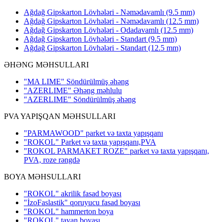
Ağdağ Gipskarton Lövhələri - Nəmədavamlı (9.5 mm)
Ağdağ Gipskarton Lövhələri - Nəmədavamlı (12.5 mm)
Ağdağ Gipskarton Lövhələri - Odadavamlı (12.5 mm)
Ağdağ Gipskarton Lövhələri - Standart (9.5 mm)
Ağdağ Gipskarton Lövhələri - Standart (12.5 mm)
ƏHƏNG MƏHSULLARI
"MA LIME" Söndürülmüş əhəng
"AZERLIME" Əhəng məhlulu
"AZERLIME" Söndürülmüş əhəng
PVA YAPIŞQAN MƏHSULLARI
"PARMAWOOD" parket və taxta yapışqanı
"ROKOL" Parket və taxta yapışqanı,PVA
"ROKOL PARMAKET ROZE" parket və taxta yapışqanı,
PVA, roze rəngdə
BOYA MƏHSULLARI
"ROKOL" akrilik fasad boyası
"İzoFaslastik" qoruyucu fasad boyası
"ROKOL" hammerton boya
"ROKOL" tavan boyası