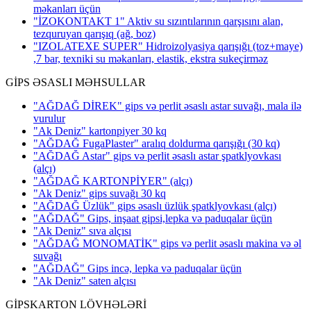
məkanları üçün
"İZOKONTAKT 1" Aktiv su sızıntılarının qarşısını alan,
tezquruyan qarışıq (ağ, boz)
"IZOLATEXE SUPER" Hidroizolyasiya qarışığı (toz+maye)
,7 bar, texniki su məkanları, elastik, ekstra sukeçirməz
GİPS ƏSASLI MƏHSULLAR
"AĞDAĞ DİREK" gips və perlit əsaslı astar suvağı, mala ilə
vurulur
"Ak Deniz" kartonpiyer 30 kq
"AĞDAĞ FugaPlaster" aralıq doldurma qarışığı (30 kq)
"AĞDAĞ Astar" gips və perlit əsaslı astar şpatklyovkası
(alçı)
"AĞDAĞ KARTONPİYER"
(alçı)
"Ak Deniz" gips suvağı 30 kq
"AĞDAĞ Üzlük" gips əsaslı üzlük şpatklyovkası
(alçı)
"AĞDAĞ" Gips, inşaat gipsi,lepka və paduqalar üçün
"Ak Deniz" sıva alçısı
"AĞDAĞ MONOMATİK" gips və perlit əsaslı makina və əl
suvağı
"AĞDAĞ" Gips incə, lepka və paduqalar üçün
"Ak Deniz" saten alçısı
GİPSKARTON LÖVHƏLƏRİ