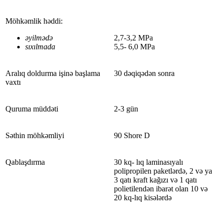
Möhkəmlik həddi:
əyilmədə
2,7-3,2 MPa
sıxılmada
5,5- 6,0 MPa
Aralıq doldurma işinə başlama
30 dəqiqədən sonra
vaxtı
Quruma müddəti
2-3 gün
Səthin möhkəmliyi
90 Shore D
Qablaşdırma
30 kq- lıq laminasıyalı
polipropilen paketlərdə, 2 və ya
3 qatı kraft kağızı və 1 qatı
polietilendən ibarət olan 10 və
20 kq-lıq kisələrdə