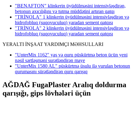
"BENAFTON" klinkerin üyüdülməsini intensivləşdirən,
betonun axıcılığını və tutma müddətini artıran qatqı
"TRİNOLA" 1 klinkerin üyüdülməsini intensivləşdirən və
hidrofobluq (suqovuculuq) yaradan sement qatqısı
"TRİNOLA" 2 klinkerin üyüdülməsini intensivləşdirən və
hidrofobluq (suqovuculuq) yaradan sement qatqısı
YERALTI İNŞAAT YARDIMÇI MƏHSULLARI
"UnterMix 1162" yaş və quru püskürtmə beton üçün yeni
nəsil sərtləşməni surətləndirən maye
"UnterMix 1580 AL" püskürtmə üsulu ilə vurulan betonun
qurumasını sürətləndirən quru qarışıq
AĞDAĞ FugaPlaster Aralıq doldurma
qarışığı, gips lövhələri üçün