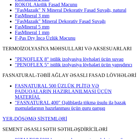
ROKOL Akrilik Fasad Məcunu
"FasMazaik" N Mineral Dekorativ Fasad Suvağı, natural
FasMineral 3 mm
"FasMazaik" Mineral Dekorativ Fasad Suvağı
FasMineral 5 mm
FasMineral 1 mm
F-Pas Dry İncə Üzlük Məcunu
TERMOİZOLYASİYA MƏHSULLARI VƏ AKSESUARLARI
"PENOFLEX 8" istilik izolyasiya lövhələri üçün suvaq
"PENOFLEX 5" istilik izolyasiya lövhələri üçün yapışdırıcı
FASNATURAL-TƏBİİ AĞLAY ƏSASLI FASAD LÖVHƏLƏRİ
FASNATURAL 500 ÜZLÜK PLİTƏ VƏ
PADUQALARIN HAZIRLANILMASI ÜÇÜN
MATERİAL
"FASNATURAL 400" Qəliblərdə tökmə üsulu ilə bəzək
məmulatlarının hazırlanması üçün quru qarışıq
YER-DÖŞƏMƏ SİSTEMLƏRİ
SEMENT ƏSASLI SƏTH SƏTHLƏŞDİRİCİLƏRİ