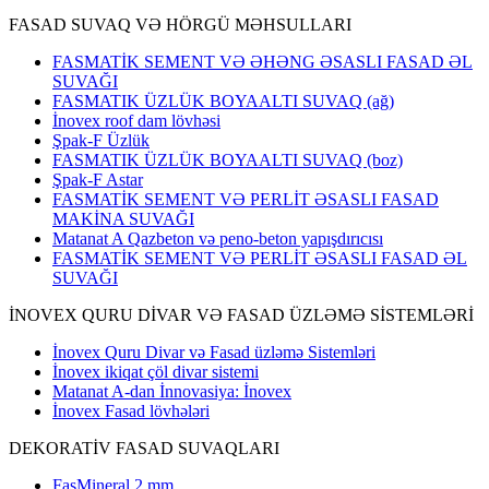
FASAD SUVAQ VƏ HÖRGÜ MƏHSULLARI
FASMATİK SEMENT VƏ ƏHƏNG ƏSASLI FASAD ƏL
SUVAĞI
FASMATIK ÜZLÜK BOYAALTI SUVAQ (ağ)
İnovex roof dam lövhəsi
Şpak-F Üzlük
FASMATIK ÜZLÜK BOYAALTI SUVAQ (boz)
Şpak-F Astar
FASMATİK SEMENT VƏ PERLİT ƏSASLI FASAD
MAKİNA SUVAĞI
Matanat A Qazbeton və peno-beton yapışdırıcısı
FASMATİK SEMENT VƏ PERLİT ƏSASLI FASAD ƏL
SUVAĞI
İNOVEX QURU DİVAR VƏ FASAD ÜZLƏMƏ SİSTEMLƏRİ
İnovex Quru Divar və Fasad üzləmə Sistemləri
İnovex ikiqat çöl divar sistemi
Matanat A-dan İnnovasiya: İnovex
İnovex Fasad lövhələri
DEKORATİV FASAD SUVAQLARI
FasMineral 2 mm