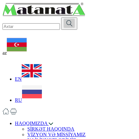
az
EN
RU
HAQQIMIZDA
ŞİRKƏT HAQQINDA
VİZYON VƏ MİSSİYAMIZ