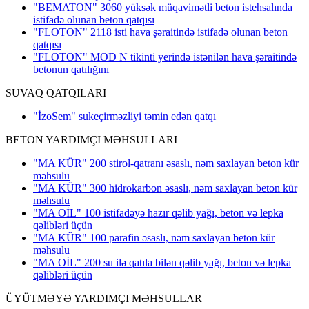
"BEMATON" 3060 yüksək müqavimətli beton istehsalında
istifadə olunan beton qatqısı
"FLOTON" 2118 isti hava şəraitində istifadə olunan beton
qatqısı
"FLOTON" MOD N tikinti yerində istənilən hava şəraitində
betonun qatılığını
SUVAQ QATQILARI
"İzoSem" sukeçirməzliyi təmin edən qatqı
BETON YARDIMÇI MƏHSULLARI
"MA KÜR" 200 stirol-qatranı əsaslı, nəm saxlayan beton kür
məhsulu
"MA KÜR" 300 hidrokarbon əsaslı, nəm saxlayan beton kür
məhsulu
"MA OİL" 100 istifadəyə hazır qəlib yağı, beton və lepka
qəlibləri üçün
"MA KÜR" 100 parafin əsaslı, nəm saxlayan beton kür
məhsulu
"MA OİL" 200 su ilə qatıla bilən qəlib yağı, beton və lepka
qəlibləri üçün
ÜYÜTMƏYƏ YARDIMÇI MƏHSULLAR