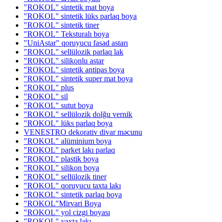
"ROKOL" sintetik mat boya
"ROKOL" sintetik lüks parlaq boya
"ROKOL" sintetik tiner
"ROKOL" Teksturalı boya
"UniAstar" qoruyucu fasad astarı
"ROKOL" sellülozik parlaq lak
"ROKOL" silikonlu astar
"ROKOL" sintetik antipas boya
"ROKOL" sintetik super mat boya
"ROKOL" plus
"ROKOL" sil
"ROKOL" sutut boya
"ROKOL" sellülozik dolğu vernik
"ROKOL" lüks parlaq boya
VENESTRO dekorativ divar məcunu
"ROKOL" alüminium boya
"ROKOL" parket lakı parlaq
"ROKOL" plastik boya
"ROKOL" silikon boya
"ROKOL" sellülozik tiner
"ROKOL" qoruyucu taxta lakı
"ROKOL" sintetik parlaq boya
"ROKOL"Mirvari Boya
"ROKOL" yol cizgi boyası
"ROKOL" yaxta lakı