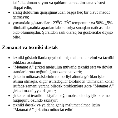
istifadə olunan suyun və qabların təmiz olmasına xüsusi
diqqət edin;
aralıq doldurma qarışığınasudan başqa heç bir əlavə maddə
qatmayın;
0
0
yuxarıdakı göstəricilər +23
C±2
C temperatur və 50%
+
5%
rütubətli şəraitdə aparılan laboratoriya sınaqları nəticəsində
əldə olunmuşdur. Şəraitdən asılı olaraq bu göstəricilər dəyişə
bilər.
Zəmanət və texniki dəstək
texniki göstəricilərdə qeyd edilmiş məlumatlar elmi və təcrübi
biliklərə əsaslanır;
“Mətanət A” şirkəti məhsulun müvafiq texniki şərt və dövlət
standartlarına uyğunluğuna zəmanət verir;
şirkətin mütəxəssislərinin rəhbərliyi altında görülən işlər
istisna olmaqla, digər istifadəçilər tərəfindən təlimatdan kənar
istifadə zamanı yarana biləcək problemlərə görə “Mətanət A”
şirkəti məsuliyyət daşımır;
şirkət elmi-texniki inkişafla bağlı məhsulda dəyişiklik etmə
hüququnu özündə saxlayır;
texniki dəstək və ya daha geniş məlumat almaq üçün
“Mətanət A” şirkətinə müraciət edin!