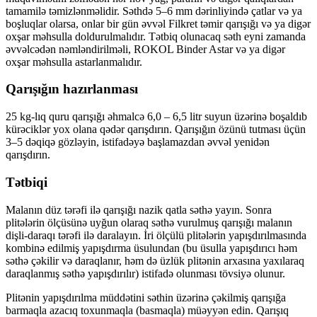
tamamilə təmizlənməlidir. Səthdə 5–6 mm dərinliyində çatlar və ya
boşluqlar olarsa, onlar bir gün əvvəl Filkret təmir qarışığı və ya digər
oxşar məhsulla doldurulmalıdır. Tətbiq olunacaq səth eyni zamanda
əvvəlcədən nəmləndirilməli, ROKOL Binder Astar və ya digər
oxşar məhsulla astarlanmalıdır.
Qarışığın hazırlanması
25 kg-lıq quru qarışığı əhmalcə 6,0 – 6,5 litr suyun üzərinə boşaldıb
kürəciklər yox olana qədər qarışdırın. Qarışığın özünü tutması üçün
3–5 dəqiqə gözləyin, istifadəyə başlamazdan əvvəl yenidən
qarışdırın.
Tətbiqi
Malanın düz tərəfi ilə qarışığı nazik qatla səthə yayın. Sonra
plitələrin ölçüsünə uyğun olaraq səthə vurulmuş qarışığı malanın
dişli-daraqı tərəfi ilə daralayın. İri ölçülü plitələrin yapışdırılmasında
kombinə edilmiş yapışdırma üsulundan (bu üsulla yapışdırıcı həm
səthə çəkilir və daraqlanır, həm də üzlük plitənin arxasına yaxılaraq
daraqlanmış səthə yapışdırılır) istifadə olunması tövsiyə olunur.
Plitənin yapışdırılma müddətini səthin üzərinə çəkilmiş qarışığa
barmaqla azacıq toxunmaqla (basmaqla) müəyyən edin. Qarışıq