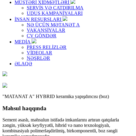
MÜŞTƏRİ XİDMƏTLƏRİ
SERVİS VƏ ÇATDIRILMA
UDUŞ KAMPANİYALARI
İNSAN RESURSLARI
NƏ ÜÇÜN MƏTANƏT A
VAKANSİYALAR
CV GÖNDƏR
MEDİA
PRESS RELİZLƏR
VİDEOLAR
NƏŞRLƏR
ƏLAQƏ
"MATANAT A" HYBRID keramika yapışdırıcısı
(boz)
Məhsul haqqında
Sement əsaslı, məhsulun istifadə imkanlarını artıran qatqılarla
zəngin, yüksək keyfiyyətli, hibrid və nano texnologiyalı,
kombinasiyalı polimerləşdirilmiş, birkomponentli, boz rəngli