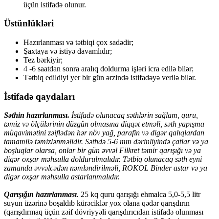
üçün istifadə olunur.
Üstünlükləri
Hazırlanması və tətbiqi çox sadədir;
Şaxtaya və istiyə davamlıdır;
Tez bərkiyir;
4 -6 saatdan sonra aralıq doldurma işləri icra edilə bilər;
Tətbiq edildiyi yer bir gün ərzində istifadəyə verilə bilər.
İstifadə qaydaları
Səthin hazırlanması.
İstifadə olunacaq səthlərin sağlam, quru,
təmiz və ölçülərinin düzgün olmasına diqqət etməli, səth yapışma
müqavimətini zəiflədən hər növ yağ, parafin və digər qalıqlardan
tamamilə təmizlənməlidir. Səthdə 5-6 mm dərinliyində çatlar və ya
boşluqlar olarsa, onlar bir gün əvvəl Filkret təmir qarışığı və ya
digər oxşar məhsulla doldurulmalıdır. Tətbiq olunacaq səth eyni
zamanda əvvəlcədən nəmləndirilməli, ROKOL Binder astar və ya
digər oxşar məhsulla astarlanmalıdır.
Qarışığın hazırlanması
.
25 kq quru qarışığı ehmalca 5,0-5,5 litr
suyun üzərinə boşaldıb kürəciklər yox olana qədər qarışdırın
(qarışdırmaq üçün zəif dövriyyəli qarışdırıcıdan istifadə olunması