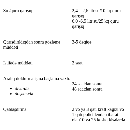
Su /quru qarışıq
2,4 – 2,6 litr su/10 kq quru
qarışıq
6,0 -6,5 litr su/25 kq quru
qarışıq
Qarışdırıldıqdan sonra gözləmə
3-5 dəqiqə
müddəti
İstifadə müddəti
2 saat
Aralıq doldurma işinə başlama vaxtı:
24 saatdan sonra
divarda
48 saatdan sonra
döşəmədə
Qablaşdırma
2 və ya 3 qatı kraft kağızı və
1 qatı polietilendən ibarət
olan10 və 25 kq-lıq kisələrdə