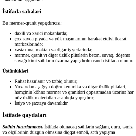
İstifadə sahələri
Bu mərmər-qranit yapışdırıcısı:
daxili və xarici məkanlarda;
çox sayda piyada və yük maşınlarının hərəkət etdiyi ticarət
mərkəzlərində;
xəstəxana, məktəb və digər iş yerlərində;
mərmər, qranit vı digər üzlük plitələrin beton, suvaq, döşəmə
suvağı kimi səthlərin üzərinə yapışdırılmasında istifadə olunur.
Üstünlükləri
Rahat hazırlanır və tətbiq olunur;
Yuxarıdan aşağıya doğru keramika və digər üzlük plitələri,
həmçinin köhnə mərmər və qranitləri qopartmadan üzərinə hər
növ üzlük materialları asanlıqla yapışdırır;
İstiyə və şaxtaya davamlıdır.
İstifadə qaydaları
Səthin hazırlanması.
İstifadə olunacaq səthlərin sağlam, quru, təmiz
və ölçülərinin düzgün olmasına diqqət etməli, səth yapışma