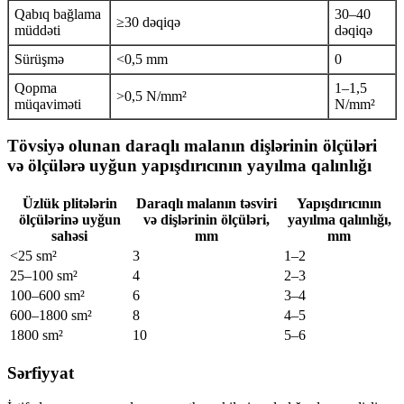
Qabıq bağlama
30–40
≥30 dəqiqə
müddəti
dəqiqə
Sürüşmə
<0,5 mm
0
Qopma
1–1,5
>0,5 N/mm²
müqaviməti
N/mm²
Tövsiyə olunan daraqlı malanın dişlərinin ölçüləri
və ölçülərə uyğun yapışdırıcının yayılma qalınlığı
Üzlük plitələrin
Daraqlı malanın təsviri
Yapışdırıcının
ölçülərinə uyğun
və dişlərinin ölçüləri,
yayılma qalınlığı,
sahəsi
mm
mm
<25 sm²
3
1–2
25–100 sm²
4
2–3
100–600 sm²
6
3–4
600–1800 sm²
8
4–5
1800 sm²
10
5–6
Sərfiyyat