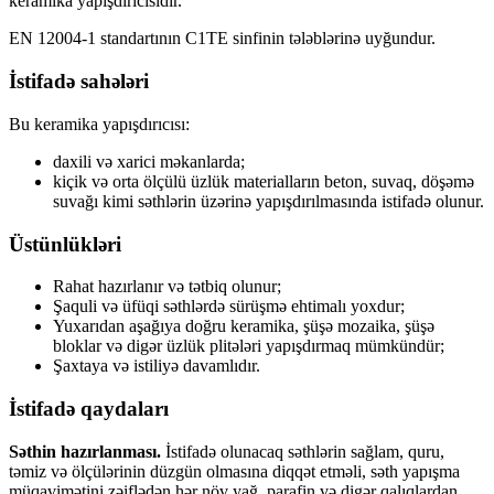
keramika yapışdırıcısıdır.
EN 12004-1 standartının C1TE sinfinin tələblərinə uyğundur.
İstifadə sahələri
Bu keramika yapışdırıcısı:
daxili və xarici məkanlarda;
kiçik və orta ölçülü üzlük materialların beton, suvaq, döşəmə
suvağı kimi səthlərin üzərinə yapışdırılmasında istifadə olunur.
Üstünlükləri
Rahat hazırlanır və tətbiq olunur;
Şaquli və üfüqi səthlərdə sürüşmə ehtimalı yoxdur;
Yuxarıdan aşağıya doğru keramika, şüşə mozaika, şüşə
bloklar və digər üzlük plitələri yapışdırmaq mümkündür;
Şaxtaya və istiliyə davamlıdır.
İstifadə qaydaları
Səthin hazırlanması.
İstifadə olunacaq səthlərin sağlam, quru,
təmiz və ölçülərinin düzgün olmasına diqqət etməli, səth yapışma
müqavimətini zəiflədən hər növ yağ, parafin və digər qalıqlardan