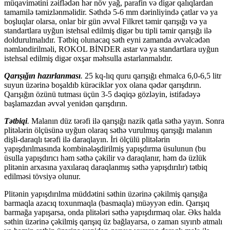
müqavimətini zəiflədən hər növ yağ, parafin və digər qalıqlardan
tamamilə təmizlənməlidir. Səthdə 5-6 mm dərinliyində çatlar və ya
boşluqlar olarsa, onlar bir gün əvvəl Filkret təmir qarışığı və ya
standartlara uyğun istehsal edilmiş digər bu tipli təmir qarışığı ilə
doldurulmalıdır. Tətbiq olunacaq səth eyni zamanda əvvəlcədən
nəmləndirilməli, ROKOL BİNDER astar və ya standartlara uyğun
istehsal edilmiş digər oxşar məhsulla astarlanmalıdır.
Qarışığın hazırlanması
.
25 kq-lıq quru qarışığı ehmalca 6,0-6,5 litr
suyun üzərinə boşaldıb kürəciklər yox olana qədər qarışdırın.
Qarışığın özünü tutması üçün 3-5 dəqiqə gözləyin, istifadəyə
başlamazdan əvvəl yenidən qarışdırın.
Tətbiqi
.
Malanın düz tərəfi ilə qarışığı nazik qatla səthə yayın. Sonra
plitələrin ölçüsünə uyğun olaraq səthə vurulmuş qarışığı malanın
dişli-daraqlı tərəfi ilə daraqlayın. İri ölçülü plitələrin
yapışdırılmasında kombinələşdirilmiş yapışdırma üsulunun (bu
üsulla yapışdırıcı həm səthə çəkilir və daraqlanır, həm də üzlük
plitənin arxasına yaxılaraq daraqlanmış səthə yapışdırılır) tətbiq
edilməsi tövsiyə olunur.
Plitənin yapışdırılma müddətini səthin üzərinə çəkilmiş qarışığa
barmaqla azacıq toxunmaqla (basmaqla) müəyyən edin. Qarışıq
barmağa yapışarsa, onda plitələri səthə yapışdırmaq olar. Əks halda
səthin üzərinə çəkilmiş qarışıq üz bağlayarsa, o zaman sıyırıb atmalı