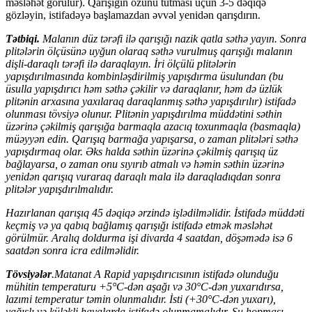
məsləhət görülür). Qarışığın özünü tutması üçün 3-5 dəqiqə
gözləyin, istifadəyə başlamazdan əvvəl yenidən qarışdırın.
Tətbiqi.
Malanın düz tərəfi ilə qarışığı nazik qatla səthə yayın. Sonra
plitələrin ölçüsünə uyğun olaraq səthə vurulmuş qarışığı malanın
dişli-daraqlı tərəfi ilə daraqlayın. İri ölçülü plitələrin
yapışdırılmasında kombinləşdirilmiş yapışdırma üsulundan (bu
üsulla yapışdırıcı həm səthə çəkilir və daraqlanır, həm də üzlük
plitənin arxasına yaxılaraq daraqlanmış səthə yapışdırılır) istifadə
olunması tövsiyə olunur. Plitənin yapışdırılma müddətini səthin
üzərinə çəkilmiş qarışığa barmaqla azacıq toxunmaqla (basmaqla)
müəyyən edin. Qarışıq barmağa yapışarsa, o zaman plitələri səthə
yapışdırmaq olar. Əks halda səthin üzərinə çəkilmiş qarışıq üz
bağlayarsa, o zaman onu sıyırıb atmalı və həmin səthin üzərinə
yenidən qarışıq vuraraq daraqlı mala ilə daraqladıqdan sonra
plitələr yapışdırılmalıdır.
Hazırlanan qarışıq 45 dəqiqə ərzində işlədilməlidir. İstifadə müddəti
keçmiş və ya qabıq bağlamış qarışığı istifadə etmək məsləhət
görülmür. Aralıq doldurma işi divarda 4 saatdan, döşəmədə isə 6
saatdən sonra icra edilməlidir.
Tövsiyələr
.Matanat A Rapid yapışdırıcısının istifadə olunduğu
mühitin temperaturu +5°C-dən aşağı və 30°C-dən yuxarıdırsa,
lazımi temperatur təmin olunmalıdır. İsti (+30°C-dən yuxarı),
yağışlı və küləkli havalarda istifadə olunmamalıdır. Su hopması