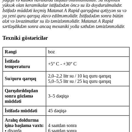
yüksək olan keramikalar istifadədən öncə su ilə doydurulmalıdır.
İstifadə müddəti keçmiş Matanat A Rapid qarışığına qətiyyən su və
ya yeni quru qarışıq əlavə edilməməlidir. İstifadədən sonra bütün
alət və ləvazimatlar su ilə təmizlənməlidir. Matanat A Rapid
sərtləşdikdən sonra ancaq mexaniki yolla səthdən təmizlənməlidir.
Texniki göstəricilər
Rəngi
boz
İstifadə
+5° C - +30° C
temperaturu
2,0–2,2 litr su / 10 kq quru qarışıq
Su/quru qarışıq
5,0–5,5 litr su / 25 kq quru qarışıq
Qarışdırıldıqdan
sonra gözləmə
3–5 dəqiqə
müddəti
İstifadə müddəti
45 dəqiqə
Aralıq doldurma
işinə başlama vaxtı:
4 saatdan sonra
• divarda
6 saatdan sonra