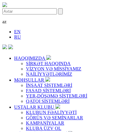
az
EN
RU
HAQQIMIZDA
ŞİRKƏT HAQQINDA
VİZYON VƏ MİSSİYAMIZ
NAİLİYYƏTLƏRİMİZ
MƏHSULLAR
İNŞAAT SİSTEMLƏRİ
FASAD SİSTEMLƏRİ
YER-DÖŞƏMƏ SİSTEMLƏRİ
QATQI SİSTEMLƏRİ
USTALAR KLUBU
KLUBUN FƏALİYYƏTİ
GÖRÜŞ VƏ SEMİNARLAR
KAMPANİYALAR
KLUBA ÜZV OL