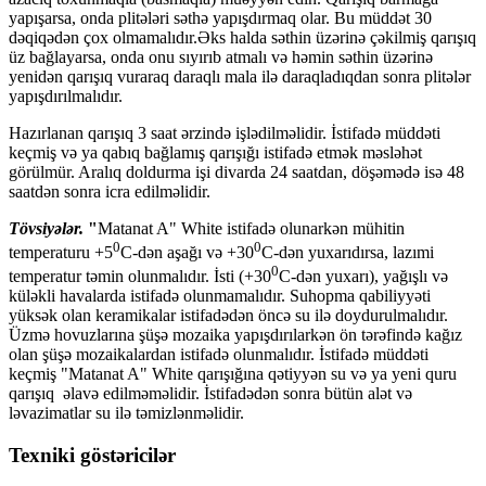
yapışarsa, onda plitələri səthə yapışdırmaq olar. Bu müddət 30
dəqiqədən çox olmamalıdır.Əks halda səthin üzərinə çəkilmiş qarışıq
üz bağlayarsa, onda onu sıyırıb atmalı və həmin səthin üzərinə
yenidən qarışıq vuraraq daraqlı mala ilə daraqladıqdan sonra plitələr
yapışdırılmalıdır.
Hazırlanan qarışıq 3 saat ərzində işlədilməlidir. İstifadə müddəti
keçmiş və ya qabıq bağlamış qarışığı istifadə etmək məsləhət
görülmür. Aralıq doldurma işi divarda 24 saatdan, döşəmədə isə 48
saatdən sonra icra edilməlidir.
Tövsiyələr.
"
Matanat A" White istifadə olunarkən mühitin
0
0
temperaturu +5
C-dən aşağı və +30
C-dən yuxarıdırsa, lazımi
0
temperatur təmin olunmalıdır. İsti (+30
C-dən yuxarı), yağışlı və
küləkli havalarda istifadə olunmamalıdır. Suhopma qabiliyyəti
yüksək olan keramikalar istifadədən öncə su ilə doydurulmalıdır.
Üzmə hovuzlarına şüşə mozaika yapışdırılarkən ön tərəfində kağız
olan şüşə mozaikalardan istifadə olunmalıdır. İstifadə müddəti
keçmiş "Matanat A" White qarışığına qətiyyən su və ya yeni quru
qarışıq əlavə edilməməlidir. İstifadədən sonra bütün alət və
ləvazimatlar su ilə təmizlənməlidir.
Texniki göstəricilər