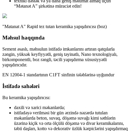
texniki dəstək və ya daha geniş məlumat almaq üçün
“Mətanət A” şirkətinə müraciət edin!
"Matanat A" Rapid tez tutan keramika yapışdırıcısı
(boz)
Məhsul haqqında
Sement əsaslı, məhsulun istifadə imkanlarını artıran qatqılarla
zəngin, yüksək keyfiyyətli, geniş təyinatlı, Nano texnologiyalı,
birkomponentli, boz rəngli, təcili yapışdırma xüsusiyyətli
yapışdırıcıdır.
EN 12004-1 standartının C1FT sinfinin tələblərinə uyğundur
İstifadə sahələri
Bu keramika yapışdırıcısı:
daxili və xarici məkanlarda;
istifadəyə verilməsi bir gün ərzində nəzərdə tutulan
məkanlarda beton, suvaq, döşəmə suvağı kimi səthlərin
üzərinə kiçik və orta ölçülü döşəmə və divar keramikalarını,
təbii daşları, kotto və dekorativ üzlük kərpiclərini yapışdırmaq