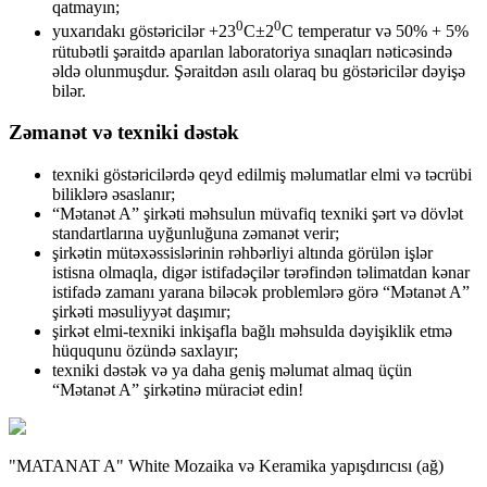
qatmayın;
0
0
yuxarıdakı göstəricilər +23
C±2
C temperatur və 50% + 5%
rütubətli şəraitdə aparılan laboratoriya sınaqları nəticəsində
əldə olunmuşdur. Şəraitdən asılı olaraq bu göstəricilər dəyişə
bilər.
Zəmanət və texniki dəstək
texniki göstəricilərdə qeyd edilmiş məlumatlar elmi və təcrübi
biliklərə əsaslanır;
“Mətanət A” şirkəti məhsulun müvafiq texniki şərt və dövlət
standartlarına uyğunluğuna zəmanət verir;
şirkətin mütəxəssislərinin rəhbərliyi altında görülən işlər
istisna olmaqla, digər istifadəçilər tərəfindən təlimatdan kənar
istifadə zamanı yarana biləcək problemlərə görə “Mətanət A”
şirkəti məsuliyyət daşımır;
şirkət elmi-texniki inkişafla bağlı məhsulda dəyişiklik etmə
hüququnu özündə saxlayır;
texniki dəstək və ya daha geniş məlumat almaq üçün
“Mətanət A” şirkətinə müraciət edin!
"MATANAT A" White Mozaika və Keramika yapışdırıcısı (ağ)