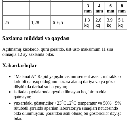
3
4
6
8
mm
mm
mm
mm
1,3
2,6
3,9
5,1
25
1,28
6–6,5
kq
kq
kq
kq
Saxlama müddəti və qaydası
Açılmamış kisələrdə, quru şəraitdə, üst-üstə maksimum 11 sıra
olmaqla 12 ay saxlanıla bilər.
Xəbərdarlıqlar
"Matanat A" Rapid yapışdırıcısının sement əsaslı, mürəkkəb
tərkibli qarışıq olduğunu nəzərə alaraq dəriyə və ya gözə
düşdükdə dərhal su ilə yuyun;
istifadə qaydalarında qeyd edilməyən heç bir maddə
qatmayın;
0
0
yuxarıdakı göstəricilər +23
C±2
C temperatur və 50%
+
5%
rütubətli şəraitdə aparılan laboratoriya sınaqları nəticəsində
əldə olunmuşdur. Şəraitdən asılı olaraq bu göstəricilər dəyişə
bilər.