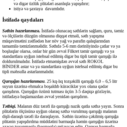
və digər üzlük plitələri asanlıqla yapışdırır;
istiyə və şaxtaya davamlıdır.
İstifadə qaydaları
Səthin hazırlanması.
İstifadə olunacaq səthlərin sağlam, quru, təmiz
və ölçülərin düzgün olmasına diqqət etməli, səth yapışma
müqavimətini zəiflədən hər növ yağ və parafin qalıqlarından
tamamilə təmizlənməlidir. Səthdə 5-6 mm dərinliyində çatlar və ya
boşluqlar olarsa, onlar bir gün əvvəl Filkret təmir qarışığı və ya
standartlara uyğun istehsal edilmiş digər bu tipli təmir qarışığı ilə
doldurulmalıdır. İstifadə etməmişdən əvvəl səth ROKOL
BİNDER astar və ya standartlara uyğun istehsal edilmiş digər bu
tipli məhsulla astarlanmalıdır.
Qarışığın hazırlanması
.
25 kq-lıq tozşəkilli qarışığı 6,0 – 6,5 litr
suyun üzərinə ehmalca boşaldıb kürəciklər yox olana qədər
qarışdırın. Qarışığın özünü tutması üçün 3-5 dəqiqə gözləyin,
istifadəyə başlamazdan əvvəl yenidən qarışdırın.
Tətbiqi.
Malanın düz tərəfi ilə qarışığı nazik qatla səthə yayın. Sonra
plitələrin ölçüsünə uyğun olaraq səthə vurulmuş qarışığı malanın
dişli-daraqlı tərəfi ilə daraqlayın. Səthin üzərinə çəkilmiş qarışığa
plitənin yapışdırılma müddətini barmaqla həmin qarışığın üzərinə
azacıq toxunmaqla (basmaqla) müəyyən edin. Qarışıq barmağa