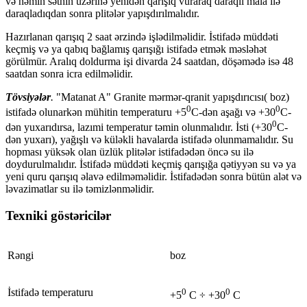
və həmin səthin üzərinə yenidən qarışıq vuraraq daraqlı mala ilə
daraqladıqdan sonra plitələr yapışdırılmalıdır.
Hazırlanan qarışıq 2 saat ərzində işlədilməlidir. İstifadə müddəti
keçmiş və ya qabıq bağlamış qarışığı istifadə etmək məsləhət
görülmür. Aralıq doldurma işi divarda 24 saatdan, döşəmədə isə 48
saatdan sonra icra edilməlidir.
Tövsiyələr
.
"Matanat A" Granite mərmər-qranit yapışdırıcısı( boz)
0
0
istifadə olunarkən mühitin temperaturu +5
C-dən aşağı və +30
C-
0
dən yuxarıdırsa, lazımi temperatur təmin olunmalıdır. İsti (+30
C-
dən yuxarı), yağışlı və küləkli havalarda istifadə olunmamalıdır. Su
hopması yüksək olan üzlük plitələr istifadədən öncə su ilə
doydurulmalıdır. İstifadə müddəti keçmiş qarışığa qətiyyən su və ya
yeni quru qarışıq əlavə edilməməlidir. İstifadədən sonra bütün alət və
ləvazimatlar su ilə təmizlənməlidir.
Texniki göstəricilər
Rəngi
boz
İstifadə temperaturu
0
0
+5
C ÷ +30
C