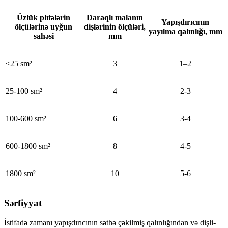
Üzlük plıtələrin
Daraqlı malanın
Yapışdırıcının
ölçülərinə uyğun
dişlərinin ölçüləri,
yayılma qalınlığı, mm
sahəsi
mm
<25 sm²
3
1–2
25-100 sm²
4
2-3
100-600 sm²
6
3-4
600-1800 sm²
8
4-5
1800 sm²
10
5-6
Sərfiyyat
İstifadə zamanı yapışdırıcının səthə çəkilmiş qalınlığından və dişli-