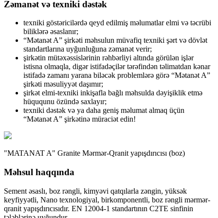
Zəmanət və texniki dəstək
texniki göstəricilərdə qeyd edilmiş məlumatlar elmi və təcrübi
biliklərə əsaslanır;
“Mətanət A” şirkəti məhsulun müvafiq texniki şərt və dövlət
standartlarına uyğunluğuna zəmanət verir;
şirkətin mütəxəssislərinin rəhbərliyi altında görülən işlər
istisna olmaqla, digər istifadəçilər tərəfindən təlimatdan kənar
istifadə zamanı yarana biləcək problemlərə görə “Mətanət A”
şirkəti məsuliyyət daşımır;
şirkət elmi-texniki inkişafla bağlı məhsulda dəyişiklik etmə
hüququnu özündə saxlayır;
texniki dəstək və ya daha geniş məlumat almaq üçün
“Mətanət A” şirkətinə müraciət edin!
"MATANAT A" Granite Mərmər-Qranit yapışdırıcısı
(boz)
Məhsul haqqında
Sement əsaslı, boz rəngli, kimyəvi qatqılarla zəngin, yüksək
keyfiyyətli, Nano texnologiyal, birkomponentli, boz rəngli mərmər-
qranit yapışdırıcısıdır. EN 12004-1 standartının C2TE sinfinin
tələblərinə uyğundur.