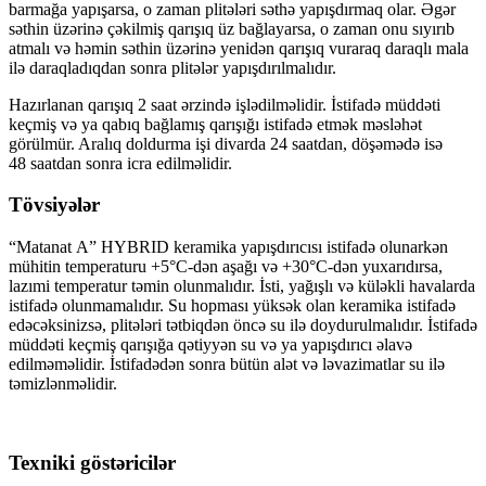
barmağa yapışarsa, o zaman plitələri səthə yapışdırmaq olar. Əgər
səthin üzərinə çəkilmiş qarışıq üz bağlayarsa, o zaman onu sıyırıb
atmalı və həmin səthin üzərinə yenidən qarışıq vuraraq daraqlı mala
ilə daraqladıqdan sonra plitələr yapışdırılmalıdır.
Hazırlanan qarışıq 2 saat ərzində işlədilməlidir. İstifadə müddəti
keçmiş və ya qabıq bağlamış qarışığı istifadə etmək məsləhət
görülmür. Aralıq doldurma işi divarda 24 saatdan, döşəmədə isə
48 saatdan sonra icra edilməlidir.
Tövsiyələr
“Matanat A” HYBRID keramika yapışdırıcısı istifadə olunarkən
mühitin temperaturu +5°C-dən aşağı və +30°C-dən yuxarıdırsa,
lazımi temperatur təmin olunmalıdır. İsti, yağışlı və küləkli havalarda
istifadə olunmamalıdır. Su hopması yüksək olan keramika istifadə
edəcəksinizsə, plitələri tətbiqdən öncə su ilə doydurulmalıdır. İstifadə
müddəti keçmiş qarışığa qətiyyən su və ya yapışdırıcı əlavə
edilməməlidir. İstifadədən sonra bütün alət və ləvazimatlar su ilə
təmizlənməlidir.
Texniki göstəricilər