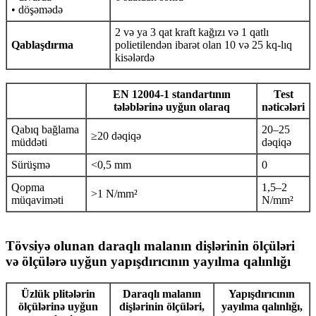
• döşəmədə
2 və ya 3 qat kraft kağızı və 1 qatlı
Qablaşdırma
polietilendən ibarət olan 10 və 25 kq-lıq
kisələrdə
EN 12004-1 standartının
Test
tələblərinə uyğun olaraq
nəticələri
Qabıq bağlama
20–25
≥20 dəqiqə
müddəti
dəqiqə
Sürüşmə
<0,5 mm
0
Qopma
1,5–2
>1 N/mm²
müqaviməti
N/mm²
Tövsiyə olunan daraqlı malanın dişlərinin ölçüləri
və ölçülərə uyğun yapışdırıcının yayılma qalınlığı
Üzlük plitələrin
Daraqlı malanın
Yapışdırıcının
ölçülərinə uyğun
dişlərinin ölçüləri,
yayılma qalınlığı,