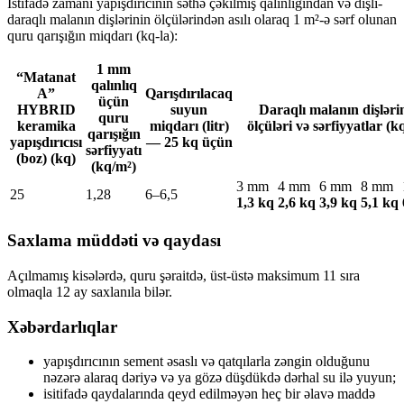
İstifadə zamanı yapışdırıcının səthə çəkilmiş qalınlığından və dişli-
daraqlı malanın dişlərinin ölçülərindən asılı olaraq 1 m²-ə sərf olunan
quru qarışığın miqdarı (kq-la):
1 mm
“Matanat
qalınlıq
A”
Qarışdırılacaq
üçün
HYBRID
suyun
Daraqlı malanın dişləri
quru
keramika
miqdarı (litr)
ölçüləri və sərfiyyatlar (k
qarışığın
yapışdırıcısı
— 25 kq üçün
sərfiyyatı
(boz) (kq)
(kq/m²)
3 mm
4 mm
6 mm
8 mm
25
1,28
6–6,5
1,3 kq
2,6 kq
3,9 kq
5,1 kq
Saxlama müddəti və qaydası
Açılmamış kisələrdə, quru şəraitdə, üst-üstə maksimum 11 sıra
olmaqla 12 ay saxlanıla bilər.
Xəbərdarlıqlar
yapışdırıcının sement əsaslı və qatqılarla zəngin olduğunu
nəzərə alaraq dəriyə və ya gözə düşdükdə dərhal su ilə yuyun;
isitifadə qaydalarında qeyd edilməyən heç bir əlavə maddə