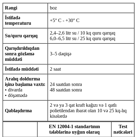
Rəngi
boz
İstifadə
+5° C - +30° C
temperaturu
2,4–2,6 litr su / 10 kq quru qarışıq
Su/quru qarışıq
6,0–6,5 litr su / 25 kq quru qarışıq
Qarışdırıldıqdan
sonra gözləmə
3–5 dəqiqə
müddəti
İstifadə müddəti
2 saat
Aralıq doldurma
işinə başlama vaxtı:
24 saatdan sonra
• divarda
48 saatdan sonra
• döşəmədə
2 və ya 3 qat kraft kağızı və 1 qatlı
Qablaşdırma
polietilendən ibarət olan 10 və 25 kq-lıq
kisələrdə
EN 12004-1 standartının
Test
tələblərinə uyğun olaraq
nəticələri