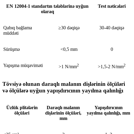
EN 12004-1 standartın tələblərinə uyğun
Test nəticələri
olaraq
Qabıq bağlama
≥30 dəqiqə
30-40 dəqiqə
müddəti
Sürüşmə
<0,5 mm
0
Yapışma müqaviməti
2
2
>1 N/mm
>1,5-2 N/mm
Tövsiyə olunan daraqlı malanın dişlərinin ölçüləri
və ölçülərə uyğun yapışdırıcının yayılma qalınlığı
Üzlük plitələrin
Daraqlı malanın
Yapışdırıcının
ölçüləri
dişlərinin ölçüləri,
yayılma qalınlığı
, mm
mm