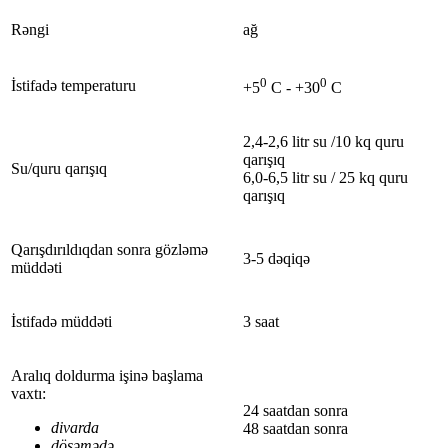
Rəngi
ağ
0
0
İstifadə temperaturu
+5
C - +30
C
2,4-2,6 litr su /10 kq quru
qarışıq
Su/quru qarışıq
6,0-6,5 litr su / 25 kq quru
qarışıq
Qarışdırıldıqdan sonra gözləmə
3-5 dəqiqə
müddəti
İstifadə müddəti
3 saat
Aralıq doldurma işinə başlama
vaxtı:
24 saatdan sonra
divarda
48 saatdan sonra
döşəmədə