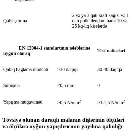
2 və ya 3 qatı kraft kağızı və 1
Qablaşdırma
qatı polietilendən ibarət 10 və
25 kq-lıq kisələrdə
EN 12004-1 standartının tələblərinə
Test nəticələri
uyğun olaraq
Qabıq bağlama müddəti
≥30 dəqiqə
30-40 dəqiqə
Sürüşmə
<0,5 mm
0
2
2
Yapışma müqaviməti
>0,5 N/mm
>1-1,5 N/mm
Tövsiyə olunan daraqlı malanın dişlərinin ölçüləri
və ölçülərə uyğun yapışdırıcının yayılma qalınlığı