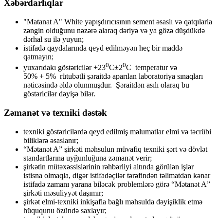
Xəbərdarlıqlar
"Matanat A" White yapışdırıcısının sement əsaslı və qatqılarla
zəngin olduğunu nəzərə alaraq dəriyə və ya gözə düşdükdə
dərhal su ilə yuyun;
istifadə qaydalarında qeyd edilməyən heç bir maddə
qatmayın;
0
0
yuxarıdakı göstəricilər +23
C±2
C temperatur və
50% + 5% rütubətli şəraitdə aparılan laboratoriya sınaqları
nəticəsində əldə olunmuşdur. Şəraitdən asılı olaraq bu
göstəricilər dəyişə bilər.
Zəmanət və texniki dəstək
texniki göstəricilərdə qeyd edilmiş məlumatlar elmi və təcrübi
biliklərə əsaslanır;
“Mətanət A” şirkəti məhsulun müvafiq texniki şərt və dövlət
standartlarına uyğunluğuna zəmanət verir;
şirkətin mütəxəssislərinin rəhbərliyi altında görülən işlər
istisna olmaqla, digər istifadəçilər tərəfindən təlimatdan kənar
istifadə zamanı yarana biləcək problemlərə görə “Mətanət A”
şirkəti məsuliyyət daşımır;
şirkət elmi-texniki inkişafla bağlı məhsulda dəyişiklik etmə
hüququnu özündə saxlayır;