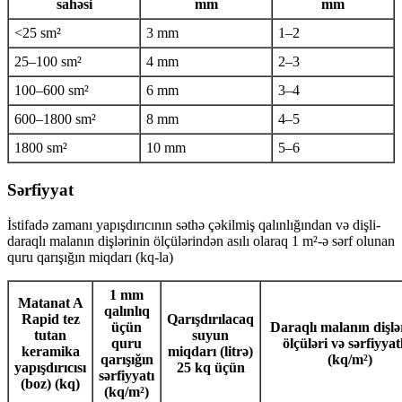
sahəsi
mm
mm
<25 sm²
3 mm
1–2
25–100 sm²
4 mm
2–3
100–600 sm²
6 mm
3–4
600–1800 sm²
8 mm
4–5
1800 sm²
10 mm
5–6
Sərfiyyat
İstifadə zamanı yapışdırıcının səthə çəkilmiş qalınlığından və dişli-
daraqlı malanın dişlərinin ölçülərindən asılı olaraq 1 m²-ə sərf olunan
quru qarışığın miqdarı (kq-la)
1 mm
Matanat A
qalınlıq
Rapid tez
Qarışdırılacaq
üçün
Daraqlı malanın dişlə
tutan
suyun
quru
ölçüləri və sərfiyyat
keramika
miqdarı (litrə)
qarışığın
(kq/m²)
yapışdırıcısı
25 kq üçün
sərfiyyatı
(boz) (kq)
(kq/m²)