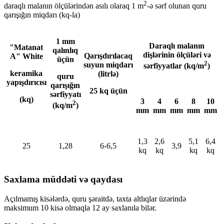
2
daraqlı malanın ölçülərindən asılı olaraq 1 m
-ə sərf olunan quru
qarışığın miqdarı (kq-la)
1 mm
Daraqlı malanın
"Matanat
qalınlıq
dişlərinin ölçüləri və
Qarışdırılacaq
A" White
üçün
2
suyun miqdarı
sərfiyyatlar (kq/m
)
keramika
(litrlə)
quru
yapışdırıcısı
qarışığın
25 kq üçün
sərfiyyatı
(kq)
3
4
6
8
10
2
(kq/m
)
mm
mm
mm
mm
mm
1,3
2,6
5,1
6,4
25
1,28
6-6,5
3,9
kq
kq
kq
kq
Saxlama müddəti və qaydası
Açılmamış kisələrdə, quru şəraitdə, taxta altlıqlar üzərində
maksimum 10 kisə olmaqla 12 ay saxlanıla bilər.