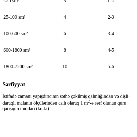
<25 sm²
3
1–2
25-100 sm²
4
2-3
100-600 sm²
6
3-4
600-1800 sm²
8
4-5
1800-7200 sm²
10
5-6
Sərfiyyat
İstifadə zamanı yapışdırıcının səthə çəkilmiş qalınlığından və dişli-
2
daraqlı malanın ölçülərindən asılı olaraq 1 m
-ə sərf olunan quru
qarışığın miqdarı (kq-la)