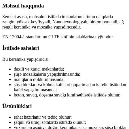
Məhsul haqqında
Sement əsaslı, məhsulun istifadə imkanlarını artıran qatqılarla
zəngin, yüksək keyfiyyətli, Nano texnologiyalı, birkomponentli, ağ
rəngli keramika və mozaika yapışdırıcısıdır.
EN 12004-1 standartının C1TE sinfinin tələblərinə uyğundur.
İstifadə sahələri
Bu keramika yapışdırıcısı:
daxili və xarici məkanlarda;
şüşə mozaikaların yapışdırılmasında;
aralıqların doldurulmasında;
şüşə blokları və köhnə kafelləri qopartmadan kafelin üstündən
kafel yapışdırılmasında;
beton, suvaq, döşəmə suvağı kimi səthlərdə istifadə olunur.
Üstünlükləri
rahat hazırlanır və tətbiq olunur;
şaquli və üfüqi səthlərdə istifadə olunur;
yuxarıdan aşağıya doğru keramika, şüşə mozaika, şüşə bloklar