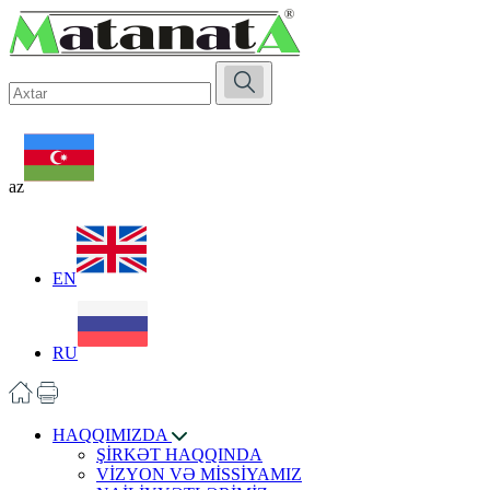
az
EN
RU
HAQQIMIZDA
ŞİRKƏT HAQQINDA
VİZYON VƏ MİSSİYAMIZ