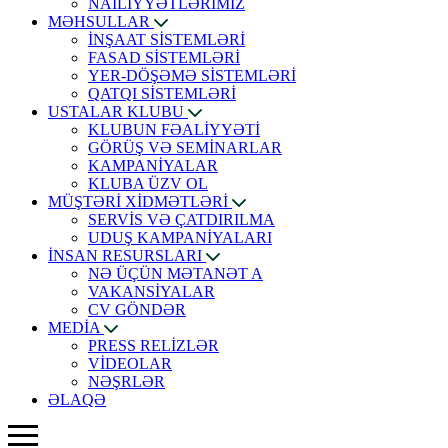
NAİLİYYƏTLƏRİMİZ
MƏHSULLAR
İNŞAAT SİSTEMLƏRİ
FASAD SİSTEMLƏRİ
YER-DÖŞƏMƏ SİSTEMLƏRİ
QATQI SİSTEMLƏRİ
USTALAR KLUBU
KLUBUN FƏALİYYƏTİ
GÖRÜŞ VƏ SEMİNARLAR
KAMPANİYALAR
KLUBA ÜZV OL
MÜŞTƏRİ XİDMƏTLƏRİ
SERVİS VƏ ÇATDIRILMA
UDUŞ KAMPANİYALARI
İNSAN RESURSLARI
NƏ ÜÇÜN MƏTANƏT A
VAKANSİYALAR
CV GÖNDƏR
MEDİA
PRESS RELİZLƏR
VİDEOLAR
NƏŞRLƏR
ƏLAQƏ