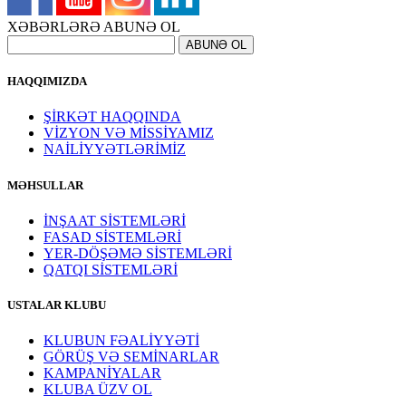
XƏBƏRLƏRƏ ABUNƏ OL
HAQQIMIZDA
ŞİRKƏT HAQQINDA
VİZYON VƏ MİSSİYAMIZ
NAİLİYYƏTLƏRİMİZ
MƏHSULLAR
İNŞAAT SİSTEMLƏRİ
FASAD SİSTEMLƏRİ
YER-DÖŞƏMƏ SİSTEMLƏRİ
QATQI SİSTEMLƏRİ
USTALAR KLUBU
KLUBUN FƏALİYYƏTİ
GÖRÜŞ VƏ SEMİNARLAR
KAMPANİYALAR
KLUBA ÜZV OL