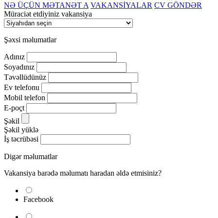
NƏ ÜÇÜN MƏTANƏT A
VAKANSİYALAR
CV GÖNDƏR
Müraciət etdiyiniz vakansiya
Şəxsi məlumatlar
Adınız
Soyadınız
Təvəllüdünüz
Ev telefonu
Mobil telefon
E-poçt
Şəkil
Şəkil yüklə
İş təcrübəsi
Digər məlumatlar
Vakansiya barədə məlumatı haradan əldə etmisiniz?
Facebook