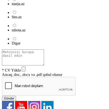
marja.az
fins.az
rabota.az
Digər
* CV Yüklə
Ancaq .doc, .docx və .pdf qəbul olunur
Göndər