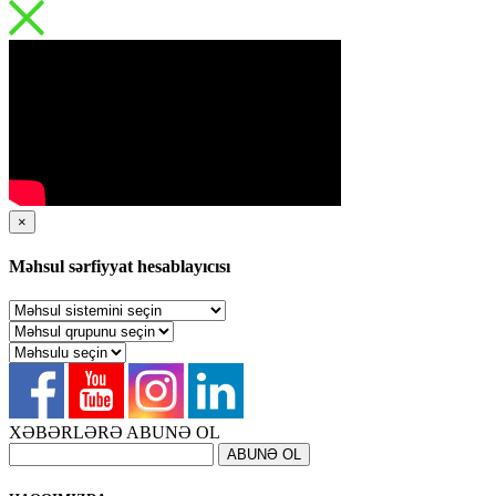
×
Məhsul sərfiyyat hesablayıcısı
XƏBƏRLƏRƏ ABUNƏ OL