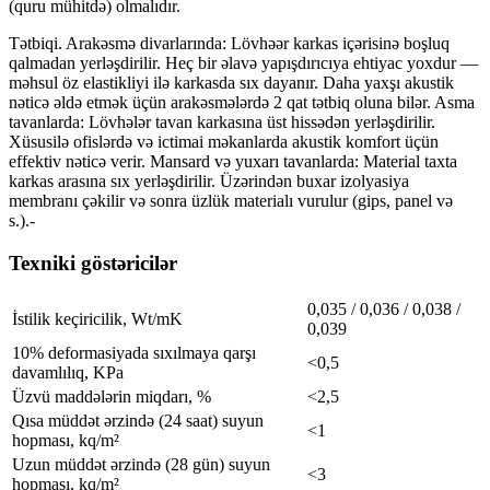
(quru mühitdə) olmalıdır.
Tətbiqi.
Arakəsmə divarlarında: Lövhəər karkas içərisinə boşluq
qalmadan yerləşdirilir. Heç bir əlavə yapışdırıcıya ehtiyac yoxdur —
məhsul öz elastikliyi ilə karkasda sıx dayanır. Daha yaxşı akustik
nəticə əldə etmək üçün arakəsmələrdə 2 qat tətbiq oluna bilər. Asma
tavanlarda: Lövhələr tavan karkasına üst hissədən yerləşdirilir.
Xüsusilə ofislərdə və ictimai məkanlarda akustik komfort üçün
effektiv nəticə verir. Mansard və yuxarı tavanlarda: Material taxta
karkas arasına sıx yerləşdirilir. Üzərindən buxar izolyasiya
membranı çəkilir və sonra üzlük materialı vurulur (gips, panel və
s.).-
Texniki göstəricilər
0,035 / 0,036 / 0,038 /
İstilik keçiricilik, Wt/mK
0,039
10% deformasiyada sıxılmaya qarşı
<0,5
davamlılıq, KPa
Üzvü maddələrin miqdarı, %
<2,5
Qısa müddət ərzində (24 saat) suyun
<1
hopması, kq/m²
Uzun müddət ərzində (28 gün) suyun
<3
hopması, kq/m²