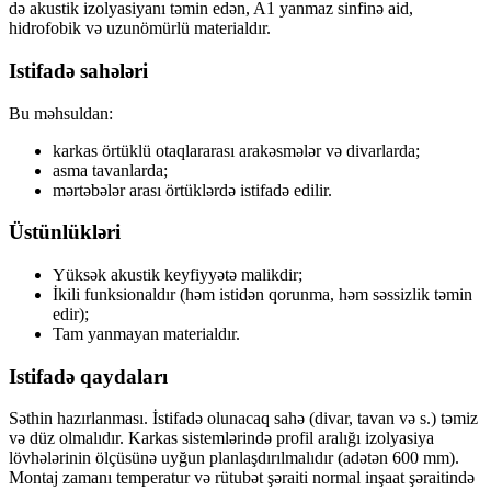
də akustik izolyasiyanı təmin edən, A1 yanmaz sinfinə aid,
hidrofobik və uzunömürlü materialdır.
Istifadə sahələri
Bu məhsuldan:
karkas örtüklü otaqlararası arakəsmələr və divarlarda;
asma tavanlarda;
mərtəbələr arası örtüklərdə istifadə edilir.
Üstünlükləri
Yüksək akustik keyfiyyətə malikdir;
İkili funksionaldır (həm istidən qorunma, həm səssizlik təmin
edir);
Tam yanmayan materialdır.
Istifadə qaydaları
Səthin hazırlanması.
İstifadə olunacaq sahə (divar, tavan və s.) təmiz
və düz olmalıdır. Karkas sistemlərində profil aralığı izolyasiya
lövhələrinin ölçüsünə uyğun planlaşdırılmalıdır (adətən 600 mm).
Montaj zamanı temperatur və rütubət şəraiti normal inşaat şəraitində