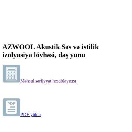
AZWOOL Akustik Səs və istilik
izolyasiya lövhəsi, daş yunu
Məhsul sərfiyyat hesablayıcısı
PDF yüklə