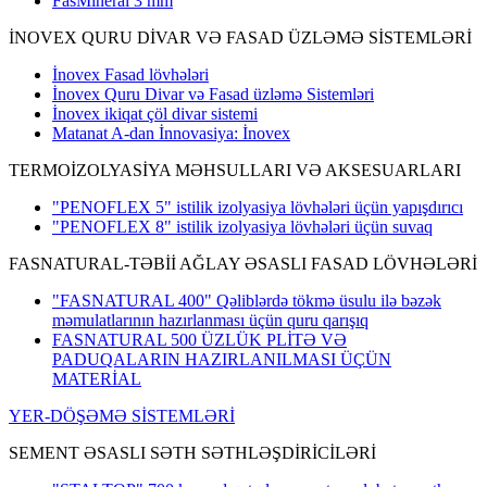
FasMineral 3 mm
İNOVEX QURU DİVAR VƏ FASAD ÜZLƏMƏ SİSTEMLƏRİ
İnovex Fasad lövhələri
İnovex Quru Divar və Fasad üzləmə Sistemləri
İnovex ikiqat çöl divar sistemi
Matanat A-dan İnnovasiya: İnovex
TERMOİZOLYASİYA MƏHSULLARI VƏ AKSESUARLARI
"PENOFLEX 5" istilik izolyasiya lövhələri üçün yapışdırıcı
"PENOFLEX 8" istilik izolyasiya lövhələri üçün suvaq
FASNATURAL-TƏBİİ AĞLAY ƏSASLI FASAD LÖVHƏLƏRİ
"FASNATURAL 400" Qəliblərdə tökmə üsulu ilə bəzək
məmulatlarının hazırlanması üçün quru qarışıq
FASNATURAL 500 ÜZLÜK PLİTƏ VƏ
PADUQALARIN HAZIRLANILMASI ÜÇÜN
MATERİAL
YER-DÖŞƏMƏ SİSTEMLƏRİ
SEMENT ƏSASLI SƏTH SƏTHLƏŞDİRİCİLƏRİ