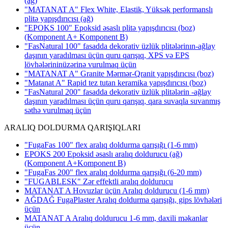
(ağ)
"MATANAT A" Flex White, Elastik, Yüksək performanslı
plitə yapışdırıcısı
(ağ)
"EPOKS 100" Epoksid əsaslı plitə yapışdırıcısı (boz)
(Komponent A+ Komponent B)
"FasNatural 100" fasadda dekorativ üzlük plitələrinın-ağlay
daşının yaradılması üçün quru qarışıq, XPS və EPS
lövhələrininüzərinə vurulmaq üçün
"MATANAT A" Granite Mərmər-Qranit yapışdırıcısı
(boz)
"Matanat A" Rapid tez tutan keramika yapışdırıcısı
(boz)
"FasNatural 200" fasadda dekorativ üzlük plitələrin -ağlay
daşının yaradılması üçün quru qarışıq, qara suvaqla suvanmış
səthə vurulmaq üçün
ARALIQ DOLDURMA QARIŞIQLARI
"FugaFas 100" flex aralıq doldurma qarışığı
(1-6 mm)
EPOKS 200 Epoksid əsaslı aralıq doldurucu (ağ)
(Komponent A+Komponent B)
"FugaFas 200" flex aralıq doldurma qarışığı
(6-20 mm)
"FUGABLESK" Zər effektli aralıq doldurucu
MATANAT A Hovuzlar üçün Aralıq doldurucu (1-6 mm)
AĞDAĞ FugaPlaster Aralıq doldurma qarışığı, gips lövhələri
üçün
MATANAT A Aralıq doldurucu 1-6 mm, daxili məkanlar
üçün