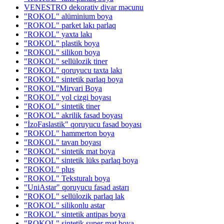
VENESTRO dekorativ divar məcunu
"ROKOL" alüminium boya
"ROKOL" parket lakı parlaq
"ROKOL" yaxta lakı
"ROKOL" plastik boya
"ROKOL" silikon boya
"ROKOL" sellülozik tiner
"ROKOL" qoruyucu taxta lakı
"ROKOL" sintetik parlaq boya
"ROKOL"Mirvari Boya
"ROKOL" yol cizgi boyası
"ROKOL" sintetik tiner
"ROKOL" akrilik fasad boyası
"İzoFaslastik" qoruyucu fasad boyası
"ROKOL" hammerton boya
"ROKOL" tavan boyası
"ROKOL" sintetik mat boya
"ROKOL" sintetik lüks parlaq boya
"ROKOL" plus
"ROKOL" Teksturalı boya
"UniAstar" qoruyucu fasad astarı
"ROKOL" sellülozik parlaq lak
"ROKOL" silikonlu astar
"ROKOL" sintetik antipas boya
"ROKOL" sintetik super mat boya