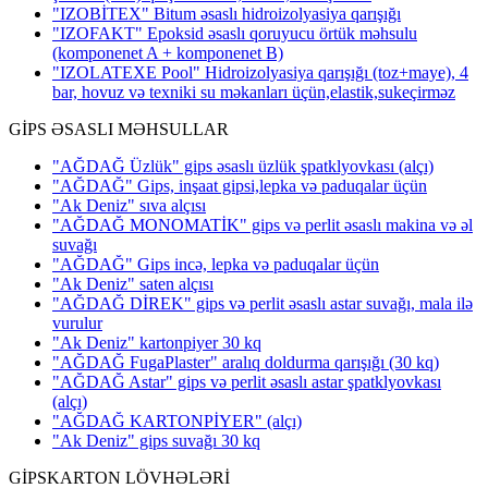
"IZOBİTEX" Bitum əsaslı hidroizolyasiya qarışığı
"IZOFAKT" Epoksid əsaslı qoruyucu örtük məhsulu
(komponenet A + komponenet B)
"IZOLATEXE Pool" Hidroizolyasiya qarışığı (toz+maye), 4
bar, hovuz və texniki su məkanları üçün,elastik,sukeçirməz
GİPS ƏSASLI MƏHSULLAR
"AĞDAĞ Üzlük" gips əsaslı üzlük şpatklyovkası
(alçı)
"AĞDAĞ" Gips, inşaat gipsi,lepka və paduqalar üçün
"Ak Deniz" sıva alçısı
"AĞDAĞ MONOMATİK" gips və perlit əsaslı makina və əl
suvağı
"AĞDAĞ" Gips incə, lepka və paduqalar üçün
"Ak Deniz" saten alçısı
"AĞDAĞ DİREK" gips və perlit əsaslı astar suvağı, mala ilə
vurulur
"Ak Deniz" kartonpiyer 30 kq
"AĞDAĞ FugaPlaster" aralıq doldurma qarışığı (30 kq)
"AĞDAĞ Astar" gips və perlit əsaslı astar şpatklyovkası
(alçı)
"AĞDAĞ KARTONPİYER"
(alçı)
"Ak Deniz" gips suvağı 30 kq
GİPSKARTON LÖVHƏLƏRİ