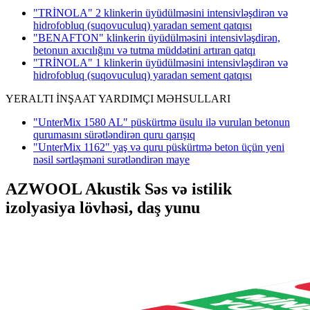
"TRİNOLA" 2 klinkerin üyüdülməsini intensivləşdirən və
hidrofobluq (suqovuculuq) yaradan sement qatqısı
"BENAFTON" klinkerin üyüdülməsini intensivləşdirən,
betonun axıcılığını və tutma müddətini artıran qatqı
"TRİNOLA" 1 klinkerin üyüdülməsini intensivləşdirən və
hidrofobluq (suqovuculuq) yaradan sement qatqısı
YERALTI İNŞAAT YARDIMÇI MƏHSULLARI
"UnterMix 1580 AL" püskürtmə üsulu ilə vurulan betonun
qurumasını sürətləndirən quru qarışıq
"UnterMix 1162" yaş və quru püskürtmə beton üçün yeni
nəsil sərtləşməni surətləndirən maye
AZWOOL Akustik Səs və istilik
izolyasiya lövhəsi, daş yunu