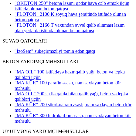
"OKETON 250" betona lazımı qədər hava cəlb etmək üçün
istifadə olunan beton qatqısı
"FLOTON" 2100 K soyuq hava şəraitində istifadə olunan
beton qatqısı
"FLOTON" 2166 T vaxtından əvvəl qəlib alınması lazım
olan yerlərdə istifadə olunan beton qatqısı
SUVAQ QATQILARI
"İzoSem" sukeçirməzliyi təmin edən qatqı
BETON YARDIMÇI MƏHSULLARI
"MA OİL" 100 istifadəyə hazır qəlib yağı, beton və lepka
qəlibləri üçün
"MA KÜR" 100 parafin əsaslı, nəm saxlayan beton kür
məhsulu
"MA OİL" 200 su ilə qatıla bilən qəlib yağı, beton və lepka
qəlibləri üçün
"MA KÜR" 200 stirol-qatranı əsaslı, nəm saxlayan beton kür
məhsulu
"MA KÜR" 300 hidrokarbon əsaslı, nəm saxlayan beton kür
məhsulu
ÜYÜTMƏYƏ YARDIMÇI MƏHSULLAR