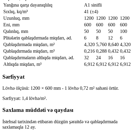
Yanğına qarşı dayanıqlılıq
A1 sinifli
Sıxlıq, kq/m³
41 (±4)
Uzunluq, mm
1200
1200
1200
1200
Eni, mm
600
600
600
600
Qalınlıq, mm
50
50
50
100
Plitələrin qablaşdırmada miqdarı, əd.
6
8
12
6
Qablaşdırmada miqdarı, m²
4,320
5,760
8,640
4,320
Qablaşdırmada miqdarı, m³
0,216
0,288
0,432
0,432
Qablaşdırmaların altlıqda miqdarı, əd.
32
24
16
16
Altlıqda miqdarı, m³
6,912
6,912
6,912
6,912
Sərfiyyat
Lövhə ölçüsü: 1200 × 600 mm - 1 lövhə 0,72 m² sahəni örtür.
Sərfiyyat: 1,4 lövhə/m².
Saxlama müddəti və qaydası
İstehsal tarixindən etibarən düzgün şəraitdə və qablaşdırmada
saxlamaqla 12 ay.