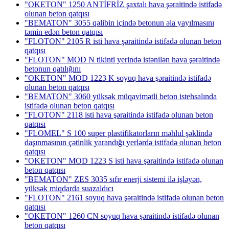
"OKETON" 1250 ANTİFRİZ şaxtalı hava şəraitində istifadə
olunan beton qatqısı
"BEMATON" 3055 qəlibin içində betonun əla yayılmasını
təmin edən beton qatqısı
"FLOTON" 2105 R isti hava şəraitində istifadə olunan beton
qatqısı
"FLOTON" MOD N tikinti yerində istənilən hava şəraitində
betonun qatılığını
"OKETON" MOD 1223 K soyuq hava şəraitində istifadə
olunan beton qatqısı
"BEMATON" 3060 yüksək müqavimətli beton istehsalında
istifadə olunan beton qatqısı
"FLOTON" 2118 isti hava şəraitində istifadə olunan beton
qatqısı
"FLOMEL" S 100 super plastifikatorların məhlul şəklində
daşınmasının çətinlik yarandığı yerlərdə istifadə olunan beton
qatqısı
"OKETON" MOD 1223 S isti hava şəraitində istifadə olunan
beton qatqısı
"BEMATON" ZES 3035 sıfır enerji sistemi ilə işləyən,
yüksək miqdarda suazaldıcı
"FLOTON" 2161 soyuq hava şəraitində istifadə olunan beton
qatqısı
"OKETON" 1260 CN soyuq hava şəraitində istifadə olunan
beton qatqısı