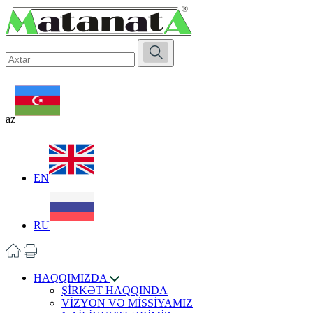
az
EN
RU
HAQQIMIZDA
ŞİRKƏT HAQQINDA
VİZYON VƏ MİSSİYAMIZ