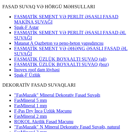
FASAD SUVAQ VƏ HÖRGÜ MƏHSULLARI
FASMATİK SEMENT VƏ PERLİT ƏSASLI FASAD
MAKİNA SUVAĞI
Şpak-F Astar
FASMATİK SEMENT VƏ PERLİT ƏSASLI FASAD ƏL
SUVAĞI
Matanat A Qazbeton və peno-beton yapışdırıcısı
FASMATİK SEMENT VƏ ƏHƏNG ƏSASLI FASAD ƏL
SUVAĞI
FASMATIK ÜZLÜK BOYAALTI SUVAQ (ağ)
FASMATIK ÜZLÜK BOYAALTI SUVAQ (boz)
İnovex roof dam lövhəsi
Şpak-F Üzlük
DEKORATİV FASAD SUVAQLARI
"FasMazaik" Mineral Dekorativ Fasad Suvağı
FasMineral 5 mm
FasMineral 1 mm
F-Pas Dry İncə Üzlük Məcunu
FasMineral 2 mm
ROKOL Akrilik Fasad Məcunu
"FasMazaik" N Mineral Dekorativ Fasad Suvağı, natural