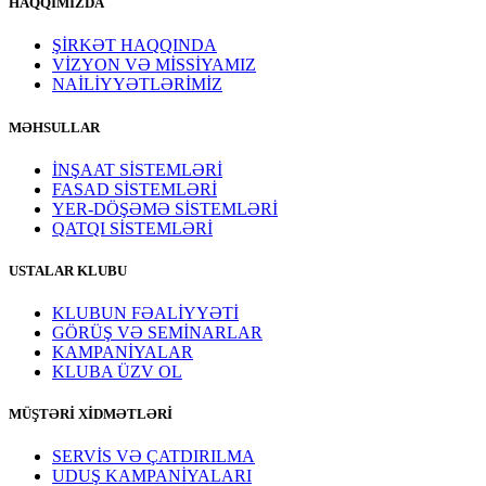
HAQQIMIZDA
ŞİRKƏT HAQQINDA
VİZYON VƏ MİSSİYAMIZ
NAİLİYYƏTLƏRİMİZ
MƏHSULLAR
İNŞAAT SİSTEMLƏRİ
FASAD SİSTEMLƏRİ
YER-DÖŞƏMƏ SİSTEMLƏRİ
QATQI SİSTEMLƏRİ
USTALAR KLUBU
KLUBUN FƏALİYYƏTİ
GÖRÜŞ VƏ SEMİNARLAR
KAMPANİYALAR
KLUBA ÜZV OL
MÜŞTƏRİ XİDMƏTLƏRİ
SERVİS VƏ ÇATDIRILMA
UDUŞ KAMPANİYALARI