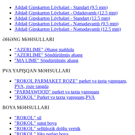
Ağdağ Gipskarton Lövhələri - Standart (9.5 mm)
Ağdağ Gipskarton Lövhələri - Odadavamlı (12.5 mm)
Ağdağ Gipskarton Lövhələri - Standart (12.5 mm)
Ağdağ Gipskarton Lövhələri - Nəmədavamlı (9.5 mm)
Ağdağ Gipskarton Lövhələri - Nəmədavamlı (12.5 mm)
ƏHƏNG MƏHSULLARI
"AZERLIME" Əhəng məhlulu
"AZERLIME" Söndürülmüş əhəng
"MA LIME" Söndürülmüş əhəng
PVA YAPIŞQAN MƏHSULLARI
"ROKOL PARMAKET ROZE" parket və taxta yapışqanı,
PVA, roze rəngdə
"PARMAWOOD" parket və taxta yapışqanı
"ROKOL" Parket və taxta yapışqanı,PVA
BOYA MƏHSULLARI
"ROKOL" sil
"ROKOL" sutut boya
"ROKOL" sellülozik dolğu vernik
"ROKOL" lüks parlaq boya