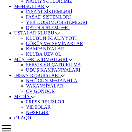
NAİLİYYƏTLƏRİMİZ
MƏHSULLAR
İNŞAAT SİSTEMLƏRİ
FASAD SİSTEMLƏRİ
YER-DÖŞƏMƏ SİSTEMLƏRİ
QATQI SİSTEMLƏRİ
USTALAR KLUBU
KLUBUN FƏALİYYƏTİ
GÖRÜŞ VƏ SEMİNARLAR
KAMPANİYALAR
KLUBA ÜZV OL
MÜŞTƏRİ XİDMƏTLƏRİ
SERVİS VƏ ÇATDIRILMA
UDUŞ KAMPANİYALARI
İNSAN RESURSLARI
NƏ ÜÇÜN MƏTANƏT A
VAKANSİYALAR
CV GÖNDƏR
MEDİA
PRESS RELİZLƏR
VİDEOLAR
NƏŞRLƏR
ƏLAQƏ