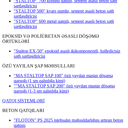
"STALTOP" 700 korund qatqılı, sement əsaslı beton səth
sərtləşdiricisi
"STALTOP 500" kvars qumlu, sement əsaslı beton səth
sərtləşdiricisi
"STALTOP" 600 metal qatqılı, sement əsaslı beton səth
sərtləşdiricisi
EPOKSİD VƏ POLİÜRETAN ƏSASLI DÖŞƏMƏ
ÖRTÜKLƏRİ
"Staltop EX-50" epoksid əsaslı,ikikomponentli, həlledicisiz
səth sərtləşdiricisi
ÖZÜ YAYILAN ŞAP MƏHSULLARI
"MA STALTOP ŞAP 100" özü yayılan mastar döşəmə
qarışığı
(1 sm qalınlığa kimi)
""MA STALTOP ŞAP 200" özü yayılan mastar döşəmə
qarışığı
(1-3 sm qalınlığa kimi)
QATQI SİSTEMLƏRİ
BETON QATQILARI
"FLOTON" PS 2025 istehsalın məhsuldarlığını artıran beton
qatqısı