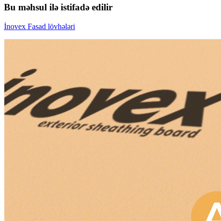
Bu məhsul ilə istifadə edilir
İnovex Fasad lövhələri