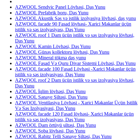
AZWOOL Sendviç Panel Lövhəsi, Daş Yunu
AZWOOL Prefabrik boru, Daş Yunu
AZWOOL Akustik Səs və istilik izolyasiya lövhəsi, daş yunu
AZWOOL facade 90 Fasad lövhəsi- Xarici Məkanlar üçün
istilik və səs izolyasiyası, Daş Yunu
AZWOOL roof 1 Dam üçün istilik və səs izolyasiya lövhəsi,
Daş Yunu
AZWOOL Kamin Lövhəsi, Daş Yunu
AZWOOL Günəş kollektoru lövhəsi, Daş Yunu
AZWOOL Mineral tökmə daş yunu
AZWOOL Fasad Və Quru Divar Sistemi Lövhəsi, Daş Yunu
AZWOOL facade 100 Fasad Lövhəsi -Xarici Məkanlar üçün
istilik və səs izolyasiyası, Daş Yunu
AZWOOL roof 2 Dam üçün istilik və səs izolyasiya lövhəsi,
Daş Yunu
AZWOOL İqlim lövhəsi, Daş Yunu
AZWOOL Sənaye Şiltəsi, Daş Yunu
AZWOOL Ventilasiya Lövhəsi - Xarici Məkanlar Üçün Istilik
Və Səs Izolyasiyasi, Daş Yunu
AZWOOL facade 120 Fasad lövhəsi- Xarici Məkanlar üçün
istilik və səs izolyasiyası, Daş Yunu
AZWOOL Dam örtüyü şiltəsi, Daş Yunu
AZWOOL Soba lövhəsi, Daş Yunu
AZWOOL Rabitz Telli Sənaye Şiltəsi, Daş Yunu