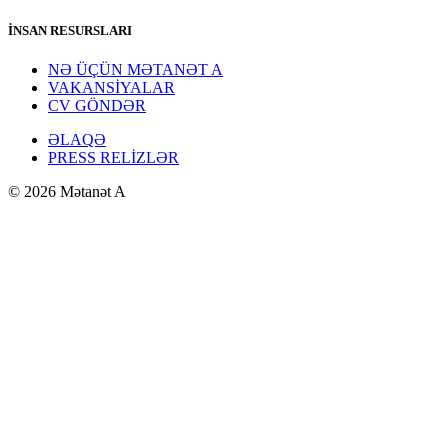
İNSAN RESURSLARI
NƏ ÜÇÜN MƏTANƏT A
VAKANSİYALAR
CV GÖNDƏR
ƏLAQƏ
PRESS RELİZLƏR
© 2026 Mətanət A