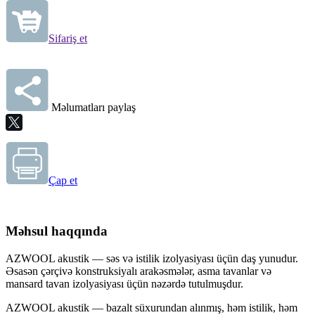
Sifariş et
Məlumatları paylaş
Çap et
Məhsul haqqında
AZWOOL akustik — səs və istilik izolyasiyası üçün daş yunudur.
Əsasən çərçivə konstruksiyalı arakəsmələr, asma tavanlar və
mansard tavan izolyasiyası üçün nəzərdə tutulmuşdur.
AZWOOL akustik — bazalt süxurundan alınmış, həm istilik, həm