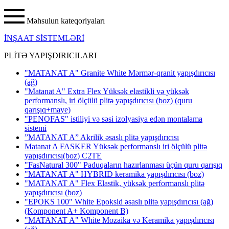
Məhsulun kateqoriyaları
İNŞAAT SİSTEMLƏRİ
PLİTƏ YAPIŞDIRICILARI
"MATANAT A" Granite White Mərmər-qranit yapışdırıcısı
(ağ)
"Matanat A" Extra Flex Yüksək elastikli və yüksək
performanslı, iri ölçülü plitə yapışdırıcısı (boz) (quru
qarışıq+maye)
"PENOFAS" istiliyi və səsi izolyasiya edən montalama
sistemi
”MATANAT A” Akrilik əsaslı plitə yapışdırıcısı
Matanat A FASKER Yüksək performanslı iri ölçülü plitə
yapışdırıcısı(boz) C2TE
"FasNatural 300" Paduqaların hazırlanması üçün quru qarışıq
"MATANAT A" HYBRID keramika yapışdırıcısı
(boz)
"MATANAT A" Flex Elastik, yüksək performanslı plitə
yapışdırıcısı
(boz)
"EPOKS 100" White Epoksid əsaslı plitə yapışdırıcısı (ağ)
(Komponent A+ Komponent B)
"MATANAT A" White Mozaika və Keramika yapışdırıcısı