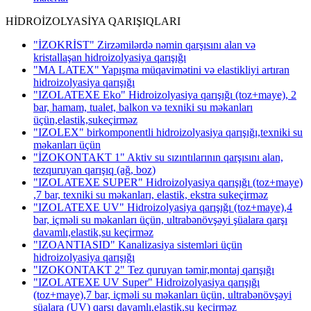
HİDROİZOLYASİYA QARIŞIQLARI
"İZOKRİST" Zirzəmilərdə nəmin qarşısını alan və
kristallaşan hidroizolyasiya qarışığı
"MA LATEX" Yapışma müqavimətini və elastikliyi artıran
hidroizolyasiya qarışığı
"IZOLATEXE Eko" Hidroizolyasiya qarışığı (toz+maye), 2
bar, hamam, tualet, balkon və texniki su məkanları
üçün,elastik,sukeçirməz
"IZOLEX" birkomponentli hidroizolyasiya qarışığı,texniki su
məkanları üçün
"İZOKONTAKT 1" Aktiv su sızıntılarının qarşısını alan,
tezquruyan qarışıq (ağ, boz)
"IZOLATEXE SUPER" Hidroizolyasiya qarışığı (toz+maye)
,7 bar, texniki su məkanları, elastik, ekstra sukeçirməz
"IZOLATEXE UV" Hidroizolyasiya qarışığı (toz+maye),4
bar, içməli su məkanları üçün, ultrabənövşəyi şüalara qarşı
davamlı,elastik,su keçirməz
"IZOANTIASID" Kanalizasiya sistemləri üçün
hidroizolyasiya qarışığı
"IZOKONTAKT 2" Tez quruyan təmir,montaj qarışığı
"IZOLATEXE UV Super" Hidroizolyasiya qarışığı
(toz+maye),7 bar, içməli su məkanları üçün, ultrabənövşəyi
şüalara (UV) qarşı davamlı,elastik,su keçirməz