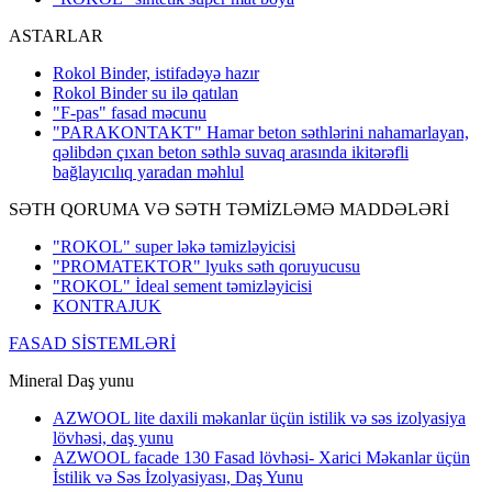
ASTARLAR
Rokol Binder, istifadəyə hazır
Rokol Binder su ilə qatılan
"F-pas" fasad məcunu
"PARAKONTAKT" Hamar beton səthlərini nahamarlayan,
qəlibdən çıxan beton səthlə suvaq arasında ikitərəfli
bağlayıcılıq yaradan məhlul
SƏTH QORUMA VƏ SƏTH TƏMİZLƏMƏ MADDƏLƏRİ
"ROKOL" super ləkə təmizləyicisi
"PROMATEKTOR" lyuks səth qoruyucusu
"ROKOL" İdeal sement təmizləyicisi
KONTRAJUK
FASAD SİSTEMLƏRİ
Mineral Daş yunu
AZWOOL lite daxili məkanlar üçün istilik və səs izolyasiya
lövhəsi, daş yunu
AZWOOL facade 130 Fasad lövhəsi- Xarici Məkanlar üçün
İstilik və Səs İzolyasiyası, Daş Yunu