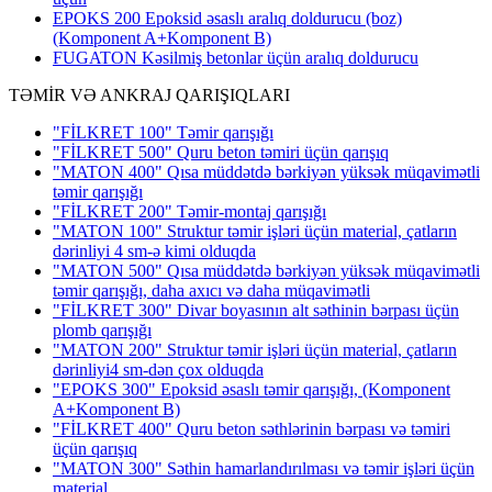
EPOKS 200 Epoksid əsaslı aralıq doldurucu (boz)
(Komponent A+Komponent B)
FUGATON Kəsilmiş betonlar üçün aralıq doldurucu
TƏMİR VƏ ANKRAJ QARIŞIQLARI
"FİLKRET 100" Təmir qarışığı
"FİLKRET 500" Quru beton təmiri üçün qarışıq
"MATON 400" Qısa müddətdə bərkiyən yüksək müqavimətli
təmir qarışığı
"FİLKRET 200" Təmir-montaj qarışığı
"MATON 100" Struktur təmir işləri üçün material, çatların
dərinliyi 4 sm-ə kimi olduqda
"MATON 500" Qısa müddətdə bərkiyən yüksək müqavimətli
təmir qarışığı, daha axıcı və daha müqavimətli
"FİLKRET 300" Divar boyasının alt səthinin bərpası üçün
plomb qarışığı
"MATON 200" Struktur təmir işləri üçün material, çatların
dərinliyi4 sm-dən çox olduqda
"EPOKS 300" Epoksid əsaslı təmir qarışığı, (Komponent
A+Komponent B)
"FİLKRET 400" Quru beton səthlərinin bərpası və təmiri
üçün qarışıq
"MATON 300" Səthin hamarlandırılması və təmir işləri üçün
material