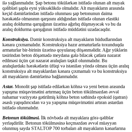
ilə yağlanmalıdır. Şap betonu tökülərkən istifadə olunan alt mayak
qəlibləri şapla eyni yüksəklikdə olmalıdır. Alt mayakların arasında
keçid dəmirlərindən istifadə olunması şap betonunun daima
hərəkətdə olmasının qarşısını aldığından istifadə olunan elastiki
aralıq doldurma qarışığının üzərinə ağırlıq düşməyəcək və bu da
aralıq doldurma qarışığının istifadə müddətini uzadacaqdır.
Konstruksiya.
Dəmir konstruksiya alt mayakların hüdudlarından
kənara çıxmamalıdır. Konstruksiya hazır armaturlarla toxunduqda
armaturlar bir-birinin üzərinə qoyularaq döşənməlidir. Ağır yüklərin
təsirindən beton döşəmədə meydana gələ biləcək çatlara nəzarət
edilməsi üçün çat nəzarət aralıqları təşkil olunmalıdır. Bu
aralıqlardakı hərəkətlərin üfüqi və istənilən yöndə olması üçün aralıq
konstruksiya alt mayaklardan kənara çıxmamalı və bu konstruksiya
alt mayakların dəmirlərinə bağlanmalıdır.
Astar.
Monolit şap istifadə edilərkən köhnə və yeni beton arasında
yapışma müqavimətini artırmaq üçün beton tökülməzdən əvvəl
nahamar vəziyyətə gətirilmiş köhnə beton səthində epoksid (qatran)
əsaslı yapışdırıcıdan və ya yapışma müqavimətini artıran astardan
istifadə olunmalıdır.
Betonun tökülməsi.
İlk növbədə alt mayaklara görə qəliblər
yerləşdirilir. Betonun tökülməsinə keçməzdən əvvəl müəyyən
olunmuş sayda STALTOP 700 torbaları alt mayakların kənarlarına