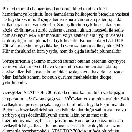
Birinci mərhələ hamarlamadan sonra ikinci mərhələ incə
hamarlamaya keçirilir. İncə hamarlama helikopterin bıçaqları vasitəsi
ilə həyata keçirilir. Bıçaqla hamarlama arzuolunan parlaqlıq əldə
edilənə qədər davam etdirilir. Sərtləşdiricinin çəkilməsindən sonra
gözlə görünməyən xırda çatların qarşısını almaq məqsədi ilə səthə
nəm saxlayan MA Kür məhsulu və ya standartlara uyğun istehsal
edilmiş digər bu tipli məhsul çəkilməlidir. Bununla da STALTOP
700 -ün maksimum şəkildə fayda verməsi təmin edilmiş olur. MA
Kür məhsulundan həm yayda, həm də qışda istifadə olunmalıdır.
Sərtləşdiricinin çəkilmə müddəti istifadə olunan betonun keyfiyyət
və növündən, mövcud hava və mühitin şəraitindən asılı olaraq
dəyişə bilər. İsti havada bu müddət azala, soyuq havada isə uzana
bilər. İstifadə zamanı betonun quruma mərhələlərinə diqqət
yetirilməlıdir.
Tövsiyələr.
STALTOP 700 istifadə olunarkən mühitin və torpağın
0
0
temperaturu +5
C-dən aşağı və +30
C-dən yuxarı olmamalıdır. Səth
sərtləşdirmə prosesi peşəkar işçilər tərəfindən həyata keçirilməlidir.
Beton səth sərtləşdiricisi sadəcə istifadə olunduğu səthin aşınma və
zərbəyə qarşı dözümlülüyünü artırır, lakin onun mexaniki
dözümlülüyünə heç bir təsir göstərmir. Buna görə də üzərinə səth
sərtləşdiricisi çəkiləcək beton ona təsir edə biləcək yüklər nəzərə
alınmaqla hazırlanmalıdır. STALTOP 700-ün istifadə olunduğu