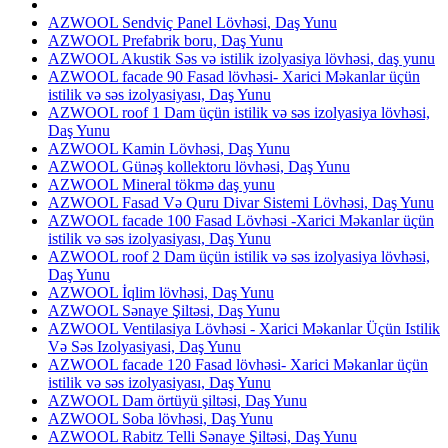
AZWOOL Sendviç Panel Lövhəsi, Daş Yunu
AZWOOL Prefabrik boru, Daş Yunu
AZWOOL Akustik Səs və istilik izolyasiya lövhəsi, daş yunu
AZWOOL facade 90 Fasad lövhəsi- Xarici Məkanlar üçün
istilik və səs izolyasiyası, Daş Yunu
AZWOOL roof 1 Dam üçün istilik və səs izolyasiya lövhəsi,
Daş Yunu
AZWOOL Kamin Lövhəsi, Daş Yunu
AZWOOL Günəş kollektoru lövhəsi, Daş Yunu
AZWOOL Mineral tökmə daş yunu
AZWOOL Fasad Və Quru Divar Sistemi Lövhəsi, Daş Yunu
AZWOOL facade 100 Fasad Lövhəsi -Xarici Məkanlar üçün
istilik və səs izolyasiyası, Daş Yunu
AZWOOL roof 2 Dam üçün istilik və səs izolyasiya lövhəsi,
Daş Yunu
AZWOOL İqlim lövhəsi, Daş Yunu
AZWOOL Sənaye Şiltəsi, Daş Yunu
AZWOOL Ventilasiya Lövhəsi - Xarici Məkanlar Üçün Istilik
Və Səs Izolyasiyasi, Daş Yunu
AZWOOL facade 120 Fasad lövhəsi- Xarici Məkanlar üçün
istilik və səs izolyasiyası, Daş Yunu
AZWOOL Dam örtüyü şiltəsi, Daş Yunu
AZWOOL Soba lövhəsi, Daş Yunu
AZWOOL Rabitz Telli Sənaye Şiltəsi, Daş Yunu