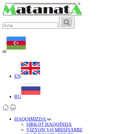
az
EN
RU
HAQQIMIZDA
ŞİRKƏT HAQQINDA
VİZYON VƏ MİSSİYAMIZ