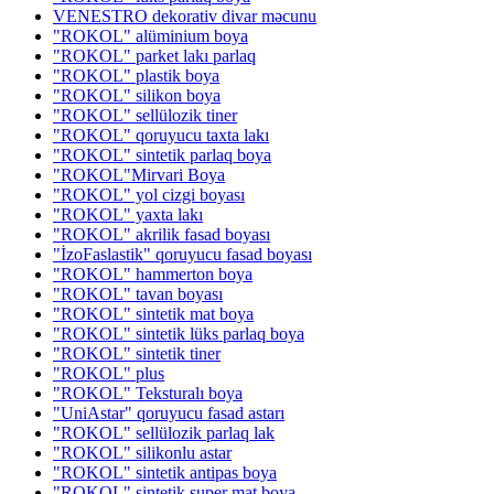
VENESTRO dekorativ divar məcunu
"ROKOL" alüminium boya
"ROKOL" parket lakı parlaq
"ROKOL" plastik boya
"ROKOL" silikon boya
"ROKOL" sellülozik tiner
"ROKOL" qoruyucu taxta lakı
"ROKOL" sintetik parlaq boya
"ROKOL"Mirvari Boya
"ROKOL" yol cizgi boyası
"ROKOL" yaxta lakı
"ROKOL" akrilik fasad boyası
"İzoFaslastik" qoruyucu fasad boyası
"ROKOL" hammerton boya
"ROKOL" tavan boyası
"ROKOL" sintetik mat boya
"ROKOL" sintetik lüks parlaq boya
"ROKOL" sintetik tiner
"ROKOL" plus
"ROKOL" Teksturalı boya
"UniAstar" qoruyucu fasad astarı
"ROKOL" sellülozik parlaq lak
"ROKOL" silikonlu astar
"ROKOL" sintetik antipas boya
"ROKOL" sintetik super mat boya