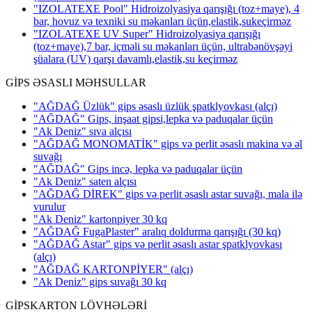
"IZOLATEXE Pool" Hidroizolyasiya qarışığı (toz+maye), 4
bar, hovuz və texniki su məkanları üçün,elastik,sukeçirməz
"IZOLATEXE UV Super" Hidroizolyasiya qarışığı
(toz+maye),7 bar, içməli su məkanları üçün, ultrabənövşəyi
şüalara (UV) qarşı davamlı,elastik,su keçirməz
GİPS ƏSASLI MƏHSULLAR
"AĞDAĞ Üzlük" gips əsaslı üzlük şpatklyovkası
(alçı)
"AĞDAĞ" Gips, inşaat gipsi,lepka və paduqalar üçün
"Ak Deniz" sıva alçısı
"AĞDAĞ MONOMATİK" gips və perlit əsaslı makina və əl
suvağı
"AĞDAĞ" Gips incə, lepka və paduqalar üçün
"Ak Deniz" saten alçısı
"AĞDAĞ DİREK" gips və perlit əsaslı astar suvağı, mala ilə
vurulur
"Ak Deniz" kartonpiyer 30 kq
"AĞDAĞ FugaPlaster" aralıq doldurma qarışığı (30 kq)
"AĞDAĞ Astar" gips və perlit əsaslı astar şpatklyovkası
(alçı)
"AĞDAĞ KARTONPİYER"
(alçı)
"Ak Deniz" gips suvağı 30 kq
GİPSKARTON LÖVHƏLƏRİ