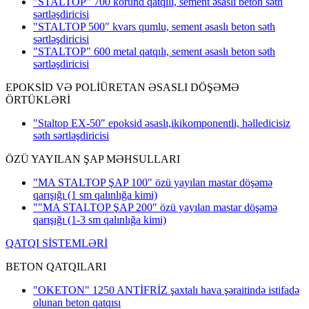
"STALTOP" 700 korund qatqılı, sement əsaslı beton səth
sərtləşdiricisi
"STALTOP 500" kvars qumlu, sement əsaslı beton səth
sərtləşdiricisi
"STALTOP" 600 metal qatqılı, sement əsaslı beton səth
sərtləşdiricisi
EPOKSİD VƏ POLİÜRETAN ƏSASLI DÖŞƏMƏ
ÖRTÜKLƏRİ
"Staltop EX-50" epoksid əsaslı,ikikomponentli, həlledicisiz
səth sərtləşdiricisi
ÖZÜ YAYILAN ŞAP MƏHSULLARI
"MA STALTOP ŞAP 100" özü yayılan mastar döşəmə
qarışığı
(1 sm qalınlığa kimi)
""MA STALTOP ŞAP 200" özü yayılan mastar döşəmə
qarışığı
(1-3 sm qalınlığa kimi)
QATQI SİSTEMLƏRİ
BETON QATQILARI
"OKETON" 1250 ANTİFRİZ şaxtalı hava şəraitində istifadə
olunan beton qatqısı