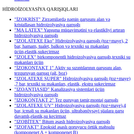
HİDROİZOLYASİYA QARIŞIQLARI
"İZOKRİST" Zirzəmilərdə nəmin qarşısını alan və
kristallaşan hidroizolyasiya qarışığı
"MA LATEX" Yapışma müqavimətini və elastikliyi artıran
hidroizolyasiya qarışığı
"IZOLATEXE Eko" Hidroizolyasiya qarışığı (toz+maye), 2
bar, hamam, tualet, balkon və texniki su məkanları
üçün,elastik,sukeçirməz
"IZOLEX" birkomponentli hidroizolyasiya qarışığı,texniki su
məkanları üçün
"İZOKONTAKT 1" Aktiv su sızıntılarının qarşısını alan,
tezquruyan qarışıq (ağ, boz)
"IZOLATEXE SUPER" Hidroizolyasiya qarışığı (toz+maye)
,7 bar, texniki su məkanları, elastik, ekstra sukeçirməz
"IZOANTIASID" Kanalizasiya sistemləri üçün
hidroizolyasiya qarışığı
"IZOKONTAKT 2" Tez quruyan təmir,montaj qarışığı
"IZOLATEXE UV" Hidroizolyasiya qarışığı (toz+maye),4
bar, içməli su məkanları üçün, ultrabənövşəyi şüalara qarşı
davamlı,elastik,su keçirməz
"IZOBİTEX" Bitum əsaslı hidroizolyasiya qarışığı
"IZOFAKT" Epoksid əsaslı qoruyucu örtük məhsulu
(komponenet A + komponenet B)