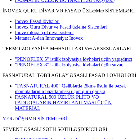
FASMATIK ÜZLÜK BOYAALTI SUVAQ (boz)
İNOVEX QURU DİVAR VƏ FASAD ÜZLƏMƏ SİSTEMLƏRİ
İnovex Fasad lövhələri
İnovex Quru Divar və Fasad üzləmə Sistemləri
İnovex ikiqat çöl divar sistemi
Matanat A-dan İnnovasiya: İnovex
TERMOİZOLYASİYA MƏHSULLARI VƏ AKSESUARLARI
"PENOFLEX 5" istilik izolyasiya lövhələri üçün yapışdırıcı
"PENOFLEX 8" istilik izolyasiya lövhələri üçün suvaq
FASNATURAL-TƏBİİ AĞLAY ƏSASLI FASAD LÖVHƏLƏRİ
"FASNATURAL 400" Qəliblərdə tökmə üsulu ilə bəzək
məmulatlarının hazırlanması üçün quru qarışıq
FASNATURAL 500 ÜZLÜK PLİTƏ VƏ
PADUQALARIN HAZIRLANILMASI ÜÇÜN
MATERİAL
YER-DÖŞƏMƏ SİSTEMLƏRİ
SEMENT ƏSASLI SƏTH SƏTHLƏŞDİRİCİLƏRİ