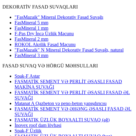
DEKORATİV FASAD SUVAQLARI
"FasMazaik" Mineral Dekorativ Fasad Suvağı
FasMineral 5 mm
FasMineral 1 mm
F-Pas Dry İncə Üzlük Məcunu
FasMineral 2 mm
ROKOL Akrilik Fasad Məcunu
"FasMazaik" N Mineral Dekorativ Fasad Suvağı, natural
FasMineral 3 mm
FASAD SUVAQ VƏ HÖRGÜ MƏHSULLARI
Şpak-F Astar
FASMATİK SEMENT VƏ PERLİT ƏSASLI FASAD
MAKİNA SUVAĞI
FASMATİK SEMENT VƏ PERLİT ƏSASLI FASAD ƏL
SUVAĞI
Matanat A Qazbeton və peno-beton yapışdırıcısı
FASMATİK SEMENT VƏ ƏHƏNG ƏSASLI FASAD ƏL
SUVAĞI
FASMATIK ÜZLÜK BOYAALTI SUVAQ (ağ)
İnovex roof dam lövhəsi
Şpak-F Üzlük