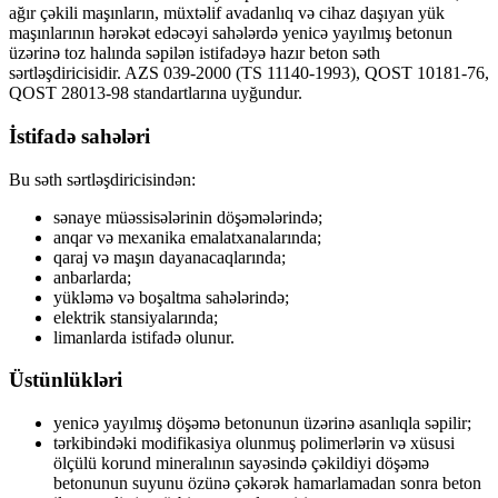
ağır çəkili maşınların, müxtəlif avadanlıq və cihaz daşıyan yük
maşınlarının hərəkət edəcəyi sahələrdə yenicə yayılmış betonun
üzərinə toz halında səpilən istifadəyə hazır beton səth
sərtləşdiricisidir. AZS 039-2000 (TS 11140-1993), QOST 10181-76,
QOST 28013-98 standartlarına uyğundur.
İstifadə sahələri
Bu səth sərtləşdiricisindən:
sənaye müəssisələrinin döşəmələrində;
anqar və mexanika emalatxanalarında;
qaraj və maşın dayanacaqlarında;
anbarlarda;
yükləmə və boşaltma sahələrində;
elektrik stansiyalarında;
limanlarda istifadə olunur.
Üstünlükləri
yenicə yayılmış döşəmə betonunun üzərinə asanlıqla səpilir;
tərkibindəki modifikasiya olunmuş polimerlərin və xüsusi
ölçülü korund mineralının sayəsində çəkildiyi döşəmə
betonunun suyunu özünə çəkərək hamarlamadan sonra beton