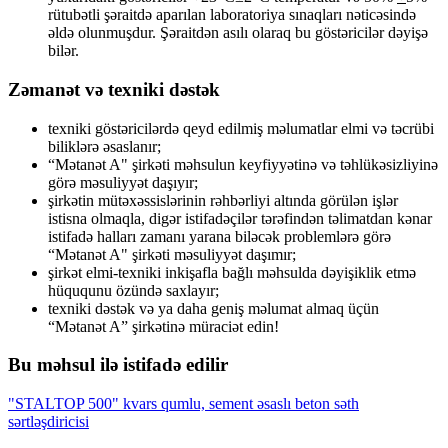
rütubətli şəraitdə aparılan laboratoriya sınaqları nəticəsində
əldə olunmuşdur. Şəraitdən asılı olaraq bu göstəricilər dəyişə
bilər.
Zəmanət və texniki dəstək
texniki göstəricilərdə qeyd edilmiş məlumatlar elmi və təcrübi
biliklərə əsaslanır;
“Mətanət A" şirkəti məhsulun keyfiyyətinə və təhlükəsizliyinə
görə məsuliyyət daşıyır;
şirkətin mütəxəssislərinin rəhbərliyi altında görülən işlər
istisna olmaqla, digər istifadəçilər tərəfindən təlimatdan kənar
istifadə halları zamanı yarana biləcək problemlərə görə
“Mətanət A" şirkəti məsuliyyət daşımır;
şirkət elmi-texniki inkişafla bağlı məhsulda dəyişiklik etmə
hüququnu özündə saxlayır;
texniki dəstək və ya daha geniş məlumat almaq üçün
“Mətanət A” şirkətinə müraciət edin!
Bu məhsul ilə istifadə edilir
"STALTOP 500" kvars qumlu, sement əsaslı beton səth
sərtləşdiricisi