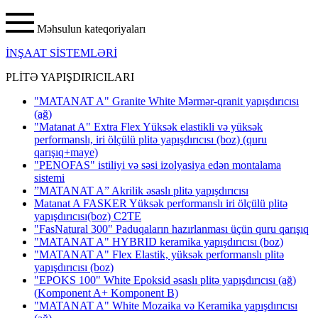
Məhsulun kateqoriyaları
İNŞAAT SİSTEMLƏRİ
PLİTƏ YAPIŞDIRICILARI
"MATANAT A" Granite White Mərmər-qranit yapışdırıcısı
(ağ)
"Matanat A" Extra Flex Yüksək elastikli və yüksək
performanslı, iri ölçülü plitə yapışdırıcısı (boz) (quru
qarışıq+maye)
"PENOFAS" istiliyi və səsi izolyasiya edən montalama
sistemi
”MATANAT A” Akrilik əsaslı plitə yapışdırıcısı
Matanat A FASKER Yüksək performanslı iri ölçülü plitə
yapışdırıcısı(boz) C2TE
"FasNatural 300" Paduqaların hazırlanması üçün quru qarışıq
"MATANAT A" HYBRID keramika yapışdırıcısı
(boz)
"MATANAT A" Flex Elastik, yüksək performanslı plitə
yapışdırıcısı
(boz)
"EPOKS 100" White Epoksid əsaslı plitə yapışdırıcısı (ağ)
(Komponent A+ Komponent B)
"MATANAT A" White Mozaika və Keramika yapışdırıcısı