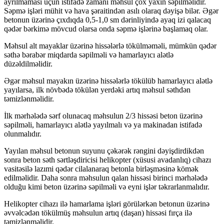
ayrılmaması üçün istifadə zamanı məhsul çox yaxın səpilməlidir.
Səpmə işləri mühit və hava şəraitindən asılı olaraq dəyişə bilər. Əgər
betonun üzərinə çıxdıqda 0,5-1,0 sm dərinliyində ayaq izi qalacaq
qədər bərkimə mövcud olarsa onda səpmə işlərinə başlamaq olar.
Məhsul alt mayaklar üzərinə hissələrlə tökülməməli, mümkün qədər
səthə bərabər miqdarda səpilməli və hamarlayıcı alətlə
düzəldilməlidir.
Əgər məhsul mayakın üzərinə hissələrlə tökülüb hamarlayıcı alətlə
yayılarsa, ilk növbədə tökülən yerdəki artıq məhsul səthdən
təmizlənməlidir.
İlk mərhələdə sərf olunacaq məhsulun 2/3 hissəsi beton üzərinə
səpilməli, hamarlayıcı alətlə yayılmalı və ya makinadan istifadə
olunmalıdır.
Yayılan məhsul betonun suyunu çəkərək rəngini dəyişdirdikdən
sonra beton səth sərtləşdiricisi helikopter (xüsusi avadanlıq) cihazı
vasitəsilə lazımi qədər cilalanaraq betonla birləşməsinə kömək
edilməlidir. Daha sonra məhsulun qalan hissəsi birinci mərhələdə
olduğu kimi beton üzərinə səpilməli və eyni işlər təkrarlanmalıdır.
Helikopter cihazı ilə hamarlama işləri görülərkən betonun üzərinə
əvvəlcədən tökülmüş məhsulun artıq (daşan) hissəsi fırça ilə
təmizlənməlidir.