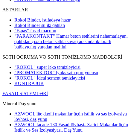
ASTARLAR
Rokol Binder, istifadəyə hazır
Rokol Binder su ilə qatılan
"F-pas" fasad məcunu
"PARAKONTAKT" Hamar beton səthlərini nahamarlayan,
qəlibdən çıxan beton səthlə suvaq arasında ikitərəfli
bağlayıcılıq yaradan məhlul
SƏTH QORUMA VƏ SƏTH TƏMİZLƏMƏ MADDƏLƏRİ
"ROKOL" super ləkə təmizləyicisi
"PROMATEKTOR" lyuks səth qoruyucusu
"ROKOL" İdeal sement təmizləyicisi
KONTRAJUK
FASAD SİSTEMLƏRİ
Mineral Daş yunu
AZWOOL lite daxili məkanlar üçün istilik və səs izolyasiya
lövhəsi, daş yunu
AZWOOL facade 130 Fasad lövhəsi- Xarici Məkanlar üçün
İstilik və Səs İzolyasiyası, Daş Yunu