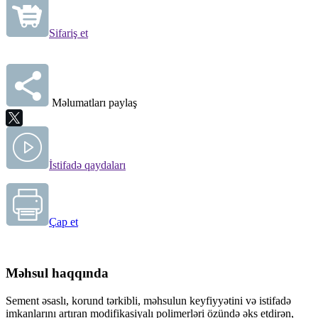
Sifariş et
Məlumatları paylaş
İstifadə qaydaları
Çap et
Məhsul haqqında
Sement əsaslı,
korund tərkibli, məhsulun keyfiyyətini və istifadə
imkanlarını artıran modifikasiyalı polimerləri özündə əks etdirən,