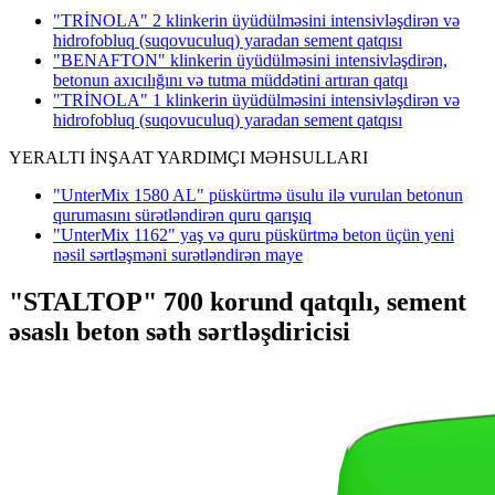
"TRİNOLA" 2 klinkerin üyüdülməsini intensivləşdirən və
hidrofobluq (suqovuculuq) yaradan sement qatqısı
"BENAFTON" klinkerin üyüdülməsini intensivləşdirən,
betonun axıcılığını və tutma müddətini artıran qatqı
"TRİNOLA" 1 klinkerin üyüdülməsini intensivləşdirən və
hidrofobluq (suqovuculuq) yaradan sement qatqısı
YERALTI İNŞAAT YARDIMÇI MƏHSULLARI
"UnterMix 1580 AL" püskürtmə üsulu ilə vurulan betonun
qurumasını sürətləndirən quru qarışıq
"UnterMix 1162" yaş və quru püskürtmə beton üçün yeni
nəsil sərtləşməni surətləndirən maye
"STALTOP" 700 korund qatqılı, sement
əsaslı beton səth sərtləşdiricisi