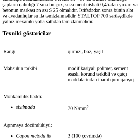
şapların qalınlığı 7 sm-dən çox, su-sement nisbəti 0,45-dən yuxarı və
betonun markası ən azı S 25 olmalıdır. İstifadədən sonra bütün alət
və avadanlıqlar su ilə təmizlənməlidir. STALTOP 700
sərtləşdikdə
yalnız mexaniki yolla səthdən təmizlənməlidir.
Texniki göstəricilər
Rəngi
qırmızı, boz, yaşıl
Məhsulun tərkibi
modifikasiyalı polimer, sement
əsaslı, korund tərkibli və qatqı
maddələrindən ibarət quru qarışıq
Möhkəmlilik həddi:
sixılmada
2
70 N/mm
Aşınmaya dözümlülüyü:
C
apon metodu ilə
3 (100 çevrimdə)