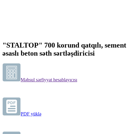
"STALTOP" 700 korund qatqılı, sement
əsaslı beton səth sərtləşdiricisi
Məhsul sərfiyyat hesablayıcısı
PDF yüklə