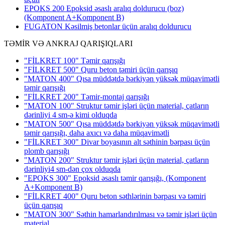
EPOKS 200 Epoksid əsaslı aralıq doldurucu (boz)
(Komponent A+Komponent B)
FUGATON Kəsilmiş betonlar üçün aralıq doldurucu
TƏMİR VƏ ANKRAJ QARIŞIQLARI
"FİLKRET 100" Təmir qarışığı
"FİLKRET 500" Quru beton təmiri üçün qarışıq
"MATON 400" Qısa müddətdə bərkiyən yüksək müqavimətli
təmir qarışığı
"FİLKRET 200" Təmir-montaj qarışığı
"MATON 100" Struktur təmir işləri üçün material, çatların
dərinliyi 4 sm-ə kimi olduqda
"MATON 500" Qısa müddətdə bərkiyən yüksək müqavimətli
təmir qarışığı, daha axıcı və daha müqavimətli
"FİLKRET 300" Divar boyasının alt səthinin bərpası üçün
plomb qarışığı
"MATON 200" Struktur təmir işləri üçün material, çatların
dərinliyi4 sm-dən çox olduqda
"EPOKS 300" Epoksid əsaslı təmir qarışığı, (Komponent
A+Komponent B)
"FİLKRET 400" Quru beton səthlərinin bərpası və təmiri
üçün qarışıq
"MATON 300" Səthin hamarlandırılması və təmir işləri üçün
material