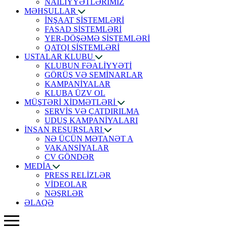
NAİLİYYƏTLƏRİMİZ
MƏHSULLAR
İNŞAAT SİSTEMLƏRİ
FASAD SİSTEMLƏRİ
YER-DÖŞƏMƏ SİSTEMLƏRİ
QATQI SİSTEMLƏRİ
USTALAR KLUBU
KLUBUN FƏALİYYƏTİ
GÖRÜŞ VƏ SEMİNARLAR
KAMPANİYALAR
KLUBA ÜZV OL
MÜŞTƏRİ XİDMƏTLƏRİ
SERVİS VƏ ÇATDIRILMA
UDUŞ KAMPANİYALARI
İNSAN RESURSLARI
NƏ ÜÇÜN MƏTANƏT A
VAKANSİYALAR
CV GÖNDƏR
MEDİA
PRESS RELİZLƏR
VİDEOLAR
NƏŞRLƏR
ƏLAQƏ