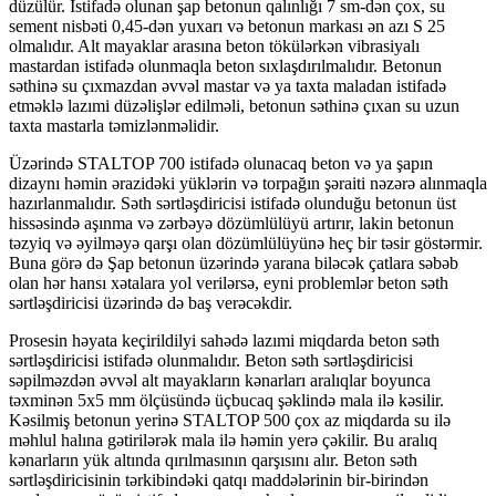
düzülür. İstifadə olunan şap betonun qalınlığı 7 sm-dən çox, su
sement nisbəti 0,45-dən yuxarı və betonun markası ən azı S 25
olmalıdır. Alt mayaklar arasına beton tökülərkən vibrasiyalı
mastardan istifadə olunmaqla beton sıxlaşdırılmalıdır. Betonun
səthinə su çıxmazdan əvvəl mastar və ya taxta maladan istifadə
etməklə lazımi düzəlişlər edilməli, betonun səthinə çıxan su uzun
taxta mastarla təmizlənməlidir.
Üzərində STALTOP 700 istifadə olunacaq beton və ya şapın
dizaynı həmin ərazidəki yüklərin və torpağın şəraiti nəzərə alınmaqla
hazırlanmalıdır. Səth sərtləşdiricisi istifadə olunduğu betonun üst
hissəsində aşınma və zərbəyə dözümlülüyü artırır, lakin betonun
təzyiq və əyilməyə qarşı olan dözümlülüyünə heç bir təsir göstərmir.
Buna görə də Şap betonun üzərində yarana biləcək çatlara səbəb
olan hər hansı xətalara yol verilərsə, eyni problemlər beton səth
sərtləşdiricisi üzərində də baş verəcəkdir.
Prosesin həyata keçirildilyi sahədə lazımi miqdarda beton səth
sərtləşdiricisi istifadə olunmalıdır. Beton səth sərtləşdiricisi
səpilməzdən əvvəl alt mayakların kənarları aralıqlar boyunca
təxminən 5x5 mm ölçüsündə üçbucaq şəklində mala ilə kəsilir.
Kəsilmiş betonun yerinə STALTOP 500 çox az miqdarda su ilə
məhlul halına gətirilərək mala ilə həmin yerə çəkilir. Bu aralıq
kənarların yük altında qırılmasının qarşısını alır. Beton səth
sərtləşdiricisinin tərkibindəki qatqı maddələrinin bir-birindən