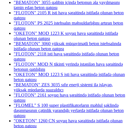
"BEMATON" 3055 qəlibin içində betonun əla yayılmasını
təmin edən beton qatqısı
"FLOTON" 2105 R isti hava şəraitində istifadə olunan beton
qatqısı
"FLOTON" PS 2025 istehsalın məhsuldarlığını artıran beton
qatqısı
"OKETON" MOD 1223 K soyuq hava şəraitində istifadə
olunan beton qatqısı
"BEMATON" 3060 yüksək müqavimətli beton istehsalında
istifadə olunan beton qatqısı
"FLOTON" 2118 isti hava şəraitində istifadə olunan beton
qatqısı
"FLOTON" MOD N tikinti yerində istənilən hava şəraitində
betonun qatılığını
"OKETON" MOD 1223 S isti hava şəraitində istifadə olunan
beton qatqısı
"BEMATON" ZES 3035 sıfır enerji sistemi ilə işləyən,
yüksək miqdarda suazaldıcı
"FLOTON" 2161 soyuq hava şəraitində istifadə olunan beton
qatqısı
"FLOMEL" S 100 super plastifikatorların məhlul şəklində
daşınmasının çətinlik yarandığı yerlərdə istifadə olunan beton
qatqısı
"OKETON" 1260 CN soyuq hava şəraitində istifadə olunan
beton qatqısı