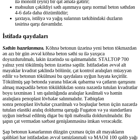
ilə monolit (eyni) bir qat əmələ gətirir;
məhsulun çəkildiyi səth aşınmaya qarşı normal beton səthdən
4-6 dəfə daha dözümlüdür;
şaxtaya, istiliyə və yağış sularının tərkibindəki duzların
təsirinə qarşı davamlıdır.
İstifadə qaydaları
Səthin hazırlanması.
Köhnə betonun üzərinə yeni beton tökməzdən
ən azı bir gün əvvəl köhnə beton səthi su ilə yaxşıca
doyuzdurulmalı, lakin üzərində su qalmamalıdır. STALTOP 700
yalnız yeni tökülmüş beton üzərinə səpilir. İstifadədən əvvəl alt
mayaklar kvadrat şəklində bölünür, çat kontrol aralıqları müəyyən
edilir və betonun tökülməsi bu qaydalara uyğun həyata keçirilir.
Tökülmüş şap betonda yarana biləcək qabarma və çatların qarışısını
almaq məqsədilə beton töküldükdən sonra nəzərdə tutulan kvadratlar
boyu təxminən 1 sm qalınlığında aralıqlar kəsilməli və həmin
aralıqlara penoplast lövhələr salınmalıdır. Tətbiqdən
sonra penoplast lövhələr çıxarılmalı və boşluqlar beton üçün nəzərdə
tutulan elastiki aralıq doldurma qarışığı Fugaton və ya standartlara
uyğun istehsal edilmiş digər bu tipli məhsulla doldurulmalıdır. Bu
şapın çat vermədən sərbəst genişlənməsinə imkan verəcəkdir.
Şap betonun kənarlarının düzgün çıxması üçün alt mayakların
qəlibləri hər istifadədən əvvəl təmizlənməli və MAOil 100 qəlib yağı