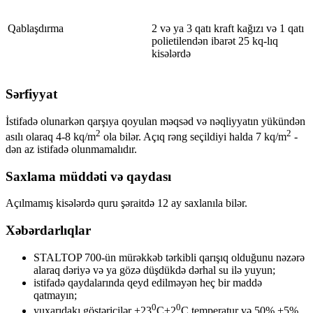
Qablaşdırma
2 və ya 3 qatı kraft kağızı və 1 qatı
polietilendən ibarət 25 kq-lıq
kisələrdə
Sərfiyyat
İstifadə olunarkən qarşıya qoyulan məqsəd və nəqliyyatın yükündən
2
2
asılı olaraq 4-8 kq/m
ola bilər. Açıq rəng seçildiyi halda 7 kq/m
-
dən az istifadə olunmamalıdır.
Saxlama müddəti və qaydası
Açılmamış kisələrdə quru şəraitdə 12 ay saxlanıla bilər.
Xəbərdarlıqlar
STALTOP 700-ün mürəkkəb tərkibli qarışıq olduğunu nəzərə
alaraq dəriyə və ya gözə düşdükdə dərhal su ilə yuyun;
istifadə qaydalarında qeyd edilməyən heç bir maddə
qatmayın;
0
0
yuxarıdakı göstəricilər +23
C±2
C temperatur və 50%
+
5%