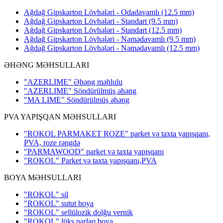
Ağdağ Gipskarton Lövhələri - Odadavamlı (12.5 mm)
Ağdağ Gipskarton Lövhələri - Standart (9.5 mm)
Ağdağ Gipskarton Lövhələri - Standart (12.5 mm)
Ağdağ Gipskarton Lövhələri - Nəmədavamlı (9.5 mm)
Ağdağ Gipskarton Lövhələri - Nəmədavamlı (12.5 mm)
ƏHƏNG MƏHSULLARI
"AZERLIME" Əhəng məhlulu
"AZERLIME" Söndürülmüş əhəng
"MA LIME" Söndürülmüş əhəng
PVA YAPIŞQAN MƏHSULLARI
"ROKOL PARMAKET ROZE" parket və taxta yapışqanı,
PVA, roze rəngdə
"PARMAWOOD" parket və taxta yapışqanı
"ROKOL" Parket və taxta yapışqanı,PVA
BOYA MƏHSULLARI
"ROKOL" sil
"ROKOL" sutut boya
"ROKOL" sellülozik dolğu vernik
"ROKOL" lüks parlaq boya