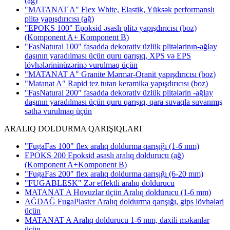
(ağ)
"MATANAT A" Flex White, Elastik, Yüksək performanslı
plitə yapışdırıcısı
(ağ)
"EPOKS 100" Epoksid əsaslı plitə yapışdırıcısı (boz)
(Komponent A+ Komponent B)
"FasNatural 100" fasadda dekorativ üzlük plitələrinın-ağlay
daşının yaradılması üçün quru qarışıq, XPS və EPS
lövhələrininüzərinə vurulmaq üçün
"MATANAT A" Granite Mərmər-Qranit yapışdırıcısı
(boz)
"Matanat A" Rapid tez tutan keramika yapışdırıcısı
(boz)
"FasNatural 200" fasadda dekorativ üzlük plitələrin -ağlay
daşının yaradılması üçün quru qarışıq, qara suvaqla suvanmış
səthə vurulmaq üçün
ARALIQ DOLDURMA QARIŞIQLARI
"FugaFas 100" flex aralıq doldurma qarışığı
(1-6 mm)
EPOKS 200 Epoksid əsaslı aralıq doldurucu (ağ)
(Komponent A+Komponent B)
"FugaFas 200" flex aralıq doldurma qarışığı
(6-20 mm)
"FUGABLESK" Zər effektli aralıq doldurucu
MATANAT A Hovuzlar üçün Aralıq doldurucu (1-6 mm)
AĞDAĞ FugaPlaster Aralıq doldurma qarışığı, gips lövhələri
üçün
MATANAT A Aralıq doldurucu 1-6 mm, daxili məkanlar
üçün