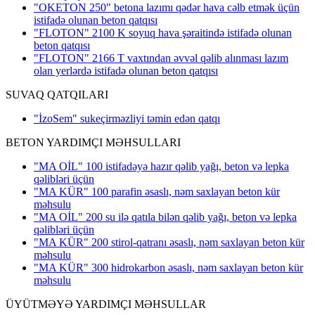
"OKETON 250" betona lazımı qədər hava cəlb etmək üçün
istifadə olunan beton qatqısı
"FLOTON" 2100 K soyuq hava şəraitində istifadə olunan
beton qatqısı
"FLOTON" 2166 T vaxtından əvvəl qəlib alınması lazım
olan yerlərdə istifadə olunan beton qatqısı
SUVAQ QATQILARI
"İzoSem" sukeçirməzliyi təmin edən qatqı
BETON YARDIMÇI MƏHSULLARI
"MA OİL" 100 istifadəyə hazır qəlib yağı, beton və lepka
qəlibləri üçün
"MA KÜR" 100 parafin əsaslı, nəm saxlayan beton kür
məhsulu
"MA OİL" 200 su ilə qatıla bilən qəlib yağı, beton və lepka
qəlibləri üçün
"MA KÜR" 200 stirol-qatranı əsaslı, nəm saxlayan beton kür
məhsulu
"MA KÜR" 300 hidrokarbon əsaslı, nəm saxlayan beton kür
məhsulu
ÜYÜTMƏYƏ YARDIMÇI MƏHSULLAR