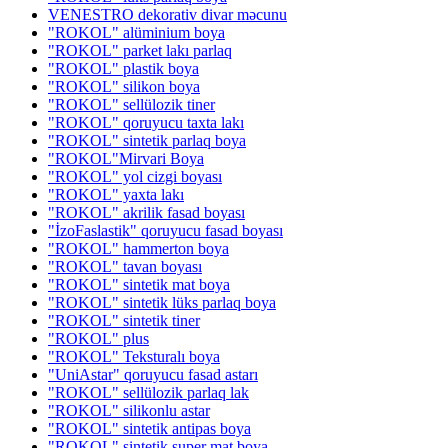
VENESTRO dekorativ divar məcunu
"ROKOL" alüminium boya
"ROKOL" parket lakı parlaq
"ROKOL" plastik boya
"ROKOL" silikon boya
"ROKOL" sellülozik tiner
"ROKOL" qoruyucu taxta lakı
"ROKOL" sintetik parlaq boya
"ROKOL"Mirvari Boya
"ROKOL" yol cizgi boyası
"ROKOL" yaxta lakı
"ROKOL" akrilik fasad boyası
"İzoFaslastik" qoruyucu fasad boyası
"ROKOL" hammerton boya
"ROKOL" tavan boyası
"ROKOL" sintetik mat boya
"ROKOL" sintetik lüks parlaq boya
"ROKOL" sintetik tiner
"ROKOL" plus
"ROKOL" Teksturalı boya
"UniAstar" qoruyucu fasad astarı
"ROKOL" sellülozik parlaq lak
"ROKOL" silikonlu astar
"ROKOL" sintetik antipas boya
"ROKOL" sintetik super mat boya