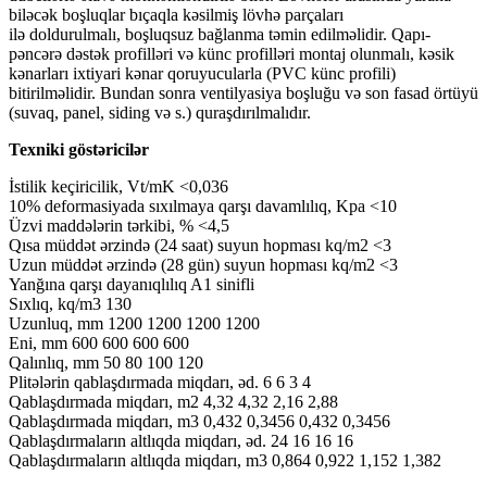
biləcək boşluqlar bıçaqla kəsilmiş lövhə parçaları
ilə doldurulmalı, boşluqsuz bağlanma təmin edilməlidir. Qapı-
pəncərə dəstək profilləri və künc profilləri montaj olunmalı, kəsik
kənarları ixtiyari kənar qoruyucularla (PVC künc profili)
bitirilməlidir. Bundan sonra ventilyasiya boşluğu və son fasad örtüyü
(suvaq, panel, siding və s.) quraşdırılmalıdır.
Texniki göstəricilər
İstilik keçiricilik, Vt/mK <0,036
10% deformasiyada sıxılmaya qarşı davamlılıq, Kpa <10
Üzvi maddələrin tərkibi, % <4,5
Qısa müddət ərzində (24 saat) suyun hopması kq/m2 <3
Uzun müddət ərzində (28 gün) suyun hopması kq/m2 <3
Yanğına qarşı dayanıqlılıq A1 sinifli
Sıxlıq, kq/m3 130
Uzunluq, mm 1200 1200 1200 1200
Eni, mm 600 600 600 600
Qalınlıq, mm 50 80 100 120
Plitələrin qablaşdırmada miqdarı, əd. 6 6 3 4
Qablaşdırmada miqdarı, m2 4,32 4,32 2,16 2,88
Qablaşdırmada miqdarı, m3 0,432 0,3456 0,432 0,3456
Qablaşdırmaların altlıqda miqdarı, əd. 24 16 16 16
Qablaşdırmaların altlıqda miqdarı, m3 0,864 0,922 1,152 1,382