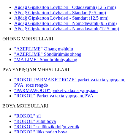
Ağdağ Gipskarton Lövhələri - Odadavamlı (12.5 mm)
Ağdağ Gipskarton Lövhələri - Standart (9.5 mm)
Ağdağ Gipskarton Lövhələri - Standart (12.5 mm)
Ağdağ Gipskarton Lövhələri - Nəmədavamlı (9.5 mm)
Ağdağ Gipskarton Lövhələri - Nəmədavamlı (12.5 mm)
ƏHƏNG MƏHSULLARI
"AZERLIME" Əhəng məhlulu
"AZERLIME" Söndürülmüş əhəng
"MA LIME" Söndürülmüş əhəng
PVA YAPIŞQAN MƏHSULLARI
"ROKOL PARMAKET ROZE" parket və taxta yapışqanı,
PVA, roze rəngdə
"PARMAWOOD" parket və taxta yapışqanı
"ROKOL" Parket və taxta yapışqanı,PVA
BOYA MƏHSULLARI
"ROKOL" sil
"ROKOL" sutut boya
"ROKOL" sellülozik dolğu vernik
"ROKOL" lüks parlaq boya