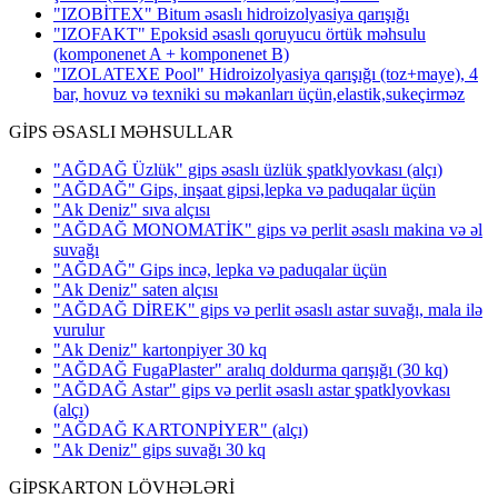
"IZOBİTEX" Bitum əsaslı hidroizolyasiya qarışığı
"IZOFAKT" Epoksid əsaslı qoruyucu örtük məhsulu
(komponenet A + komponenet B)
"IZOLATEXE Pool" Hidroizolyasiya qarışığı (toz+maye), 4
bar, hovuz və texniki su məkanları üçün,elastik,sukeçirməz
GİPS ƏSASLI MƏHSULLAR
"AĞDAĞ Üzlük" gips əsaslı üzlük şpatklyovkası
(alçı)
"AĞDAĞ" Gips, inşaat gipsi,lepka və paduqalar üçün
"Ak Deniz" sıva alçısı
"AĞDAĞ MONOMATİK" gips və perlit əsaslı makina və əl
suvağı
"AĞDAĞ" Gips incə, lepka və paduqalar üçün
"Ak Deniz" saten alçısı
"AĞDAĞ DİREK" gips və perlit əsaslı astar suvağı, mala ilə
vurulur
"Ak Deniz" kartonpiyer 30 kq
"AĞDAĞ FugaPlaster" aralıq doldurma qarışığı (30 kq)
"AĞDAĞ Astar" gips və perlit əsaslı astar şpatklyovkası
(alçı)
"AĞDAĞ KARTONPİYER"
(alçı)
"Ak Deniz" gips suvağı 30 kq
GİPSKARTON LÖVHƏLƏRİ