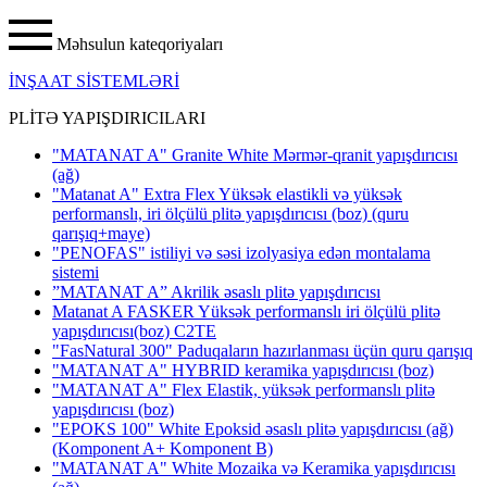
Məhsulun kateqoriyaları
İNŞAAT SİSTEMLƏRİ
PLİTƏ YAPIŞDIRICILARI
"MATANAT A" Granite White Mərmər-qranit yapışdırıcısı
(ağ)
"Matanat A" Extra Flex Yüksək elastikli və yüksək
performanslı, iri ölçülü plitə yapışdırıcısı (boz) (quru
qarışıq+maye)
"PENOFAS" istiliyi və səsi izolyasiya edən montalama
sistemi
”MATANAT A” Akrilik əsaslı plitə yapışdırıcısı
Matanat A FASKER Yüksək performanslı iri ölçülü plitə
yapışdırıcısı(boz) C2TE
"FasNatural 300" Paduqaların hazırlanması üçün quru qarışıq
"MATANAT A" HYBRID keramika yapışdırıcısı
(boz)
"MATANAT A" Flex Elastik, yüksək performanslı plitə
yapışdırıcısı
(boz)
"EPOKS 100" White Epoksid əsaslı plitə yapışdırıcısı (ağ)
(Komponent A+ Komponent B)
"MATANAT A" White Mozaika və Keramika yapışdırıcısı