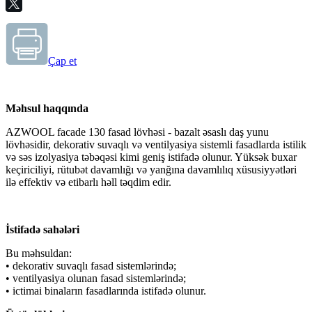
Çap et
Məhsul haqqında
AZWOOL facade 130 fasad lövhəsi - bazalt əsaslı daş yunu
lövhəsidir, dekorativ suvaqlı və ventilyasiya sistemli fasadlarda istilik
və səs izolyasiya təbəqəsi kimi geniş istifadə olunur. Yüksək buxar
keçiriciliyi, rütubət davamlığı və yanğına davamlılıq xüsusiyyətləri
ilə effektiv və etibarlı həll təqdim edir.
İstifadə sahələri
Bu məhsuldan:
• dekorativ suvaqlı fasad sistemlərində;
• ventilyasiya olunan fasad sistemlərində;
• ictimai binaların fasadlarında istifadə olunur.