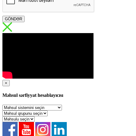
GÖNDƏR
×
Məhsul sərfiyyat hesablayıcısı