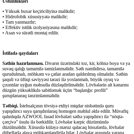
Üstünlükləri
• Yüksək buxar keçiriciliyinə malikdir;
• Hidrofobik xüsusiyyətə malikdir;
• Tam yanmazdır;
• Effektiv istilik izolyasiyasına malikdir;
• Asan və sürətli montaj edilir.
İstifadə qaydaları
Səthin hazırlanması.
Divarın üzərindəki toz, kir, köhnə boya və ya
suvaq qalığı tamamilə təmizlənməlidir. Səth nəmlidirsə, tamamilə
qurudulmalı, möhkəm və çatlar aradan qaldırılmış olmalıdır. Səthin
şaquli və üfüqi səviyyəsi tərəzi ilə yoxlanmalı, böyük oyuq və
çıxıntılar uyğun məhsulla düzləşdirilməlidir. Lövhələrin alt kənarını
düzgün yüksəklikdə sabitləmək üçün “başlanğıc profili”
şuruplanaraq tənzimlənməlidir.
Tətbiqi.
İstehsalçının tövsiyə etdiyi miqdar nisbətində quru
yapışdırıcı suya qarışdırılaraq homogen məhlul əldə edilir. Müvafiq
qalınlıqda AZWOOL fasad lövhələri səthə yapışdırıcı ilə “nöqtə-
çərçivə” üsulu ilə bərkidilir. Lövhələr kərpic düzümündə
düzülməlidir. Xüsusilə küləyə məruz qalacaq hissələrdə, lövhələr
dübellərlə əlavə möhkəmləndirilə bilər. Lövhələr arasında yarana