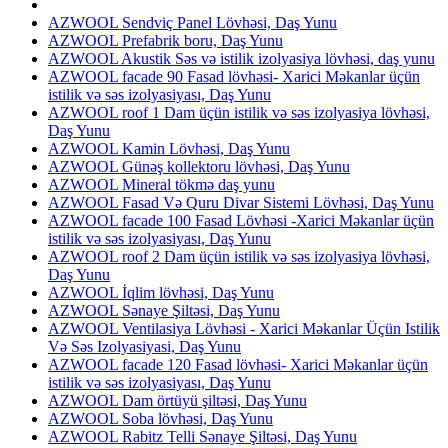
AZWOOL Sendviç Panel Lövhəsi, Daş Yunu
AZWOOL Prefabrik boru, Daş Yunu
AZWOOL Akustik Səs və istilik izolyasiya lövhəsi, daş yunu
AZWOOL facade 90 Fasad lövhəsi- Xarici Məkanlar üçün
istilik və səs izolyasiyası, Daş Yunu
AZWOOL roof 1 Dam üçün istilik və səs izolyasiya lövhəsi,
Daş Yunu
AZWOOL Kamin Lövhəsi, Daş Yunu
AZWOOL Günəş kollektoru lövhəsi, Daş Yunu
AZWOOL Mineral tökmə daş yunu
AZWOOL Fasad Və Quru Divar Sistemi Lövhəsi, Daş Yunu
AZWOOL facade 100 Fasad Lövhəsi -Xarici Məkanlar üçün
istilik və səs izolyasiyası, Daş Yunu
AZWOOL roof 2 Dam üçün istilik və səs izolyasiya lövhəsi,
Daş Yunu
AZWOOL İqlim lövhəsi, Daş Yunu
AZWOOL Sənaye Şiltəsi, Daş Yunu
AZWOOL Ventilasiya Lövhəsi - Xarici Məkanlar Üçün Istilik
Və Səs Izolyasiyasi, Daş Yunu
AZWOOL facade 120 Fasad lövhəsi- Xarici Məkanlar üçün
istilik və səs izolyasiyası, Daş Yunu
AZWOOL Dam örtüyü şiltəsi, Daş Yunu
AZWOOL Soba lövhəsi, Daş Yunu
AZWOOL Rabitz Telli Sənaye Şiltəsi, Daş Yunu