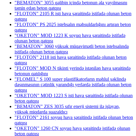
"BEMATON" 3055 qəlibin içində betonun əla yayılmasını
təmin edən beton qatqısı
"FLOTON" 2105 R isti hava şəraitində istifadə olunan beton
qatqısı
"FLOTON" PS 2025 istehsalın məhsuldarlığını artıran beton
qatqısı
"OKETON" MOD 1223 K soyuq hava şəraitində istifadə
olunan beton qatqısı
"BEMATON" 3060 yüksək müqavimətli beton istehsalında
istifadə olunan beton qatqısı
"FLOTON" 2118 isti hava şəraitində istifadə olunan beton
qatqısı
"FLOTON" MOD N tikinti yerində istənilən hava şəraitində
betonun qatılığını
"FLOMEL" S 100 super plastifikatorların məhlul şəklində
daşınmasının çətinlik yarandığı yerlərdə istifadə olunan beton
qatqısı
"OKETON" MOD 1223 S isti hava şəraitində istifadə olunan
beton qatqısı
"BEMATON" ZES 3035 sıfır enerji sistemi ilə işləyən,
yüksək miqdarda suazaldıcı
"FLOTON" 2161 soyuq hava şəraitində istifadə olunan beton
qatqısı
"OKETON" 1260 CN soyuq hava şəraitində istifadə olunan
beton qatqısı