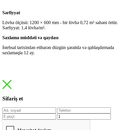
Sərfiyyat
Lövhə ölçüsü: 1200 × 600 mm - bir lövhə 0,72 m² sahəni örtür.
Sərfiyyat: 1,4 lövhə/m².
Saxlama müddəti və qaydası
İstehsal tarixindən etibarən düzgün şəraitdə və qablaşdırmada
saxlamaqla 12 ay.
Sifariş et