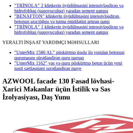
"TRİNOLA" 2 klinkerin üyüdülməsini intensivləşdirən və
hidrofobluq (suqovuculuq) yaradan sement qatqısı
"BENAFTON" klinkerin üyüdülməsini intensivləşdirən,
betonun axıcılığını və tutma müddətini artıran qatqı
"TRİNOLA" 1 klinkerin üyüdülməsini intensivləşdirən və
hidrofobluq (suqovuculuq) yaradan sement qatqısı
YERALTI İNŞAAT YARDIMÇI MƏHSULLARI
"UnterMix 1580 AL" püskürtmə üsulu ilə vurulan betonun
qurumasını sürətləndirən quru qarışıq
"UnterMix 1162" yaş və quru püskürtmə beton üçün yeni
nəsil sərtləşməni surətləndirən maye
AZWOOL facade 130 Fasad lövhəsi-
Xarici Məkanlar üçün İstilik və Səs
İzolyasiyası, Daş Yunu