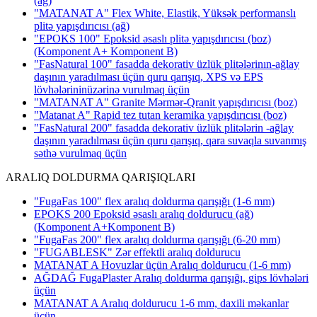
(ağ)
"MATANAT A" Flex White, Elastik, Yüksək performanslı
plitə yapışdırıcısı
(ağ)
"EPOKS 100" Epoksid əsaslı plitə yapışdırıcısı (boz)
(Komponent A+ Komponent B)
"FasNatural 100" fasadda dekorativ üzlük plitələrinın-ağlay
daşının yaradılması üçün quru qarışıq, XPS və EPS
lövhələrininüzərinə vurulmaq üçün
"MATANAT A" Granite Mərmər-Qranit yapışdırıcısı
(boz)
"Matanat A" Rapid tez tutan keramika yapışdırıcısı
(boz)
"FasNatural 200" fasadda dekorativ üzlük plitələrin -ağlay
daşının yaradılması üçün quru qarışıq, qara suvaqla suvanmış
səthə vurulmaq üçün
ARALIQ DOLDURMA QARIŞIQLARI
"FugaFas 100" flex aralıq doldurma qarışığı
(1-6 mm)
EPOKS 200 Epoksid əsaslı aralıq doldurucu (ağ)
(Komponent A+Komponent B)
"FugaFas 200" flex aralıq doldurma qarışığı
(6-20 mm)
"FUGABLESK" Zər effektli aralıq doldurucu
MATANAT A Hovuzlar üçün Aralıq doldurucu (1-6 mm)
AĞDAĞ FugaPlaster Aralıq doldurma qarışığı, gips lövhələri
üçün
MATANAT A Aralıq doldurucu 1-6 mm, daxili məkanlar
üçün