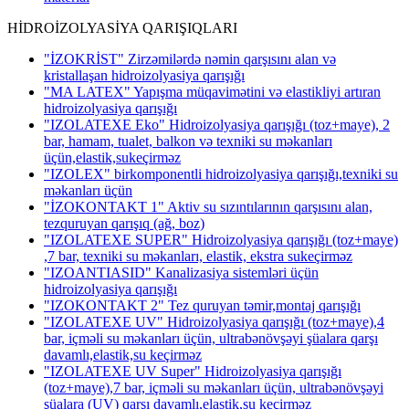
HİDROİZOLYASİYA QARIŞIQLARI
"İZOKRİST" Zirzəmilərdə nəmin qarşısını alan və
kristallaşan hidroizolyasiya qarışığı
"MA LATEX" Yapışma müqavimətini və elastikliyi artıran
hidroizolyasiya qarışığı
"IZOLATEXE Eko" Hidroizolyasiya qarışığı (toz+maye), 2
bar, hamam, tualet, balkon və texniki su məkanları
üçün,elastik,sukeçirməz
"IZOLEX" birkomponentli hidroizolyasiya qarışığı,texniki su
məkanları üçün
"İZOKONTAKT 1" Aktiv su sızıntılarının qarşısını alan,
tezquruyan qarışıq (ağ, boz)
"IZOLATEXE SUPER" Hidroizolyasiya qarışığı (toz+maye)
,7 bar, texniki su məkanları, elastik, ekstra sukeçirməz
"IZOANTIASID" Kanalizasiya sistemləri üçün
hidroizolyasiya qarışığı
"IZOKONTAKT 2" Tez quruyan təmir,montaj qarışığı
"IZOLATEXE UV" Hidroizolyasiya qarışığı (toz+maye),4
bar, içməli su məkanları üçün, ultrabənövşəyi şüalara qarşı
davamlı,elastik,su keçirməz
"IZOLATEXE UV Super" Hidroizolyasiya qarışığı
(toz+maye),7 bar, içməli su məkanları üçün, ultrabənövşəyi
şüalara (UV) qarşı davamlı,elastik,su keçirməz