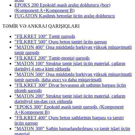
EPOKS 200 Epoksid əsaslı aralıq doldurucu (boz)
(Komponent A+Komponent B)
FUGATON Kəsilmiş betonlar üçün aralıq doldurucu
TƏMİR VƏ ANKRAJ QARIŞIQLARI
"FİLKRET 100" Təmir qarışığı
"FİLKRET 500" Quru beton təmiri üçün qarışıq
"MATON 400" Qısa müddətdə bərkiyən yüksək müqavimətli
təmir qarışığı
"FİLKRET 200" Təmir-montaj qarışığı
"MATON 100" Struktur təmir işləri üçün material, çatların
dərinliyi 4 sm-ə kimi olduqda
"MATON 500" Qısa müddətdə bərkiyən yüksək müqavimətli
təmir qarışığı, daha axıcı və daha müqavimətli
"FİLKRET 300" Divar boyasının alt səthinin bərpası üçün
plomb qarışığı
"MATON 200" Struktur təmir işləri üçün material, çatların
dərinliyi4 sm-dən çox olduqda
"EPOKS 300" Epoksid əsaslı təmir qarışığı, (Komponent
A+Komponent B)
"FİLKRET 400" Quru beton səthlərinin bərpası və təmiri
üçün qarışıq
"MATON 300" Səthin hamarlandırılması və təmir işləri üçün
material