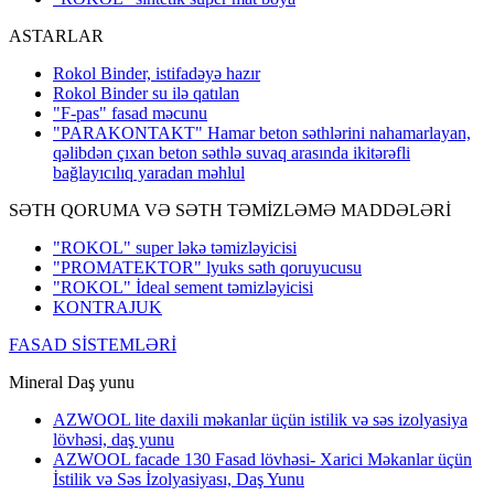
ASTARLAR
Rokol Binder, istifadəyə hazır
Rokol Binder su ilə qatılan
"F-pas" fasad məcunu
"PARAKONTAKT" Hamar beton səthlərini nahamarlayan,
qəlibdən çıxan beton səthlə suvaq arasında ikitərəfli
bağlayıcılıq yaradan məhlul
SƏTH QORUMA VƏ SƏTH TƏMİZLƏMƏ MADDƏLƏRİ
"ROKOL" super ləkə təmizləyicisi
"PROMATEKTOR" lyuks səth qoruyucusu
"ROKOL" İdeal sement təmizləyicisi
KONTRAJUK
FASAD SİSTEMLƏRİ
Mineral Daş yunu
AZWOOL lite daxili məkanlar üçün istilik və səs izolyasiya
lövhəsi, daş yunu
AZWOOL facade 130 Fasad lövhəsi- Xarici Məkanlar üçün
İstilik və Səs İzolyasiyası, Daş Yunu