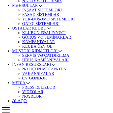
NAİLİYYƏTLƏRİMİZ
MƏHSULLAR
İNŞAAT SİSTEMLƏRİ
FASAD SİSTEMLƏRİ
YER-DÖŞƏMƏ SİSTEMLƏRİ
QATQI SİSTEMLƏRİ
USTALAR KLUBU
KLUBUN FƏALİYYƏTİ
GÖRÜŞ VƏ SEMİNARLAR
KAMPANİYALAR
KLUBA ÜZV OL
MÜŞTƏRİ XİDMƏTLƏRİ
SERVİS VƏ ÇATDIRILMA
UDUŞ KAMPANİYALARI
İNSAN RESURSLARI
NƏ ÜÇÜN MƏTANƏT A
VAKANSİYALAR
CV GÖNDƏR
MEDİA
PRESS RELİZLƏR
VİDEOLAR
NƏŞRLƏR
ƏLAQƏ