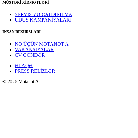
MÜŞTƏRİ XİDMƏTLƏRİ
SERVİS VƏ ÇATDIRILMA
UDUŞ KAMPANİYALARI
İNSAN RESURSLARI
NƏ ÜÇÜN MƏTANƏT A
VAKANSİYALAR
CV GÖNDƏR
ƏLAQƏ
PRESS RELİZLƏR
© 2026 Mətanət A