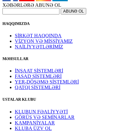
XƏBƏRLƏRƏ ABUNƏ OL
HAQQIMIZDA
ŞİRKƏT HAQQINDA
VİZYON VƏ MİSSİYAMIZ
NAİLİYYƏTLƏRİMİZ
MƏHSULLAR
İNŞAAT SİSTEMLƏRİ
FASAD SİSTEMLƏRİ
YER-DÖŞƏMƏ SİSTEMLƏRİ
QATQI SİSTEMLƏRİ
USTALAR KLUBU
KLUBUN FƏALİYYƏTİ
GÖRÜŞ VƏ SEMİNARLAR
KAMPANİYALAR
KLUBA ÜZV OL