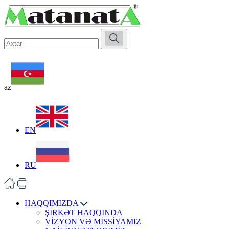
az
EN
RU
HAQQIMIZDA
ŞİRKƏT HAQQINDA
VİZYON VƏ MİSSİYAMIZ