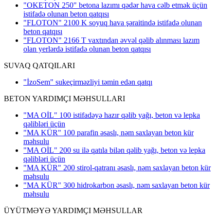
"OKETON 250" betona lazımı qədər hava cəlb etmək üçün
istifadə olunan beton qatqısı
"FLOTON" 2100 K soyuq hava şəraitində istifadə olunan
beton qatqısı
"FLOTON" 2166 T vaxtından əvvəl qəlib alınması lazım
olan yerlərdə istifadə olunan beton qatqısı
SUVAQ QATQILARI
"İzoSem" sukeçirməzliyi təmin edən qatqı
BETON YARDIMÇI MƏHSULLARI
"MA OİL" 100 istifadəyə hazır qəlib yağı, beton və lepka
qəlibləri üçün
"MA KÜR" 100 parafin əsaslı, nəm saxlayan beton kür
məhsulu
"MA OİL" 200 su ilə qatıla bilən qəlib yağı, beton və lepka
qəlibləri üçün
"MA KÜR" 200 stirol-qatranı əsaslı, nəm saxlayan beton kür
məhsulu
"MA KÜR" 300 hidrokarbon əsaslı, nəm saxlayan beton kür
məhsulu
ÜYÜTMƏYƏ YARDIMÇI MƏHSULLAR