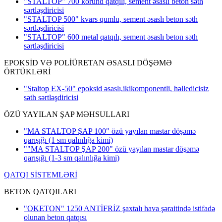
"STALTOP" 700 korund qatqılı, sement əsaslı beton səth
sərtləşdiricisi
"STALTOP 500" kvars qumlu, sement əsaslı beton səth
sərtləşdiricisi
"STALTOP" 600 metal qatqılı, sement əsaslı beton səth
sərtləşdiricisi
EPOKSİD VƏ POLİÜRETAN ƏSASLI DÖŞƏMƏ
ÖRTÜKLƏRİ
"Staltop EX-50" epoksid əsaslı,ikikomponentli, həlledicisiz
səth sərtləşdiricisi
ÖZÜ YAYILAN ŞAP MƏHSULLARI
"MA STALTOP ŞAP 100" özü yayılan mastar döşəmə
qarışığı
(1 sm qalınlığa kimi)
""MA STALTOP ŞAP 200" özü yayılan mastar döşəmə
qarışığı
(1-3 sm qalınlığa kimi)
QATQI SİSTEMLƏRİ
BETON QATQILARI
"OKETON" 1250 ANTİFRİZ şaxtalı hava şəraitində istifadə
olunan beton qatqısı