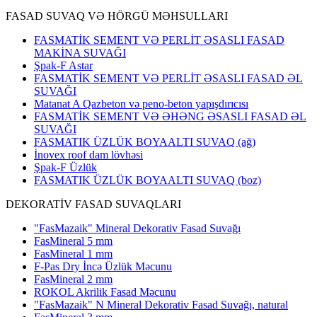
FASAD SUVAQ VƏ HÖRGÜ MƏHSULLARI
FASMATİK SEMENT VƏ PERLİT ƏSASLI FASAD
MAKİNA SUVAĞI
Şpak-F Astar
FASMATİK SEMENT VƏ PERLİT ƏSASLI FASAD ƏL
SUVAĞI
Matanat A Qazbeton və peno-beton yapışdırıcısı
FASMATİK SEMENT VƏ ƏHƏNG ƏSASLI FASAD ƏL
SUVAĞI
FASMATIK ÜZLÜK BOYAALTI SUVAQ (ağ)
İnovex roof dam lövhəsi
Şpak-F Üzlük
FASMATIK ÜZLÜK BOYAALTI SUVAQ (boz)
DEKORATİV FASAD SUVAQLARI
"FasMazaik" Mineral Dekorativ Fasad Suvağı
FasMineral 5 mm
FasMineral 1 mm
F-Pas Dry İncə Üzlük Məcunu
FasMineral 2 mm
ROKOL Akrilik Fasad Məcunu
"FasMazaik" N Mineral Dekorativ Fasad Suvağı, natural