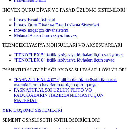
FasMineral 3 mm
İNOVEX QURU DİVAR VƏ FASAD ÜZLƏMƏ SİSTEMLƏRİ
İnovex Fasad lövhələri
İnovex Quru Divar və Fasad üzləmə Sistemləri
İnovex ikiqat çöl divar sistemi
Matanat A-dan İnnovasiya: İnovex
TERMOİZOLYASİYA MƏHSULLARI VƏ AKSESUARLARI
"PENOFLEX 5" istilik izolyasiya lövhələri üçün yapışdırıcı
"PENOFLEX 8" istilik izolyasiya lövhələri üçün suvaq
FASNATURAL-TƏBİİ AĞLAY ƏSASLI FASAD LÖVHƏLƏRİ
"FASNATURAL 400" Qəliblərdə tökmə üsulu ilə bəzək
məmulatlarının hazırlanması üçün quru qarışıq
FASNATURAL 500 ÜZLÜK PLİTƏ VƏ
PADUQALARIN HAZIRLANILMASI ÜÇÜN
MATERİAL
YER-DÖŞƏMƏ SİSTEMLƏRİ
SEMENT ƏSASLI SƏTH SƏTHLƏŞDİRİCİLƏRİ