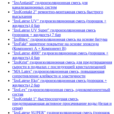
"İzoAntiasid" гидроизоляционная смесь для
канализационных систем
"İzoKontakt 2" ремонтно-монтажная смесь быстрого
высыхания
"İzoLatexe UV" гидроизоляционная смесь (порошок +
жидкость)
4 бар
"İzoLatexe UV Super" гидроизоляционная смесь
(порошок + жидкость)
7 бар
"İzoBitex" гидроизоляционная смесь на основе битума
"İzoFakt" защитное покрытие на основе эпоксида
(Компонент А + Компонент В)
"İzoLatexe 4000" гидроизоляционная смесь (порошок +
жидкость)
4 бар
"İzoKrist" гидроизоляционная смесь для предотвращения
сырости в подвалах с последующей кристаллизацией
"MA Latex" гидроизоляционная смесь, повышающая
сопротивление клейкости и эластичности
"İzoLatexe Eko" гидроизоляционная смесь (порошок +
жидкость)
2 бар
"İzoLex" гидроизоляционная смесь, однокомпонентный
состав
"İzoKontakt 1" быстросохнущая смесь,
предотвращающая активное просачивание воды
(белая и
серая)
"İzoLatexe SUPER" гидроизоляционная смесь (порошок