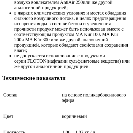
воздухо вовлекателем AntiAir 250или же другой
аналогичной продукцией;
в жарких климатических условиях и местах обладания
сильного воздушного потока, в целях предотвращения
испарения воды в составе бетона и увеличения
прочности продукт может быть использован вместе с
соответствующим продуктом MA Kür 100, MA Kür
200и MA Kür 300 или же другой аналогичной
продукцией, которые обладают свойствами сохранения
влаги;
не допускается использование с продуктами
серии FLOTON(нафталин сульфанатовые вещества) или
же другой аналогичной продукцией.
Технические показатели
Состав
на основе поликарбоксилового
эфира
Цвет
коричневый
Плотность
1,06 – 1,07 кг / л