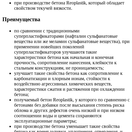
при производстве бетона Reoplastik, который обладает
свойством текучей вязкости.
Преимущества
по сравнении с традиционными
суперпластификаторами (нафталин сульфанатовые
вещества или же меламин сульфанатовые вещества), при
применении новейших поколений
суперпластификаторов улучшаютя такие
характеристики бетона как начальная и конечная
прочность, сопротивление нанесения, клейкости к
стальным конструкциям, не проницаемость;
улучшает такие свойства бетона как сопротивление к
карбонатизации и хлорным ионам, стойкости к
воздействию агрессивных химических веществ,
характеристики сжатия и растяжения при охлаждении
бетона;
получаемый бетон Reoplastik, у которого по сравнению с
бетонами без добавки после высыхания степень риска
облома и других дефектов очень низкий и при низком
соотношении воды и цемента сохраняются
эксплуатационные параметры;
при производстве бетона уменьшает такие свойства
бетона как время заливки, уплотнения, отвердения, и