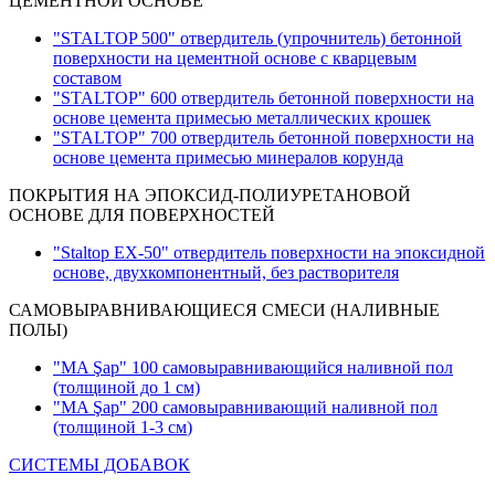
ЦЕМЕНТНОЙ ОСНОВЕ
"STALTOP 500" отвердитель (упрочнитель) бетонной
поверхности на цементной основе с кварцевым
составом
"STALTOP" 600 отвердитель бетонной поверхности на
основе цемента примесью металлических крошек
"STALTOP" 700 отвердитель бетонной поверхности на
основе цемента примесью минералов корунда
ПОКРЫТИЯ НА ЭПОКСИД-ПОЛИУРЕТАНОВОЙ
ОСНОВЕ ДЛЯ ПОВЕРХНОСТЕЙ
"Staltop EX-50" отвердитель поверхности на эпоксидной
основе, двухкомпонентный, без растворителя
САМОВЫРАВНИВАЮЩИЕСЯ СМЕСИ (НАЛИВНЫЕ
ПОЛЫ)
"MA Şap" 100 самовыравнивающийся наливной пол
(толщиной до 1 см)
"MA Şap" 200 самовыравнивающий наливной пол
(толщиной 1-3 см
)
СИСТЕМЫ ДОБАВОК