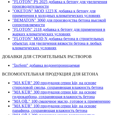
"FLOTON" PS 2025 добавка к бетону для увеличения
производительности
"OKETON" MOD 1223 K добавка к бетону для
применения в холодных климатических условиях
"BEMATON" 3060 для производства бетона высокой
сопротивляемости
"FLOTON" 2118 добавка к бетону для применения в
жарких климатических условиях
"FLOTON" MOD N добавка бетона в строительных
объектах для увеличения вязкости бетона в любых
климатических условиях
ДОБАВКИ ДЛЯ СТРОИТЕЛЬНЫХ РАСТВОРОВ
"İzoSem" добавка водонепроницаемая
ВСПОМОГАТЕЛЬНАЯ ПРОДУКЦИЯ ДЛЯ БЕТОНА
"MA KÜR" 200 продукция серии kür, на основе
стироловой смолы, сохраняющая влажность бетона
"MA KÜR" 300 продукция серии kür, на основе
гидрокарбона, сохраняющая влажность бетона
"MA OİL" 100 смазочное масло, готовое к применению
"MA KÜR" 100 продукция серии kür, на основе
парафина, сохраняющая влажность бетона