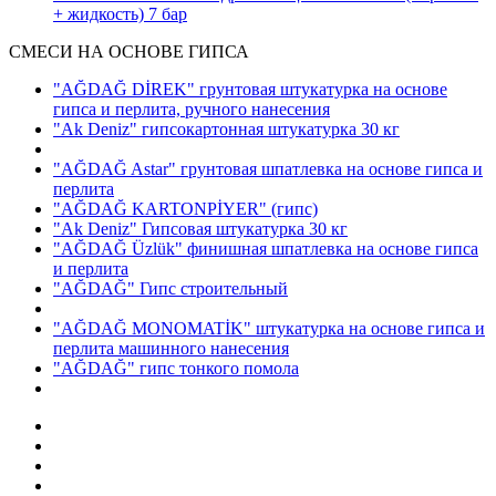
+ жидкость)
7 бар
СМЕСИ НА ОСНОВЕ ГИПСА
"AĞDAĞ DİREK" грунтовая штукатурка на основе
гипса и перлита, ручного нанесения
"Ak Deniz" гипсокартонная штукатурка 30 кг
"AĞDAĞ Astar" грунтовая шпатлевка на основе гипса и
перлита
"AĞDAĞ KARTONPİYER"
(гипс)
"Ak Deniz" Гипсовая штукатурка 30 кг
"AĞDAĞ Üzlük" финишная шпатлевка на основе гипса
и перлита
"AĞDAĞ" Гипс строительный
"AĞDAĞ MONOMATİK" штукатурка на основе гипса и
перлита машинного нанесения
"AĞDAĞ" гипс тонкого помола