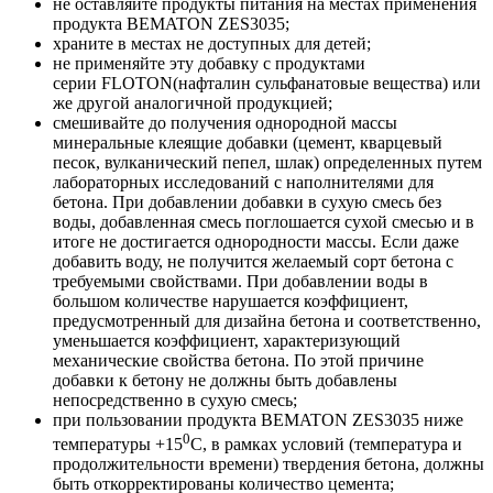
не оставляйте продукты питания на местах применения
продукта BEMATON ZES3035;
храните в местах не доступных для детей;
не применяйте эту добавку с продуктами
серии FLOTON(нафталин сульфанатовые вещества) или
же другой аналогичной продукцией;
смешивайте до получения однородной массы
минеральные клеящие добавки (цемент, кварцевый
песок, вулканический пепел, шлак) определенных путем
лабораторных исследований с наполнителями для
бетона. При добавлении добавки в сухую смесь без
воды, добавленная смесь поглошается сухой смесью и в
итоге не достигается однородности массы. Если даже
добавить воду, не получится желаемый сорт бетона с
требуемыми свойствами. При добавлении воды в
большом количестве нарушается коэффициент,
предусмотренный для дизайна бетона и соответственно,
уменьшается коэффициент, характеризующий
механические свойства бетона. По этой причине
добавки к бетону не должны быть добавлены
непосредственно в сухую смесь;
при пользовании продукта BEMATON ZES3035 ниже
0
температуры +15
С, в рамках условий (температура и
продолжительности времени) твердения бетона, должны
быть откорректированы количество цемента;