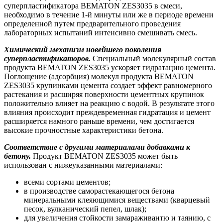
суперпластификатора BEMATON ZES3035 в смеси,
необходимо в течение 1-й минуты или же в периоде времени
определенной путем предварительного проведения
лабораторных испытаний интенсивно смешивать смесь.
Химический механизм новейшего поколения
суперпластификаторов.
Специальный молекулярный состав
продукта BEMATON ZES3035 ускоряет гидратацию цемента.
Поглощение (адсорбция) молекул продукта BEMATON
ZES3035 крупинками цемента создает эффект равномерного
растекания и расширяя поверхности цементных крупинок
положительно влияет на реакцию с водой. В результате этого
влияния происходит преждевременная гидратация и цемент
расширяется намного раньше времени, чем достигается
высокие прочностные характеристики бетона.
Соответствие с другими материалами добавками к
бетону.
Продукт BEMATON ZES3035 может быть
использован с нижеуказанными материалами:
всеми сортами цементов;
в производстве саморастекающегося бетона
минеральными клеяющимися веществами (кварцевый
песок, вулканический пепел, шлак);
для увеличения стойкости замараживантю и таянию, с