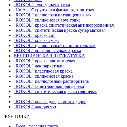
"ROKOL" текстурная краска
"UniAstar" грунтовка фасадная, защитная
"ROKOL" целлюлозный глянцевый лак
"ROKOL" силиконовая грунтовка
"ROKOL" краска синтетическая антикоррозионная
"ROKOL" синтетическая краска супер матовая
"ROKOL" краска сил
"ROKOL" краска сутут
"ROKOL" целлюлозный наполнитель лак
"ROKOL" роскошная яркая краска
ВЕНЕЦИАНСКАЯ ШТУКАТУРКА
"ROKOL" краска алюминиевая
"ROKOL" лак паркетный
"ROKOL" пластиковая краска
"ROKOL" силиконовая краска
"ROKOL" целлюлозный растворитель
"ROKOL" защитный лак для дерева
"ROKOL" синтетическая краска глянцевая
"ROKOL" краска для разметки дорог
"ROKOL" лак для яхт
ГРУНТОВКИ
"F-pas" фасадная паста