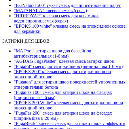
"FasNatural 500" сухая смесь для приготовления падуг
"MATANAT A" клеевая смесь
(серая)
"HİDROYAP" клеевая смесь для керамики,
водонепроницаемая
(серая)
"EPOKS 100 white" клеевая смесь на эпоксидной основе,
для керамики
ЗАТИРКИ ДЛЯ ШВОВ
"MA Pool" затирка швов для бассейнов,
антибактериальная
(1-6 мм)
"AĞDAĞ FugaPlaster" клеевая смесь затирки швов
"FugaFil" смесь для затирки швов
(ширина шва 1-6 мм)
"EPOKS 200" клеевая смесь для затирки швов на
эпоксидной основе
"Fugaton" для затирки швов поверхностей упрочненных
отвердителями бетона
"FugaFas 100" смесь для затирки швов на фасадах
(ширина шва 1-6 мм)
"EPOKS 200 White" клеевая смесь для затирки швов на
эпоксидной основе
"FugaFas 200" смесь для затирки швов на фасадах
(ширина шва 6-20 мм)
"FugaBlesk" клеевая смесь для затирки швов с эффектом
позолоты на основе эпоксида