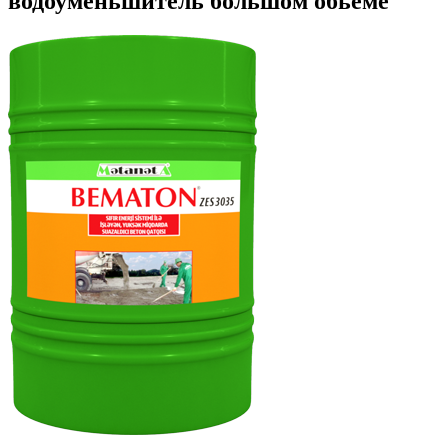
водоуменьшитель большом обьеме