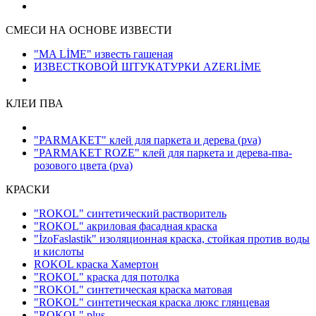
СМЕСИ НА ОСНОВЕ ИЗВЕСТИ
"MA LİME" известь гашеная
ИЗВЕСТКОВОЙ ШТУКАТУРКИ AZERLİME
КЛЕИ ПВА
"PARMAKET" клей для паркета и дерева
(pva)
"PARMAKET ROZE" клей для паркета и дерева-пва-
розового цвета
(pva)
КРАСКИ
"ROKOL" синтетический растворитель
"ROKOL" акриловая фасадная краска
"İzoFaslastik" изоляционная краска, стойкая против воды
и кислоты
ROKOL краска Хамертон
"ROKOL" краска для потолка
"ROKOL" синтетическая краска матовая
"ROKOL" синтетическая краска люкс глянцевая
"ROKOL" plus