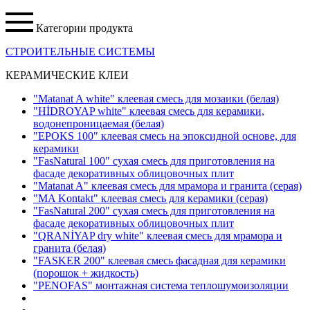
Категории продукта
СТРОИТЕЛЬНЫЕ СИСТЕМЫ
КЕРАМИЧЕСКИЕ КЛЕИ
"Matanat A white" клеевая смесь для мозаики
(белая)
"HİDROYAP white" клеевая смесь для керамики,
водонепроницаемая
(белая)
"EPOKS 100" клеевая смесь на эпоксидной основе, для
керамики
"FasNatural 100" сухая смесь для приготовления на
фасаде декоративных облицовочных плит
"Matanat A" клеевая смесь для мрамора и гранита
(серая)
"MA Kontakt" клеевая смесь для керамики
(серая)
"FasNatural 200" сухая смесь для приготовления на
фасаде декоративных облицовочных плит
"QRANİYAP dry white" клеевая смесь для мрамора и
гранита
(белая)
"FASKER 200" клеевая смесь фасадная для керамики
(порошок + жидкость)
"PENOFAS" монтажная система теплошумоизоляции