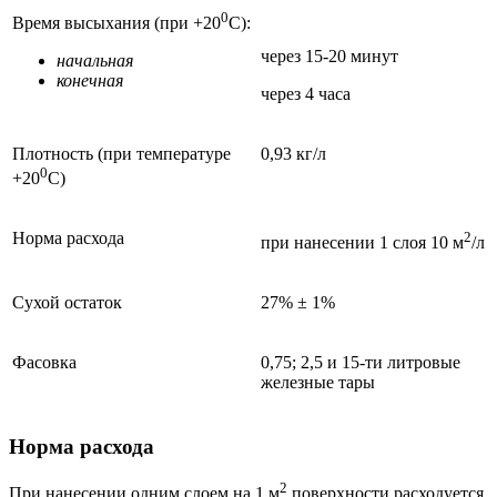
0
Время высыхания (при +20
С):
через 15-20 минут
начальная
конечная
через 4 часа
Плотность (при температуре
0,93 кг/л
0
+20
С)
Норма расхода
2
при нанесении 1 слоя 10 м
/л
Сухой остаток
27% ± 1%
Фасовка
0,75; 2,5 и 15-ти литровые
железные тары
Норма расхода
2
При нанесении одним слоем на 1 м
поверхности расходуется