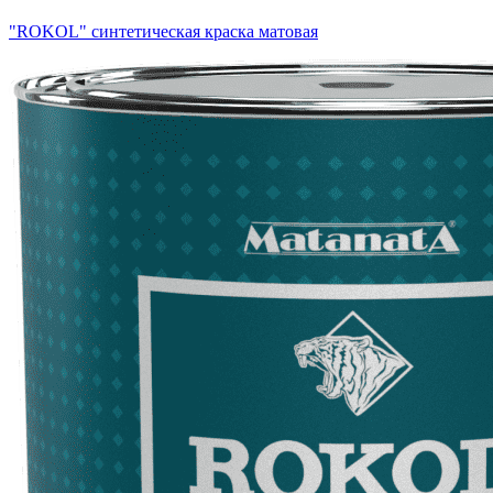
"ROKOL" синтетическая краска матовая