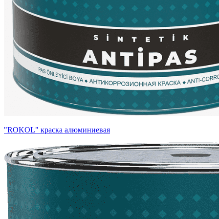
"ROKOL" краска алюминиевая