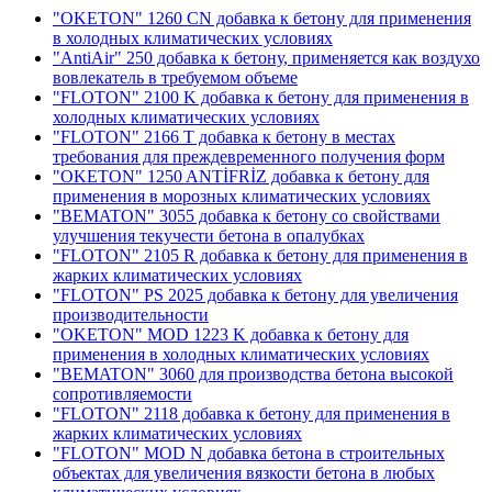
"OKETON" 1260 CN добавка к бетону для применения
в холодных климатических условиях
"AntiAir" 250 добавка к бетону, применяется как воздухо
вовлекатель в требуемом объеме
"FLOTON" 2100 K добавка к бетону для применения в
холодных климатических условиях
"FLOTON" 2166 T добавка к бетону в местах
требования для преждевременного получения форм
"OKETON" 1250 ANTİFRİZ добавка к бетону для
применения в морозных климатических условиях
"BEMATON" 3055 добавка к бетону со свойствами
улучшения текучести бетона в опалубках
"FLOTON" 2105 R добавка к бетону для применения в
жарких климатических условиях
"FLOTON" PS 2025 добавка к бетону для увеличения
производительности
"OKETON" MOD 1223 K добавка к бетону для
применения в холодных климатических условиях
"BEMATON" 3060 для производства бетона высокой
сопротивляемости
"FLOTON" 2118 добавка к бетону для применения в
жарких климатических условиях
"FLOTON" MOD N добавка бетона в строительных
объектах для увеличения вязкости бетона в любых