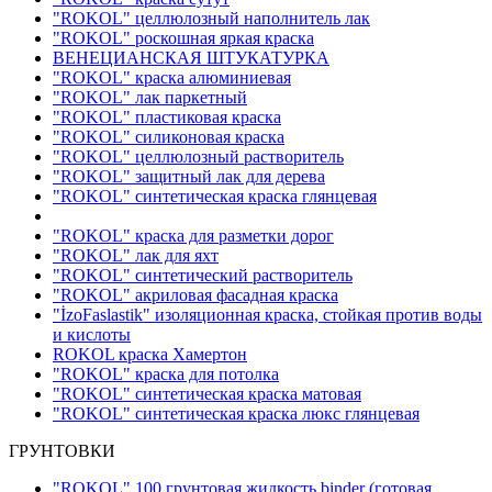
"ROKOL" целлюлозный наполнитель лак
"ROKOL" роскошная яркая краска
ВЕНЕЦИАНСКАЯ ШТУКАТУРКА
"ROKOL" краска алюминиевая
"ROKOL" лак паркетный
"ROKOL" пластиковая краска
"ROKOL" силиконовая краска
"ROKOL" целлюлозный растворитель
"ROKOL" защитный лак для дерева
"ROKOL" синтетическая краска глянцевая
"ROKOL" краска для разметки дорог
"ROKOL" лак для яхт
"ROKOL" синтетический растворитель
"ROKOL" акриловая фасадная краска
"İzoFaslastik" изоляционная краска, стойкая против воды
и кислоты
ROKOL краска Хамертон
"ROKOL" краска для потолка
"ROKOL" синтетическая краска матовая
"ROKOL" синтетическая краска люкс глянцевая
ГРУНТОВКИ
"ROKOL" 100 грунтовая жидкость binder (готовая