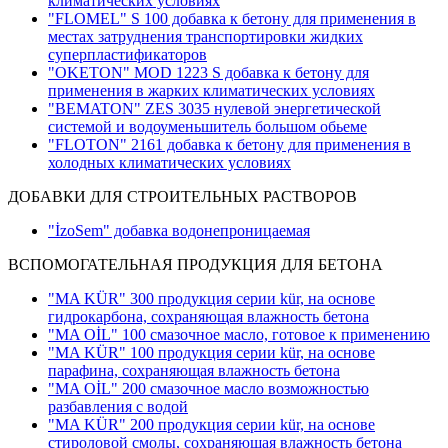
климатических условиях
"FLOMEL" S 100 добавка к бетону для применения в
местах затруднения транспортировки жидких
суперпластификаторов
"OKETON" MOD 1223 S добавка к бетону для
применения в жарких климатических условиях
"BEMATON" ZES 3035 нулевой энергетической
системой и водоуменьшитель большом обьеме
"FLOTON" 2161 добавка к бетону для применения в
холодных климатических условиях
ДОБАВКИ ДЛЯ СТРОИТЕЛЬНЫХ РАСТВОРОВ
"İzoSem" добавка водонепроницаемая
ВСПОМОГАТЕЛЬНАЯ ПРОДУКЦИЯ ДЛЯ БЕТОНА
"MA KÜR" 300 продукция серии kür, на основе
гидрокарбона, сохраняющая влажность бетона
"MA OİL" 100 смазочное масло, готовое к применению
"MA KÜR" 100 продукция серии kür, на основе
парафина, сохраняющая влажность бетона
"MA OİL" 200 смазочное масло возможностью
разбавления с водой
"MA KÜR" 200 продукция серии kür, на основе
стироловой смолы, сохраняющая влажность бетона