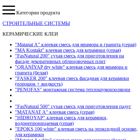
Категории продукта
СТРОИТЕЛЬНЫЕ СИСТЕМЫ
КЕРАМИЧЕСКИЕ КЛЕИ
"Matanat A" клеевая смесь для мрамора и гранита
(серая)
"MA Kontakt" клеевая смесь для керамики
(серая)
"FasNatural 200" сухая смесь для приготовления на
фасаде декоративных облицовочных плит
"QRANİYAP dry white" клеевая смесь для мрамора и
гранита
(белая)
"FASKER 200" клеевая смесь фасадная для керамики
(порошок + жидкость)
"PENOFAS" монтажная система теплошумоизоляции
"FasNatural 500" сухая смесь для приготовления падуг
"MATANAT A" клеевая смесь
(серая)
"HİDROYAP" клеевая смесь для керамики,
водонепроницаемая
(серая)
"EPOKS 100 white" клеевая смесь на эпоксидной основе,
для керамики