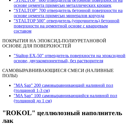
"STALTOP" 600 отвердитель бетонной поверхности на
основе цемента примесью металлических крошек
"STALTOP" 700 отвердитель бетонной поверхности на
основе цемента примесью минералов корунда
"STALTOP 500" отвердитель (упрочнитель) бетонной
поверхности на цементной основе с кварцевым
составом
ПОКРЫТИЯ НА ЭПОКСИД-ПОЛИУРЕТАНОВОЙ
ОСНОВЕ ДЛЯ ПОВЕРХНОСТЕЙ
"Staltop EX-50" отвердитель поверхности на эпоксидной
основе, двухкомпонентный, без растворителя
САМОВЫРАВНИВАЮЩИЕСЯ СМЕСИ (НАЛИВНЫЕ
ПОЛЫ)
"MA Şap" 200 самовыравнивающий наливной пол
(толщиной 1-3 см
)
"MA Şap" 100 самовыравнивающийся наливной пол
(толщиной до 1 см)
"ROKOL" целлюлозный наполнитель
лак