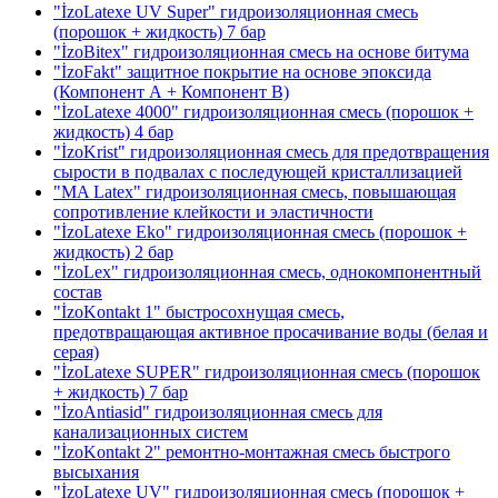
"İzoLatexe UV Super" гидроизоляционная смесь
(порошок + жидкость)
7 бар
"İzoBitex" гидроизоляционная смесь на основе битума
"İzoFakt" защитное покрытие на основе эпоксида
(Компонент А + Компонент В)
"İzoLatexe 4000" гидроизоляционная смесь (порошок +
жидкость)
4 бар
"İzoKrist" гидроизоляционная смесь для предотвращения
сырости в подвалах с последующей кристаллизацией
"MA Latex" гидроизоляционная смесь, повышающая
сопротивление клейкости и эластичности
"İzoLatexe Eko" гидроизоляционная смесь (порошок +
жидкость)
2 бар
"İzoLex" гидроизоляционная смесь, однокомпонентный
состав
"İzoKontakt 1" быстросохнущая смесь,
предотвращающая активное просачивание воды
(белая и
серая)
"İzoLatexe SUPER" гидроизоляционная смесь (порошок
+ жидкость)
7 бар
"İzoAntiasid" гидроизоляционная смесь для
канализационных систем
"İzoKontakt 2" ремонтно-монтажная смесь быстрого
высыхания
"İzoLatexe UV" гидроизоляционная смесь (порошок +