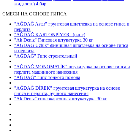
жидкость)
4 бар
СМЕСИ НА ОСНОВЕ ГИПСА
"AĞDAĞ Astar" грунтовая шпатлевка на основе гипса и
перлита
"AĞDAĞ KARTONPİYER"
(гипс)
"Ak Deniz" Гипсовая штукатурка 30 кг
"AĞDAĞ Üzlük" финишная шпатлевка на основе гипса
и перлита
"AĞDAĞ" Гипс строительный
"AĞDAĞ MONOMATİK" штукатурка на основе гипса и
перлита машинного нанесения
"AĞDAĞ" гипс тонкого помола
"AĞDAĞ DİREK" грунтовая штукатурка на основе
гипса и перлита, ручного нанесения
"Ak Deniz" гипсокартонная штукатурка 30 кг