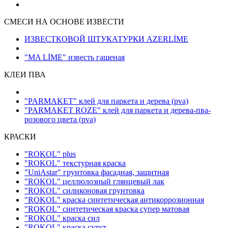
СМЕСИ НА ОСНОВЕ ИЗВЕСТИ
ИЗВЕСТКОВОЙ ШТУКАТУРКИ AZERLİME
"MA LİME" известь гашеная
КЛЕИ ПВА
"PARMAKET" клей для паркета и дерева
(pva)
"PARMAKET ROZE" клей для паркета и дерева-пва-
розового цвета
(pva)
КРАСКИ
"ROKOL" plus
"ROKOL" текстурная краска
"UniAstar" грунтовка фасадная, защитная
"ROKOL" целлюлозный глянцевый лак
"ROKOL" силиконовая грунтовка
"ROKOL" краска синтетическая антикоррозионная
"ROKOL" синтетическая краска супер матовая
"ROKOL" краска сил
"ROKOL" краска сутут