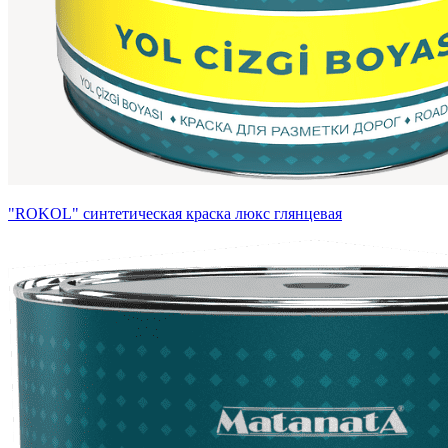
"ROKOL" синтетическая краска люкс глянцевая