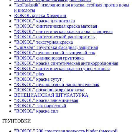
"İzoFaslastik" изоляционная краска, стойкая против воды
и кислоты
ROKOL краска Хамертон
"ROKOL" краска для потолка
"ROKOL" синтетическая краска матовая
"ROKOL" синтетическая краска люкс глянцевая
"ROKOL" синтетический растворитель
"ROKOL" текстурная краска
"UniAstar" грунтовка фасадная, защитная
"ROKOL" целлюлозный глянцевый лак
"ROKOL" силиконовая грунтовка
"ROKOL" краска синтетическая антикоррозионная
"ROKOL" синтетическая краска супер матовая
"ROKOL" plus
"ROKOL" краска сутут
"ROKOL" целлюлозный наполнитель лак
"ROKOL" роскошная яркая краска
ВЕНЕЦИАНСКАЯ ШТУКАТУРКА
"ROKOL" краска алюминиевая
"ROKOL" лак паркетный
"ROKOL" краска сил
ГРУНТОВКИ
"ROKOL" 200 грунтовая жидкость binder (высокой