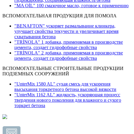
гидрокарбона, сохраняющая влажность бетона
"MA OİL" 100 смазочное масло, готовое к применению
ВСПОМОГАТЕЛЬНАЯ ПРОДУКЦИЯ ДЛЯ ПОМОЛА
"BENAFTON" ускоряет размалывание клинкера,
улучшает свойства текучести и увеличивает время
схватывания бетона
"TRİNOLA" 1 добавка, применяемая в производстве
цемента, создает гидрофобные свойства
"TRİNOLA" 2 добавка, применяемая в производстве
цемента, создает гидрофобные свойства
ВСПОМОГАТЕЛЬНЫЕ СТРОИТЕЛЬНЫЕ ПРОДУКЦИИ
ПОДЗЕМНЫХ СООРУЖЕНИЙ
"UnterMix 1580 AL" сухая смесь для ускорения
высыхания торкретного бетона высокой вязкости
"UnterMix 1162 AL" жидкость, ускоряющая процесс
твердения нового поколения для влажного и сухого
торкрет бетона