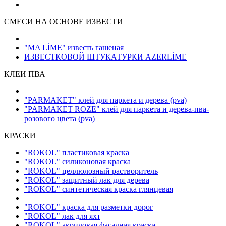
СМЕСИ НА ОСНОВЕ ИЗВЕСТИ
"MA LİME" известь гашеная
ИЗВЕСТКОВОЙ ШТУКАТУРКИ AZERLİME
КЛЕИ ПВА
"PARMAKET" клей для паркета и дерева
(pva)
"PARMAKET ROZE" клей для паркета и дерева-пва-
розового цвета
(pva)
КРАСКИ
"ROKOL" пластиковая краска
"ROKOL" силиконовая краска
"ROKOL" целлюлозный растворитель
"ROKOL" защитный лак для дерева
"ROKOL" синтетическая краска глянцевая
"ROKOL" краска для разметки дорог
"ROKOL" лак для яхт
"ROKOL" акриловая фасадная краска