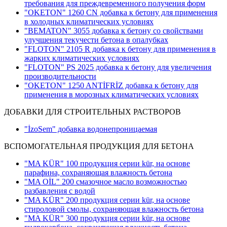
требования для преждевременного получения форм
"OKETON" 1260 CN добавка к бетону для применения
в холодных климатических условиях
"BEMATON" 3055 добавка к бетону со свойствами
улучшения текучести бетона в опалубках
"FLOTON" 2105 R добавка к бетону для применения в
жарких климатических условиях
"FLOTON" PS 2025 добавка к бетону для увеличения
производительности
"OKETON" 1250 ANTİFRİZ добавка к бетону для
применения в морозных климатических условиях
ДОБАВКИ ДЛЯ СТРОИТЕЛЬНЫХ РАСТВОРОВ
"İzoSem" добавка водонепроницаемая
ВСПОМОГАТЕЛЬНАЯ ПРОДУКЦИЯ ДЛЯ БЕТОНА
"MA KÜR" 100 продукция серии kür, на основе
парафина, сохраняющая влажность бетона
"MA OİL" 200 смазочное масло возможностью
разбавления с водой
"MA KÜR" 200 продукция серии kür, на основе
стироловой смолы, сохраняющая влажность бетона
"MA KÜR" 300 продукция серии kür, на основе