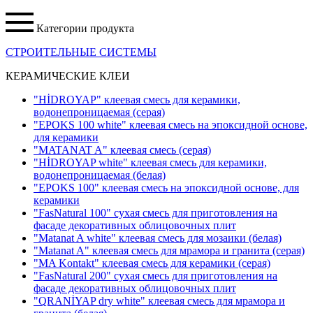
Категории продукта
СТРОИТЕЛЬНЫЕ СИСТЕМЫ
КЕРАМИЧЕСКИЕ КЛЕИ
"HİDROYAP" клеевая смесь для керамики,
водонепроницаемая
(серая)
"EPOKS 100 white" клеевая смесь на эпоксидной основе,
для керамики
"MATANAT A" клеевая смесь
(серая)
"HİDROYAP white" клеевая смесь для керамики,
водонепроницаемая
(белая)
"EPOKS 100" клеевая смесь на эпоксидной основе, для
керамики
"FasNatural 100" сухая смесь для приготовления на
фасаде декоративных облицовочных плит
"Matanat A white" клеевая смесь для мозаики
(белая)
"Matanat A" клеевая смесь для мрамора и гранита
(серая)
"MA Kontakt" клеевая смесь для керамики
(серая)
"FasNatural 200" сухая смесь для приготовления на
фасаде декоративных облицовочных плит
"QRANİYAP dry white" клеевая смесь для мрамора и