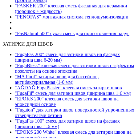
гранита
(белая)
"FASKER 200" клеевая смесь фасадная для керамики
(порошок + жидкость)
"PENOFAS" монтажная система теплошумоизоляции
"FasNatural 500" сухая смесь для приготовления падуг
ЗАТИРКИ ДЛЯ ШВОВ
"FugaFas 200" смесь для затирки швов на фасадах
(ширина шва 6-20 мм)
"FugaBlesk" клеевая смесь для затирки швов с эффектом
позолоты на основе эпоксида
"MA Pool" затирка швов для бассейнов,
антибактериальная
(1-6 мм)
"AĞDAĞ FugaPlaster" клеевая смесь затирки швов
"FugaFil" смесь для затирки швов
(ширина шва 1-6 мм)
"EPOKS 200" клеевая смесь для затирки швов на
эпоксидной основе
"Fugaton" для затирки швов поверхностей упрочненных
отвердителями бетона
"FugaFas 100" смесь для затирки швов на фасадах
(ширина шва 1-6 мм)
"EPOKS 200 White" клеевая смесь для затирки швов на
эпоксидной основе