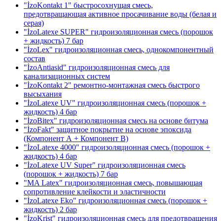
"İzoKontakt 1" быстросохнущая смесь,
предотвращающая активное просачивание воды
(белая и
серая)
"İzoLatexe SUPER" гидроизоляционная смесь (порошок
+ жидкость)
7 бар
"İzoLex" гидроизоляционная смесь, однокомпонентный
состав
"İzoAntiasid" гидроизоляционная смесь для
канализационных систем
"İzoKontakt 2" ремонтно-монтажная смесь быстрого
высыхания
"İzoLatexe UV" гидроизоляционная смесь (порошок +
жидкость)
4 бар
"İzoBitex" гидроизоляционная смесь на основе битума
"İzoFakt" защитное покрытие на основе эпоксида
(Компонент А + Компонент В)
"İzoLatexe 4000" гидроизоляционная смесь (порошок +
жидкость)
4 бар
"İzoLatexe UV Super" гидроизоляционная смесь
(порошок + жидкость)
7 бар
"MA Latex" гидроизоляционная смесь, повышающая
сопротивление клейкости и эластичности
"İzoLatexe Eko" гидроизоляционная смесь (порошок +
жидкость)
2 бар
"İzoKrist" гидроизоляционная смесь для предотвращения