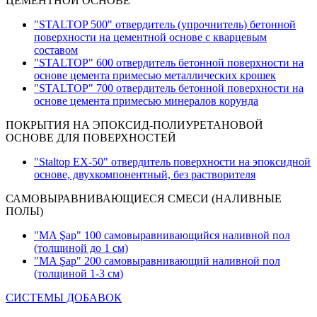
ЦЕМЕНТНОЙ ОСНОВЕ
"STALTOP 500" отвердитель (упрочнитель) бетонной
поверхности на цементной основе с кварцевым
составом
"STALTOP" 600 отвердитель бетонной поверхности на
основе цемента примесью металлических крошек
"STALTOP" 700 отвердитель бетонной поверхности на
основе цемента примесью минералов корунда
ПОКРЫТИЯ НА ЭПОКСИД-ПОЛИУРЕТАНОВОЙ
ОСНОВЕ ДЛЯ ПОВЕРХНОСТЕЙ
"Staltop EX-50" отвердитель поверхности на эпоксидной
основе, двухкомпонентный, без растворителя
САМОВЫРАВНИВАЮЩИЕСЯ СМЕСИ (НАЛИВНЫЕ
ПОЛЫ)
"MA Şap" 100 самовыравнивающийся наливной пол
(толщиной до 1 см)
"MA Şap" 200 самовыравнивающий наливной пол
(толщиной 1-3 см
)
СИСТЕМЫ ДОБАВОК