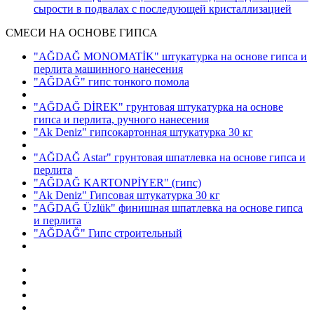
сырости в подвалах с последующей кристаллизацией
СМЕСИ НА ОСНОВЕ ГИПСА
"AĞDAĞ MONOMATİK" штукатурка на основе гипса и
перлита машинного нанесения
"AĞDAĞ" гипс тонкого помола
"AĞDAĞ DİREK" грунтовая штукатурка на основе
гипса и перлита, ручного нанесения
"Ak Deniz" гипсокартонная штукатурка 30 кг
"AĞDAĞ Astar" грунтовая шпатлевка на основе гипса и
перлита
"AĞDAĞ KARTONPİYER"
(гипс)
"Ak Deniz" Гипсовая штукатурка 30 кг
"AĞDAĞ Üzlük" финишная шпатлевка на основе гипса
и перлита
"AĞDAĞ" Гипс строительный