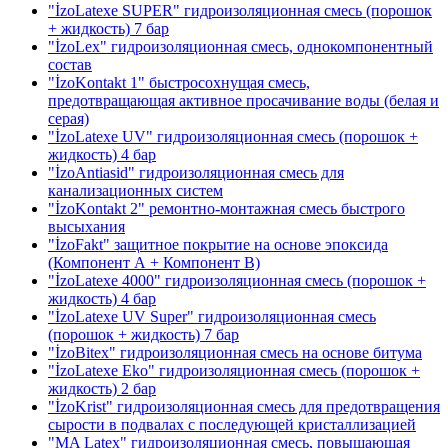
"İzoLatexe SUPER" гидроизоляционная смесь (порошок
+ жидкость)
7 бар
"İzoLex" гидроизоляционная смесь, однокомпонентный
состав
"İzoKontakt 1" быстросохнущая смесь,
предотвращающая активное просачивание воды
(белая и
серая)
"İzoLatexe UV" гидроизоляционная смесь (порошок +
жидкость)
4 бар
"İzoAntiasid" гидроизоляционная смесь для
канализационных систем
"İzoKontakt 2" ремонтно-монтажная смесь быстрого
высыхания
"İzoFakt" защитное покрытие на основе эпоксида
(Компонент А + Компонент В)
"İzoLatexe 4000" гидроизоляционная смесь (порошок +
жидкость)
4 бар
"İzoLatexe UV Super" гидроизоляционная смесь
(порошок + жидкость)
7 бар
"İzoBitex" гидроизоляционная смесь на основе битума
"İzoLatexe Eko" гидроизоляционная смесь (порошок +
жидкость)
2 бар
"İzoKrist" гидроизоляционная смесь для предотвращения
сырости в подвалах с последующей кристаллизацией
"MA Latex" гидроизоляционная смесь, повышающая