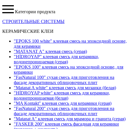
Категории продукта
СТРОИТЕЛЬНЫЕ СИСТЕМЫ
КЕРАМИЧЕСКИЕ КЛЕИ
"EPOKS 100 white" клеевая смесь на эпоксидной основе,
для керамики
"MATANAT A" клеевая смесь
(серая)
"HİDROYAP" клеевая смесь для керамики,
водонепроницаемая
(серая)
"EPOKS 100" клеевая смесь на эпоксидной основе, для
керамики
"FasNatural 100" сухая смесь для приготовления на
фасаде декоративных облицовочных плит
"Matanat A white" клеевая смесь для мозаики
(белая)
"HİDROYAP white" клеевая смесь для керамики,
водонепроницаемая
(белая)
"MA Kontakt" клеевая смесь для керамики
(серая)
"FasNatural 200" сухая смесь для приготовления на
фасаде декоративных облицовочных плит
"Matanat A" клеевая смесь для мрамора и гранита
(серая)
"FASKER 200" клеевая смесь фасадная для керамики