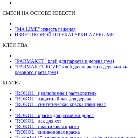
СМЕСИ НА ОСНОВЕ ИЗВЕСТИ
"MA LİME" известь гашеная
ИЗВЕСТКОВОЙ ШТУКАТУРКИ AZERLİME
КЛЕИ ПВА
"PARMAKET" клей для паркета и дерева
(pva)
"PARMAKET ROZE" клей для паркета и дерева-пва-
розового цвета
(pva)
КРАСКИ
"ROKOL" целлюлозный растворитель
"ROKOL" защитный лак для дерева
"ROKOL" синтетическая краска глянцевая
"ROKOL" краска для разметки дорог
"ROKOL" лак для яхт
"ROKOL" пластиковая краска
"ROKOL" силиконовая краска
"İzoFaslastik" изоляционная краска, стойкая против воды