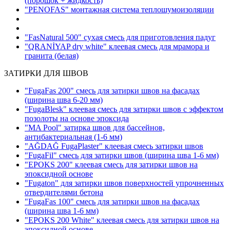
(порошок + жидкость)
"PENOFAS" монтажная система теплошумоизоляции
"FasNatural 500" сухая смесь для приготовления падуг
"QRANİYAP dry white" клеевая смесь для мрамора и
гранита
(белая)
ЗАТИРКИ ДЛЯ ШВОВ
"FugaFas 200" смесь для затирки швов на фасадах
(ширина шва 6-20 мм)
"FugaBlesk" клеевая смесь для затирки швов с эффектом
позолоты на основе эпоксида
"MA Pool" затирка швов для бассейнов,
антибактериальная
(1-6 мм)
"AĞDAĞ FugaPlaster" клеевая смесь затирки швов
"FugaFil" смесь для затирки швов
(ширина шва 1-6 мм)
"EPOKS 200" клеевая смесь для затирки швов на
эпоксидной основе
"Fugaton" для затирки швов поверхностей упрочненных
отвердителями бетона
"FugaFas 100" смесь для затирки швов на фасадах
(ширина шва 1-6 мм)
"EPOKS 200 White" клеевая смесь для затирки швов на
эпоксидной основе