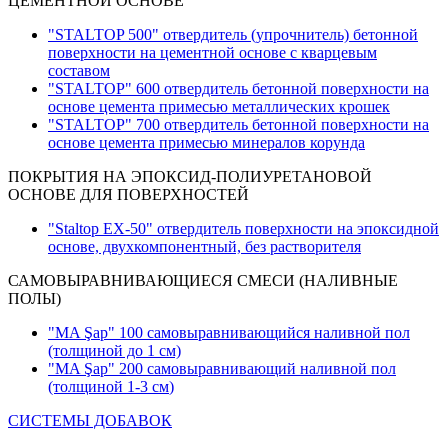
ЦЕМЕНТНОЙ ОСНОВЕ
"STALTOP 500" отвердитель (упрочнитель) бетонной
поверхности на цементной основе с кварцевым
составом
"STALTOP" 600 отвердитель бетонной поверхности на
основе цемента примесью металлических крошек
"STALTOP" 700 отвердитель бетонной поверхности на
основе цемента примесью минералов корунда
ПОКРЫТИЯ НА ЭПОКСИД-ПОЛИУРЕТАНОВОЙ
ОСНОВЕ ДЛЯ ПОВЕРХНОСТЕЙ
"Staltop EX-50" отвердитель поверхности на эпоксидной
основе, двухкомпонентный, без растворителя
САМОВЫРАВНИВАЮЩИЕСЯ СМЕСИ (НАЛИВНЫЕ
ПОЛЫ)
"MA Şap" 100 самовыравнивающийся наливной пол
(толщиной до 1 см)
"MA Şap" 200 самовыравнивающий наливной пол
(толщиной 1-3 см
)
СИСТЕМЫ ДОБАВОК