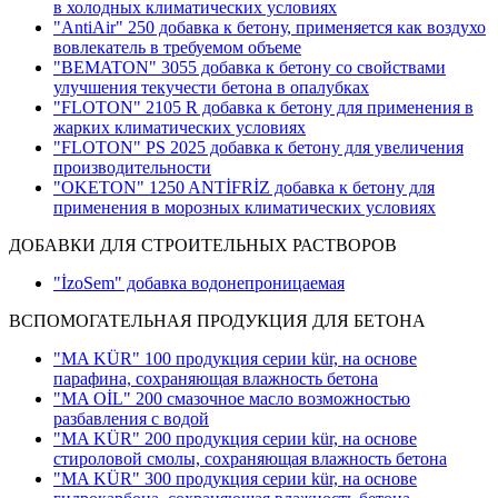
в холодных климатических условиях
"AntiAir" 250 добавка к бетону, применяется как воздухо
вовлекатель в требуемом объеме
"BEMATON" 3055 добавка к бетону со свойствами
улучшения текучести бетона в опалубках
"FLOTON" 2105 R добавка к бетону для применения в
жарких климатических условиях
"FLOTON" PS 2025 добавка к бетону для увеличения
производительности
"OKETON" 1250 ANTİFRİZ добавка к бетону для
применения в морозных климатических условиях
ДОБАВКИ ДЛЯ СТРОИТЕЛЬНЫХ РАСТВОРОВ
"İzoSem" добавка водонепроницаемая
ВСПОМОГАТЕЛЬНАЯ ПРОДУКЦИЯ ДЛЯ БЕТОНА
"MA KÜR" 100 продукция серии kür, на основе
парафина, сохраняющая влажность бетона
"MA OİL" 200 смазочное масло возможностью
разбавления с водой
"MA KÜR" 200 продукция серии kür, на основе
стироловой смолы, сохраняющая влажность бетона
"MA KÜR" 300 продукция серии kür, на основе