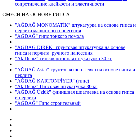
сопротивление клейкости и эластичности
СМЕСИ НА ОСНОВЕ ГИПСА
"AĞDAĞ MONOMATİK" штукатурка на основе гипса и
перлита машинного нанесения
"AĞDAĞ" гипс тонкого помола
"AĞDAĞ DİREK" грунтовая штукатурка на основе
гипса и перлита, ручного нанесения
"Ak Deniz" гипсокартонная штукатурка 30 кг
"AĞDAĞ Astar" грунтовая шпатлевка на основе гипса и
перлита
"AĞDAĞ KARTONPİYER"
(гипс)
"Ak Deniz" Гипсовая штукатурка 30 кг
"AĞDAĞ Üzlük" финишная шпатлевка на основе гипса
и перлита
"AĞDAĞ" Гипс строительный