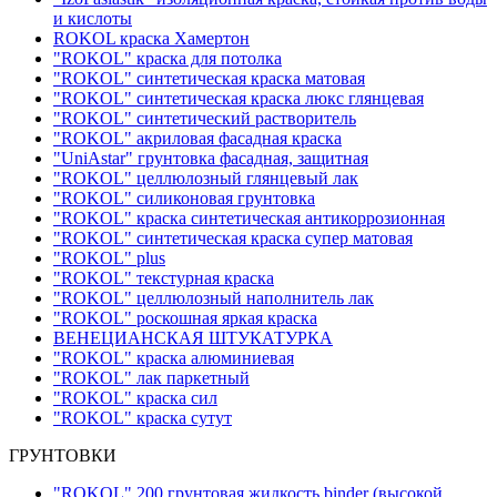
и кислоты
ROKOL краска Хамертон
"ROKOL" краска для потолка
"ROKOL" синтетическая краска матовая
"ROKOL" синтетическая краска люкс глянцевая
"ROKOL" синтетический растворитель
"ROKOL" акриловая фасадная краска
"UniAstar" грунтовка фасадная, защитная
"ROKOL" целлюлозный глянцевый лак
"ROKOL" силиконовая грунтовка
"ROKOL" краска синтетическая антикоррозионная
"ROKOL" синтетическая краска супер матовая
"ROKOL" plus
"ROKOL" текстурная краска
"ROKOL" целлюлозный наполнитель лак
"ROKOL" роскошная яркая краска
ВЕНЕЦИАНСКАЯ ШТУКАТУРКА
"ROKOL" краска алюминиевая
"ROKOL" лак паркетный
"ROKOL" краска сил
"ROKOL" краска сутут
ГРУНТОВКИ
"ROKOL" 200 грунтовая жидкость binder (высокой