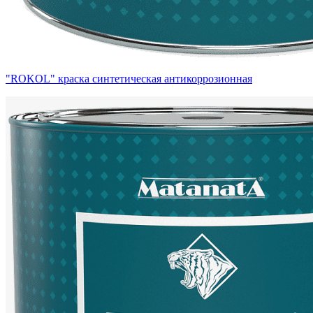
"ROKOL" краска синтетическая антикоррозионная