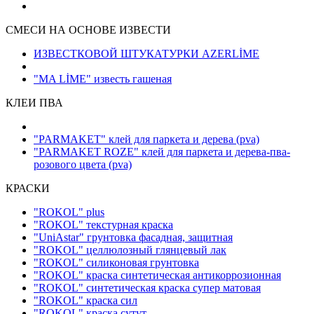
СМЕСИ НА ОСНОВЕ ИЗВЕСТИ
ИЗВЕСТКОВОЙ ШТУКАТУРКИ AZERLİME
"MA LİME" известь гашеная
КЛЕИ ПВА
"PARMAKET" клей для паркета и дерева
(pva)
"PARMAKET ROZE" клей для паркета и дерева-пва-
розового цвета
(pva)
КРАСКИ
"ROKOL" plus
"ROKOL" текстурная краска
"UniAstar" грунтовка фасадная, защитная
"ROKOL" целлюлозный глянцевый лак
"ROKOL" силиконовая грунтовка
"ROKOL" краска синтетическая антикоррозионная
"ROKOL" синтетическая краска супер матовая
"ROKOL" краска сил
"ROKOL" краска сутут