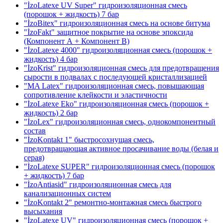
"İzoLatexe UV Super" гидроизоляционная смесь
(порошок + жидкость)
7 бар
"İzoBitex" гидроизоляционная смесь на основе битума
"İzoFakt" защитное покрытие на основе эпоксида
(Компонент А + Компонент В)
"İzoLatexe 4000" гидроизоляционная смесь (порошок +
жидкость)
4 бар
"İzoKrist" гидроизоляционная смесь для предотвращения
сырости в подвалах с последующей кристаллизацией
"MA Latex" гидроизоляционная смесь, повышающая
сопротивление клейкости и эластичности
"İzoLatexe Eko" гидроизоляционная смесь (порошок +
жидкость)
2 бар
"İzoLex" гидроизоляционная смесь, однокомпонентный
состав
"İzoKontakt 1" быстросохнущая смесь,
предотвращающая активное просачивание воды
(белая и
серая)
"İzoLatexe SUPER" гидроизоляционная смесь (порошок
+ жидкость)
7 бар
"İzoAntiasid" гидроизоляционная смесь для
канализационных систем
"İzoKontakt 2" ремонтно-монтажная смесь быстрого
высыхания
"İzoLatexe UV" гидроизоляционная смесь (порошок +