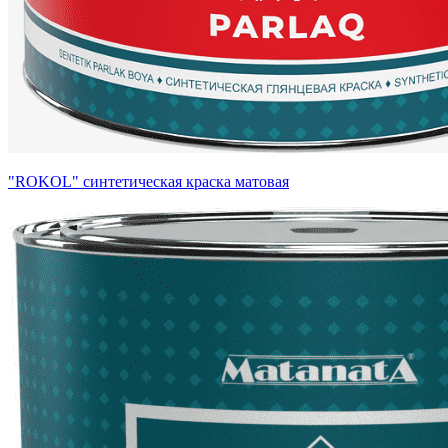
"ROKOL" синтетическая краска матовая