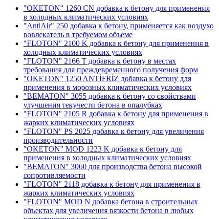
"OKETON" 1260 CN добавка к бетону для применения
в холодных климатических условиях
"AntiAir" 250 добавка к бетону, применяется как воздухо
вовлекатель в требуемом объеме
"FLOTON" 2100 K добавка к бетону для применения в
холодных климатических условиях
"FLOTON" 2166 T добавка к бетону в местах
требования для преждевременного получения форм
"OKETON" 1250 ANTİFRİZ добавка к бетону для
применения в морозных климатических условиях
"BEMATON" 3055 добавка к бетону со свойствами
улучшения текучести бетона в опалубках
"FLOTON" 2105 R добавка к бетону для применения в
жарких климатических условиях
"FLOTON" PS 2025 добавка к бетону для увеличения
производительности
"OKETON" MOD 1223 K добавка к бетону для
применения в холодных климатических условиях
"BEMATON" 3060 для производства бетона высокой
сопротивляемости
"FLOTON" 2118 добавка к бетону для применения в
жарких климатических условиях
"FLOTON" MOD N добавка бетона в строительных
объектах для увеличения вязкости бетона в любых