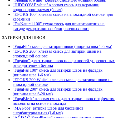
"Matanat A white" клеевая смесь для мозаики
(белая)
"HİDROYAP white" клеевая смесь для керамики,
водонепроницаемая
(белая)
"EPOKS 100" клеевая смесь на эпоксидной основе, для
керамики
"FasNatural 100" сухая смесь для приготовления на
фасаде декоративных облицовочных плит
ЗАТИРКИ ДЛЯ ШВОВ
"FugaFil" смесь для затирки швов
(ширина шва 1-6 мм)
"EPOKS 200" клеевая смесь для затирки швов на
эпоксидной основе
"Fugaton" для затирки швов поверхностей упрочненных
отвердителями бетона
"FugaFas 100" смесь для затирки швов на фасадах
(ширина шва 1-6 мм)
"EPOKS 200 White" клеевая смесь для затирки швов на
эпоксидной основе
"FugaFas 200" смесь для затирки швов на фасадах
(ширина шва 6-20 мм)
"FugaBlesk" клеевая смесь для затирки швов с эффектом
позолоты на основе эпоксида
"MA Pool" затирка швов для бассейнов,
антибактериальная
(1-6 мм)
"AĞDAĞ FugaPlaster" клеевая смесь затирки швов