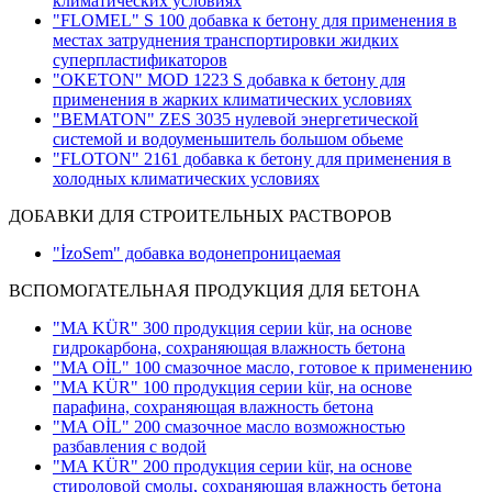
климатических условиях
"FLOMEL" S 100 добавка к бетону для применения в
местах затруднения транспортировки жидких
суперпластификаторов
"OKETON" MOD 1223 S добавка к бетону для
применения в жарких климатических условиях
"BEMATON" ZES 3035 нулевой энергетической
системой и водоуменьшитель большом обьеме
"FLOTON" 2161 добавка к бетону для применения в
холодных климатических условиях
ДОБАВКИ ДЛЯ СТРОИТЕЛЬНЫХ РАСТВОРОВ
"İzoSem" добавка водонепроницаемая
ВСПОМОГАТЕЛЬНАЯ ПРОДУКЦИЯ ДЛЯ БЕТОНА
"MA KÜR" 300 продукция серии kür, на основе
гидрокарбона, сохраняющая влажность бетона
"MA OİL" 100 смазочное масло, готовое к применению
"MA KÜR" 100 продукция серии kür, на основе
парафина, сохраняющая влажность бетона
"MA OİL" 200 смазочное масло возможностью
разбавления с водой
"MA KÜR" 200 продукция серии kür, на основе
стироловой смолы, сохраняющая влажность бетона