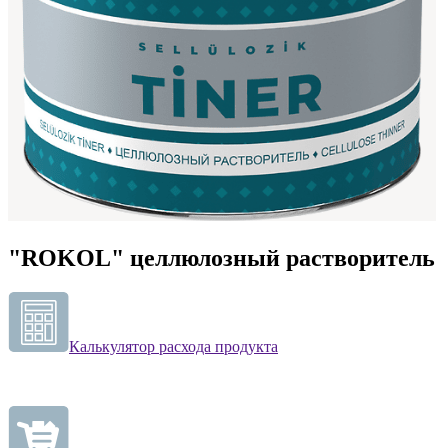
"ROKOL" целлюлозный растворитель
Калькулятор расхода продукта