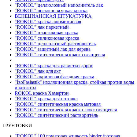
"ROKOL" целлюлозный наполнитель лак
"ROKOL" роскошная яркая краска
ВЕНЕЦИАНСКАЯ ШТУКАТУРКА
"ROKOL" краска алюминиевая
"ROKOL" лак паркетный
"ROKOL" пластиковая краска
"ROKOL" силиконовая краска
"ROKOL" целлюлозный растворитель
"ROKOL" защитный лак для дерева
"ROKOL" синтетическая краска глянцевая
"ROKOL" краска для разметки дорог
"ROKOL" лак для яхт
"ROKOL" акриловая фасадная краска
"İzoFaslastik" изоляционная краска, стойкая против воды
и кислоты
ROKOL краска Хамертон
"ROKOL" краска для потолка
"ROKOL" синтетическая краска матовая
"ROKOL" синтетическая краска люкс глянцевая
"ROKOL" синтетический растворитель
ГРУНТОВКИ
"ROKOL" 100 грунтовая жидкость binder (готовая