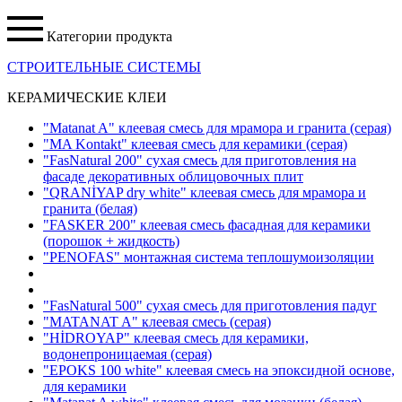
Категории продукта
СТРОИТЕЛЬНЫЕ СИСТЕМЫ
КЕРАМИЧЕСКИЕ КЛЕИ
"Matanat A" клеевая смесь для мрамора и гранита
(серая)
"MA Kontakt" клеевая смесь для керамики
(серая)
"FasNatural 200" сухая смесь для приготовления на
фасаде декоративных облицовочных плит
"QRANİYAP dry white" клеевая смесь для мрамора и
гранита
(белая)
"FASKER 200" клеевая смесь фасадная для керамики
(порошок + жидкость)
"PENOFAS" монтажная система теплошумоизоляции
"FasNatural 500" сухая смесь для приготовления падуг
"MATANAT A" клеевая смесь
(серая)
"HİDROYAP" клеевая смесь для керамики,
водонепроницаемая
(серая)
"EPOKS 100 white" клеевая смесь на эпоксидной основе,
для керамики