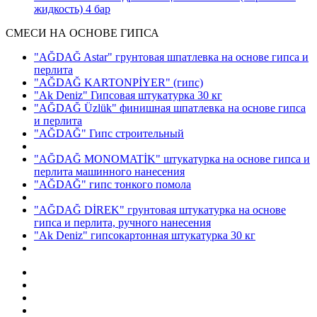
жидкость)
4 бар
СМЕСИ НА ОСНОВЕ ГИПСА
"AĞDAĞ Astar" грунтовая шпатлевка на основе гипса и
перлита
"AĞDAĞ KARTONPİYER"
(гипс)
"Ak Deniz" Гипсовая штукатурка 30 кг
"AĞDAĞ Üzlük" финишная шпатлевка на основе гипса
и перлита
"AĞDAĞ" Гипс строительный
"AĞDAĞ MONOMATİK" штукатурка на основе гипса и
перлита машинного нанесения
"AĞDAĞ" гипс тонкого помола
"AĞDAĞ DİREK" грунтовая штукатурка на основе
гипса и перлита, ручного нанесения
"Ak Deniz" гипсокартонная штукатурка 30 кг