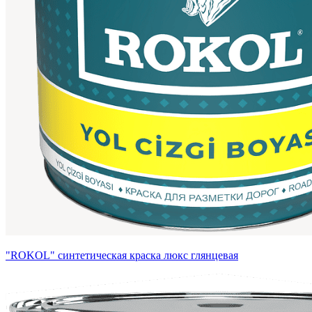
"ROKOL" синтетическая краска люкс глянцевая