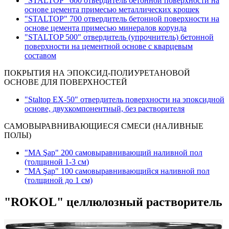
"STALTOP" 600 отвердитель бетонной поверхности на
основе цемента примесью металлических крошек
"STALTOP" 700 отвердитель бетонной поверхности на
основе цемента примесью минералов корунда
"STALTOP 500" отвердитель (упрочнитель) бетонной
поверхности на цементной основе с кварцевым
составом
ПОКРЫТИЯ НА ЭПОКСИД-ПОЛИУРЕТАНОВОЙ
ОСНОВЕ ДЛЯ ПОВЕРХНОСТЕЙ
"Staltop EX-50" отвердитель поверхности на эпоксидной
основе, двухкомпонентный, без растворителя
САМОВЫРАВНИВАЮЩИЕСЯ СМЕСИ (НАЛИВНЫЕ
ПОЛЫ)
"MA Şap" 200 самовыравнивающий наливной пол
(толщиной 1-3 см
)
"MA Şap" 100 самовыравнивающийся наливной пол
(толщиной до 1 см)
"ROKOL" целлюлозный растворитель