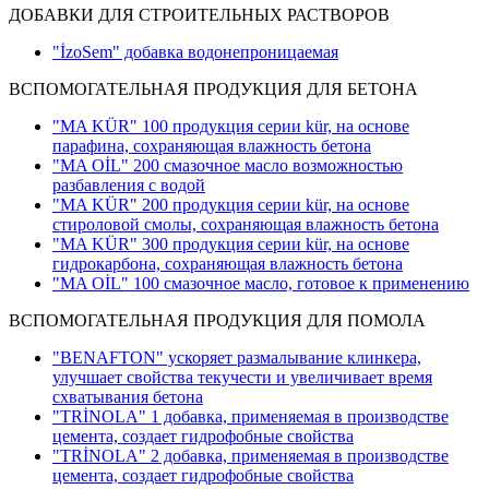
ДОБАВКИ ДЛЯ СТРОИТЕЛЬНЫХ РАСТВОРОВ
"İzoSem" добавка водонепроницаемая
ВСПОМОГАТЕЛЬНАЯ ПРОДУКЦИЯ ДЛЯ БЕТОНА
"MA KÜR" 100 продукция серии kür, на основе
парафина, сохраняющая влажность бетона
"MA OİL" 200 смазочное масло возможностью
разбавления с водой
"MA KÜR" 200 продукция серии kür, на основе
стироловой смолы, сохраняющая влажность бетона
"MA KÜR" 300 продукция серии kür, на основе
гидрокарбона, сохраняющая влажность бетона
"MA OİL" 100 смазочное масло, готовое к применению
ВСПОМОГАТЕЛЬНАЯ ПРОДУКЦИЯ ДЛЯ ПОМОЛА
"BENAFTON" ускоряет размалывание клинкера,
улучшает свойства текучести и увеличивает время
схватывания бетона
"TRİNOLA" 1 добавка, применяемая в производстве
цемента, создает гидрофобные свойства
"TRİNOLA" 2 добавка, применяемая в производстве
цемента, создает гидрофобные свойства