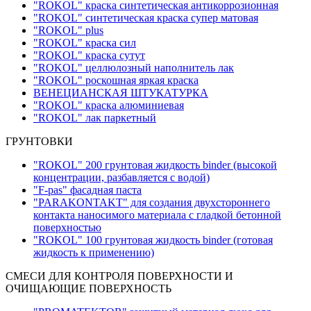
"ROKOL" краска синтетическая антикоррозионная
"ROKOL" синтетическая краска супер матовая
"ROKOL" plus
"ROKOL" краска сил
"ROKOL" краска сутут
"ROKOL" целлюлозный наполнитель лак
"ROKOL" роскошная яркая краска
ВЕНЕЦИАНСКАЯ ШТУКАТУРКА
"ROKOL" краска алюминиевая
"ROKOL" лак паркетный
ГРУНТОВКИ
"ROKOL" 200 грунтовая жидкость binder (высокой
концентрации, разбавляется с водой)
"F-pas" фасадная паста
"PARAKONTAKT" для создания двухстороннего
контакта наносимого материала с гладкой бетонной
поверхностью
"ROKOL" 100 грунтовая жидкость binder (готовая
жидкость к применению)
СМЕСИ ДЛЯ КОНТРОЛЯ ПОВЕРХНОСТИ И
ОЧИЩАЮЩИЕ ПОВЕРХНОСТЬ